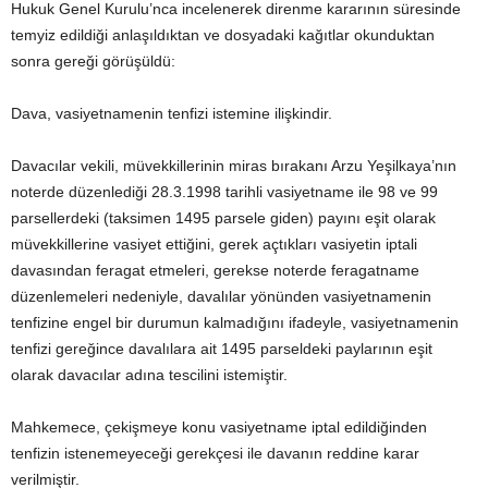
Hukuk Genel Kurulu’nca incelenerek direnme kararının süresinde
temyiz edildiği anlaşıldıktan ve dosyadaki kağıtlar okunduktan
sonra gereği görüşüldü:
Dava, vasiyetnamenin tenfizi istemine ilişkindir.
Davacılar vekili, müvekkillerinin miras bırakanı Arzu Yeşilkaya’nın
noterde düzenlediği 28.3.1998 tarihli vasiyetname ile 98 ve 99
parsellerdeki (taksimen 1495 parsele giden) payını eşit olarak
müvekkillerine vasiyet ettiğini, gerek açtıkları vasiyetin iptali
davasından feragat etmeleri, gerekse noterde feragatname
düzenlemeleri nedeniyle, davalılar yönünden vasiyetnamenin
tenfizine engel bir durumun kalmadığını ifadeyle, vasiyetnamenin
tenfizi gereğince davalılara ait 1495 parseldeki paylarının eşit
olarak davacılar adına tescilini istemiştir.
Mahkemece, çekişmeye konu vasiyetname iptal edildiğinden
tenfizin istenemeyeceği gerekçesi ile davanın reddine karar
verilmiştir.