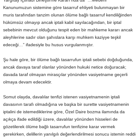
Yargıtay İçtihadı Birleştirme Kararı’nda da “…Medeni
Kanunumuzun sistemine göre tasarruf ehliyeti bulunmayan bir
muris tarafından tanzim olunan ölüme bağlı tasarruf kendiliğinden
hükümsüz olmayıp ancak iptali kabil sayılacağından, bir iptal
sebebinin mevcut olduğunu tespit eden bir mahkeme kararı ancak
aleyhlerine sadır olan şahıslara karşı muhkem kaziyye teşkil
edeceği…” ifadesiyle bu husus vurgulanmıştır.
Şu hale göre, bir ölüme bağlı tasarrufun iptali sebebi doğduğunda,
ancak davaya taraf olanlar yönünden hukuki netice doğuracak;
davada taraf olmayan mirasçılar yönünden vasiyetname geçerli
olmaya devam edecektir.
Somut olayda, davalılar tenfizi istenen vasiyetnamenin iptali
davasının tarafı olmadığına ve başka bir surette vasiyetnamenin
iptalini de istemediklerine göre, Özel Daire bozma ilamında da
açıkça ifade edildiği üzere, davalılar yönünden hisseleri de
gözetilerek ölüme bağlı tasarrufun tenfizine karar vermek
gerekirken, delillerin yanılgılı değerlendirilmesi sonucu istemin reddi