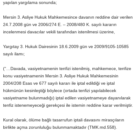
yapılan yargılama sonunda;
Mersin 3. Asliye Hukuk Mahkemesince davanın reddine dair verilen
24.7.2008 gün ve 2006/274 E. – 2008/480 K. sayılı kararın
incelenmesi davacılar vekili tarafından istenilmesi üzerine,
Yargıtay 3. Hukuk Dairesinin 18.6.2009 gün ve 2009/9105-10585
sayılı ilamı;
(“…Davada, vasiyetnamenin tenfizi istenilmiş, mahkemece, tenfize
konu vasiyetnamenin Mersin 3. Asliye Hukuk Mahkemesinin
2004/208 Esas ve 677 sayılı kararı ile iptal edildiği ve iptal
hükmünün kesinleştiği böylece (ortada tenfizi yapılabilecek
vasiyetname bulunmadığı) iptal edilen vasiyetnameye dayanılarak
tenfiz istenemeyeceği gerekçesi ile istemin reddine karar verilmiştir.
Kural olarak, ölüme bağlı tasarrufun iptali davasını mirasçıların
birlikte açma zorunluluğu bulunmamaktadır (TMK.md.558).