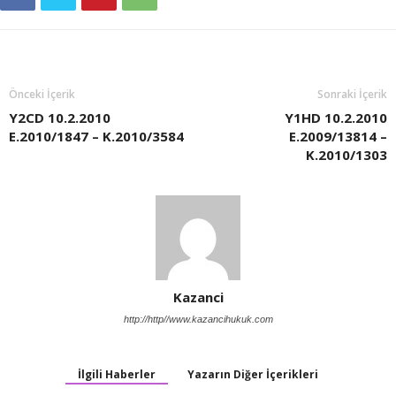
Önceki İçerik
Sonraki İçerik
Y2CD 10.2.2010
Y1HD 10.2.2010
E.2010/1847 – K.2010/3584
E.2009/13814 –
K.2010/1303
Kazanci
http://http//www.kazancihukuk.com
İlgili Haberler
Yazarın Diğer İçerikleri