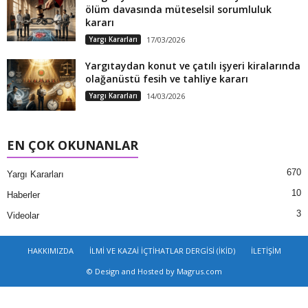
ölüm davasında müteselsil sorumluluk
kararı
Yargı Kararları
17/03/2026
Yargıtaydan konut ve çatılı işyeri kiralarında
olağanüstü fesih ve tahliye kararı
Yargı Kararları
14/03/2026
EN ÇOK OKUNANLAR
670
Yargı Kararları
10
Haberler
3
Videolar
HAKKIMIZDA
İLMİ VE KAZAİ İÇTİHATLAR DERGİSİ (İKİD)
İLETİŞİM
© Design and Hosted by Magrus.com