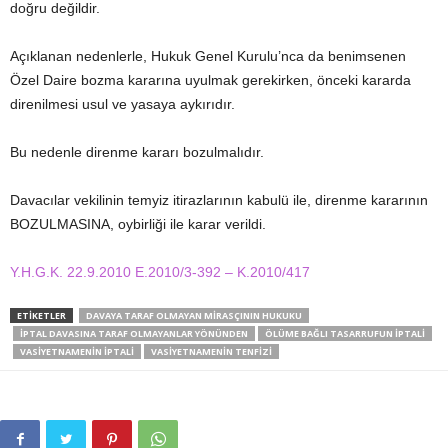
doğru değildir.
Açıklanan nedenlerle, Hukuk Genel Kurulu’nca da benimsenen
Özel Daire bozma kararına uyulmak gerekirken, önceki kararda
direnilmesi usul ve yasaya aykırıdır.
Bu nedenle direnme kararı bozulmalıdır.
Davacılar vekilinin temyiz itirazlarının kabulü ile, direnme kararının
BOZULMASINA, oybirliği ile karar verildi.
Y.H.G.K. 22.9.2010 E.2010/3-392 – K.2010/417
ETIKETLER
DAVAYA TARAF OLMAYAN MIRASÇININ HUKUKU
İPTAL DAVASINA TARAF OLMAYANLAR YÖNÜNDEN
ÖLÜME BAĞLI TASARRUFUN İPTALI
VASIYETNAMENIN İPTALI
VASIYETNAMENIN TENFIZI