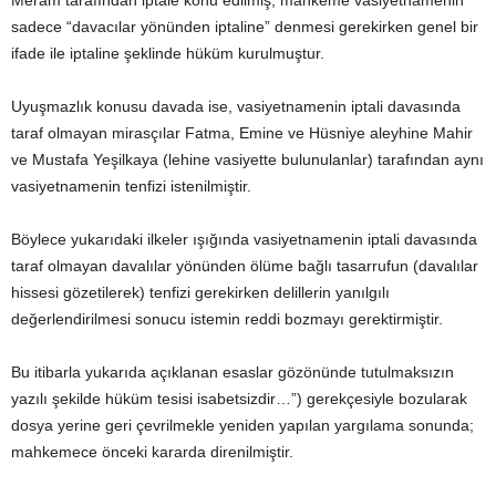
Meram tarafından iptale konu edilmiş, mahkeme vasiyetnamenin
sadece “davacılar yönünden iptaline” denmesi gerekirken genel bir
ifade ile iptaline şeklinde hüküm kurulmuştur.
Uyuşmazlık konusu davada ise, vasiyetnamenin iptali davasında
taraf olmayan mirasçılar Fatma, Emine ve Hüsniye aleyhine Mahir
ve Mustafa Yeşilkaya (lehine vasiyette bulunulanlar) tarafından aynı
vasiyetnamenin tenfizi istenilmiştir.
Böylece yukarıdaki ilkeler ışığında vasiyetnamenin iptali davasında
taraf olmayan davalılar yönünden ölüme bağlı tasarrufun (davalılar
hissesi gözetilerek) tenfizi gerekirken delillerin yanılgılı
değerlendirilmesi sonucu istemin reddi bozmayı gerektirmiştir.
Bu itibarla yukarıda açıklanan esaslar gözönünde tutulmaksızın
yazılı şekilde hüküm tesisi isabetsizdir…”) gerekçesiyle bozularak
dosya yerine geri çevrilmekle yeniden yapılan yargılama sonunda;
mahkemece önceki kararda direnilmiştir.