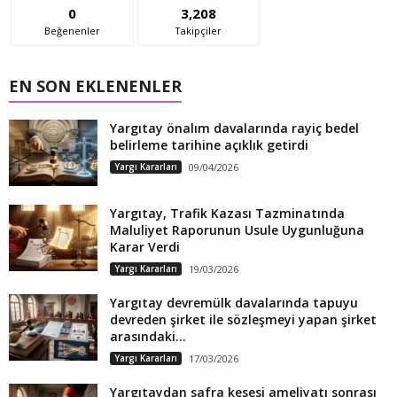
0
3,208
Beğenenler
Takipçiler
EN SON EKLENENLER
Yargıtay önalım davalarında rayiç bedel
belirleme tarihine açıklık getirdi
Yargı Kararları
09/04/2026
Yargıtay, Trafik Kazası Tazminatında
Maluliyet Raporunun Usule Uygunluğuna
Karar Verdi
Yargı Kararları
19/03/2026
Yargıtay devremülk davalarında tapuyu
devreden şirket ile sözleşmeyi yapan şirket
arasındaki...
Yargı Kararları
17/03/2026
Yargıtaydan safra kesesi ameliyatı sonrası