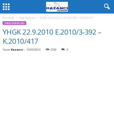
Ana Sayfa
Yargı Kararları
YHGK 22.9.2010 E.2010/3-392 – K.2010/417
YARGI KARARLARI
YHGK 22.9.2010 E.2010/3-392 –
K.2010/417
Yazar
Kazanci
-
15/03/2012
2530
0