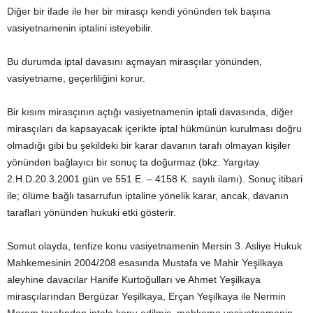
Diğer bir ifade ile her bir mirasçı kendi yönünden tek başına
vasiyetnamenin iptalini isteyebilir.
Bu durumda iptal davasını açmayan mirasçılar yönünden,
vasiyetname, geçerliliğini korur.
Bir kısım mirasçının açtığı vasiyetnamenin iptali davasında, diğer
mirasçıları da kapsayacak içerikte iptal hükmünün kurulması doğru
olmadığı gibi bu şekildeki bir karar davanın tarafı olmayan kişiler
yönünden bağlayıcı bir sonuç ta doğurmaz (bkz. Yargıtay
2.H.D.20.3.2001 gün ve 551 E. – 4158 K. sayılı ilamı). Sonuç itibari
ile; ölüme bağlı tasarrufun iptaline yönelik karar, ancak, davanın
tarafları yönünden hukuki etki gösterir.
Somut olayda, tenfize konu vasiyetnamenin Mersin 3. Asliye Hukuk
Mahkemesinin 2004/208 esasında Mustafa ve Mahir Yeşilkaya
aleyhine davacılar Hanife Kurtoğulları ve Ahmet Yeşilkaya
mirasçılarından Bergüzar Yeşilkaya, Erçan Yeşilkaya ile Nermin