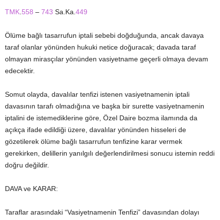
TMK
.
558
–
743
Sa.Ka.
449
Ölüme bağlı tasarrufun iptali sebebi doğduğunda, ancak davaya
taraf olanlar yönünden hukuki netice doğuracak; davada taraf
olmayan mirasçılar yönünden vasiyetname geçerli olmaya devam
edecektir.
Somut olayda, davalılar tenfizi istenen vasiyetnamenin iptali
davasının tarafı olmadığına ve başka bir surette vasiyetnamenin
iptalini de istemediklerine göre, Özel Daire bozma ilamında da
açıkça ifade edildiği üzere, davalılar yönünden hisseleri de
gözetilerek ölüme bağlı tasarrufun tenfizine karar vermek
gerekirken, delillerin yanılgılı değerlendirilmesi sonucu istemin reddi
doğru değildir.
DAVA ve KARAR:
Taraflar arasındaki “Vasiyetnamenin Tenfizi” davasından dolayı