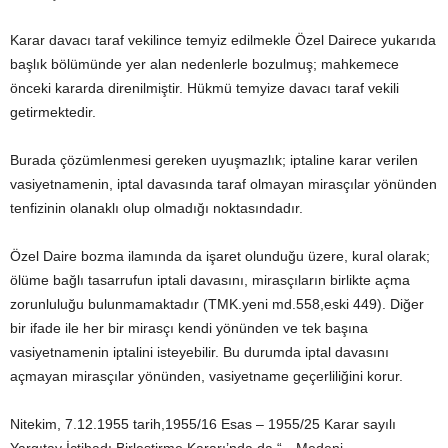
Karar davacı taraf vekilince temyiz edilmekle Özel Dairece yukarıda
başlık bölümünde yer alan nedenlerle bozulmuş; mahkemece
önceki kararda direnilmiştir. Hükmü temyize davacı taraf vekili
getirmektedir.
Burada çözümlenmesi gereken uyuşmazlık; iptaline karar verilen
vasiyetnamenin, iptal davasında taraf olmayan mirasçılar yönünden
tenfizinin olanaklı olup olmadığı noktasındadır.
Özel Daire bozma ilamında da işaret olunduğu üzere, kural olarak;
ölüme bağlı tasarrufun iptali davasını, mirasçıların birlikte açma
zorunluluğu bulunmamaktadır (TMK.yeni md.558,eski 449). Diğer
bir ifade ile her bir mirasçı kendi yönünden ve tek başına
vasiyetnamenin iptalini isteyebilir. Bu durumda iptal davasını
açmayan mirasçılar yönünden, vasiyetname geçerliliğini korur.
Nitekim, 7.12.1955 tarih,1955/16 Esas – 1955/25 Karar sayılı