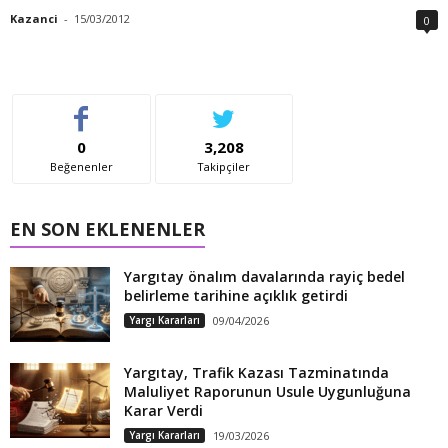
Kazanci
-
15/03/2012
0
0
3,208
Beğenenler
Takipçiler
EN SON EKLENENLER
Yargıtay önalım davalarında rayiç bedel
belirleme tarihine açıklık getirdi
Yargı Kararları
09/04/2026
Yargıtay, Trafik Kazası Tazminatında
Maluliyet Raporunun Usule Uygunluğuna
Karar Verdi
Yargı Kararları
19/03/2026