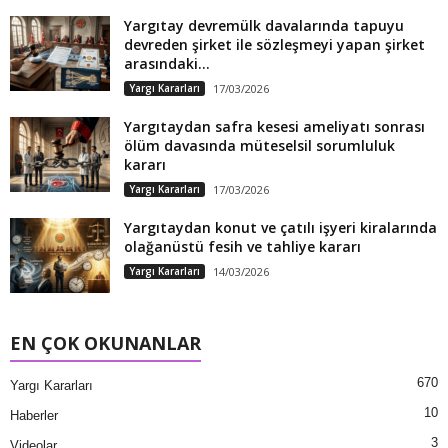
Yargıtay devremülk davalarında tapuyu
devreden şirket ile sözleşmeyi yapan şirket
arasındaki...
Yargı Kararları
17/03/2026
Yargıtaydan safra kesesi ameliyatı sonrası
ölüm davasında müteselsil sorumluluk
kararı
Yargı Kararları
17/03/2026
Yargıtaydan konut ve çatılı işyeri kiralarında
olağanüstü fesih ve tahliye kararı
Yargı Kararları
14/03/2026
EN ÇOK OKUNANLAR
670
Yargı Kararları
10
Haberler
3
Videolar