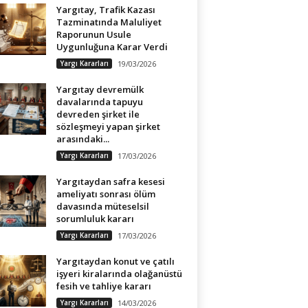
Yargıtay, Trafik Kazası
Tazminatında Maluliyet
Raporunun Usule
Uygunluğuna Karar Verdi
Yargı Kararları
19/03/2026
Yargıtay devremülk
davalarında tapuyu
devreden şirket ile
sözleşmeyi yapan şirket
arasındaki...
Yargı Kararları
17/03/2026
Yargıtaydan safra kesesi
ameliyatı sonrası ölüm
davasında müteselsil
sorumluluk kararı
Yargı Kararları
17/03/2026
Yargıtaydan konut ve çatılı
işyeri kiralarında olağanüstü
fesih ve tahliye kararı
Yargı Kararları
14/03/2026