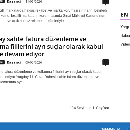
0
arı
Kazanci
-
11/03/2026
cilli markalarda haksız rekabet ve marka koruması sınırlarını belirledi
EN
eme, tescilli markaların korunmasında Sınai Mülkiyet Kanunu’nun
ğuna ve artık haksız rekabet hükümleriyle...
Yargı 
Haber
ay sahte fatura düzenleme ve
Video
ma fiillerini ayrı suçlar olarak kabul
e devam ediyor
0
arı
Kazanci
-
09/03/2026
te fatura düzenleme ve kullanma fiillerini ayrı suçlar olarak kabul
m ediyor Yargıtay 11. Ceza Dairesi, sahte fatura düzenleme ve
emlerinin aynı...
134 Sayfanın 1. Sayfası
HAKKIMIZDA
İL