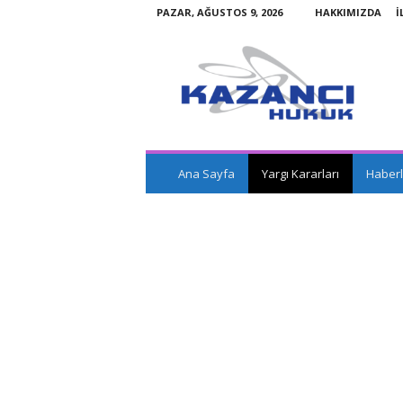
PAZAR, AĞUSTOS 9, 2026
HAKKIMIZDA
İ
K
a
z
a
n
c
ı
H
Ana Sayfa
Yargı Kararları
Haberl
u
k
u
k