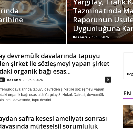
Yargıtay, Trafik K
arında
Tazminatında Ma
arihine
Raporunun Usul
Uygunluğuna Kar
Kazanci
-
19/03/2026
ay devremülk davalarında tapuyu
en şirket ile sözleşmeyi yapan şirket
daki organik bağı esas...
Beğ
0
arı
Kazanci
-
17/03/2026
vremülk davalarında tapuyu devreden şirket ile sözleşmeyi yapan
EN
ndaki organik bağı esas aldı Yargıtay 3. Hukuk Dairesi, devremülk
n iptali davasında, tapu devrini...
aydan safra kesesi ameliyatı sonrası
davasında müteselsil sorumluluk