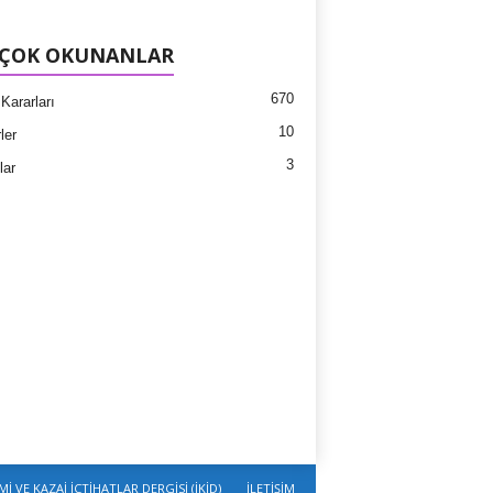
 ÇOK OKUNANLAR
670
Kararları
10
ler
3
lar
Mİ VE KAZAİ İÇTİHATLAR DERGİSİ (İKİD)
İLETİŞİM