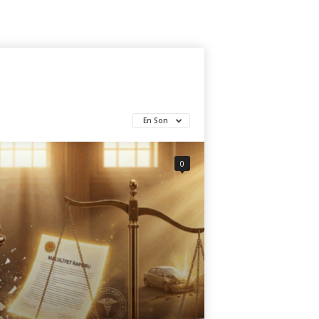
En Son
0