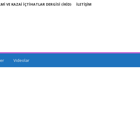
LMİ VE KAZAİ İÇTİHATLAR DERGİSİ (İKİD)
İLETİŞİM
er
Videolar