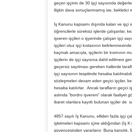
geçen işçinin de 30 işçi sayısında değerle
ilişkin dava sonuçlanmamış ise, bekletici
İş Kanunu kapsamı dışında kalan ve işçi s
öğrencilerle süreksiz işlerde çalışanlar, keza 
işveren işçileri o işyerinde çalışan işçi sa
işçileri otuz işçi kıstasının belirlenmesin
kaçmak amacıyla, işçilerin bir kısmının mu
işçilerin de işçi sayısına dahil edilmesi gere
geçersiz sayılması gereken hallerde tarafla
işçi sayısının tespitinde hesaba katılmalıdır.
sözleşmeleri devam eden geçici işçiler, ke
hesaba katılırlar. Ancak tarafların geçici i
aslında “bordro işvereni” olarak faaliyet g
ibaret olanlara kayıtlı bulunan işçiler de
4857 sayılı İş Kanunu, elliden fazla işçi çal
işletmeleri kapsamı içine aldığından (İş K 
güvencesinden yararlanır. Buna karşılık, 50`