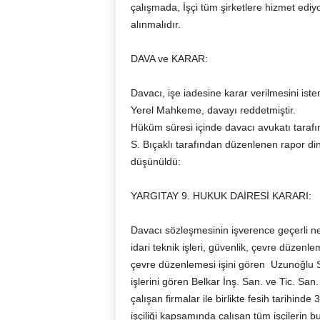
çalışmada, İşçi tüm şirketlere hizmet ediyo
alınmalıdır.
DAVA ve KARAR:
Davacı, işe iadesine karar verilmesini istem
Yerel Mahkeme, davayı reddetmiştir.
Hüküm süresi içinde davacı avukatı tarafı
S. Bıçaklı tarafından düzenlenen rapor di
düşünüldü:
YARGITAY 9. HUKUK DAİRESİ KARARI:
Davacı sözleşmesinin işverence geçerli ne
idari teknik işleri, güvenlik, çevre düzenl
çevre düzenlemesi işini gören Uzunoğlu S
işlerini gören Belkar İnş. San. ve Tic. San. 
çalışan firmalar ile birlikte fesih tarihinde
işçiliği kapsamında çalışan tüm işçilerin