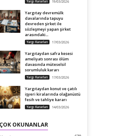
Yargı Kararları
19/03/2026
Yargıtay devremülk
davalarında tapuyu
devreden şirket ile
sözleşmeyi yapan şirket
arasındaki...
Yargı Kararları
17/03/2026
Yargıtaydan safra kesesi
ameliyatı sonrası ölüm
davasında müteselsil
sorumluluk kararı
Yargı Kararları
17/03/2026
Yargıtaydan konut ve çatılı
işyeri kiralarında olağanüstü
fesih ve tahliye kararı
Yargı Kararları
14/03/2026
 ÇOK OKUNANLAR