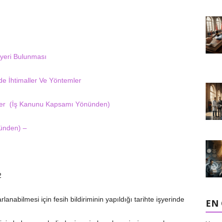
şyeri Bulunması
nde İhtimaller Ve Yöntemler
erler (İş Kanunu Kapsamı Yönünden)
nünden) –
2
anabilmesi için fesih bildiriminin yapıldığı tarihte işyerinde
EN