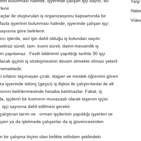
inin bulunması halinde, işyerinde çalışan işçi sayısı, bu
Yargı 
lenir.
Haber
 araçlar ile oluşturulan iş organizasyonu kapsamında bir
Video
azla işyerinin bulunması halinde, işyerinde çalışan işçi
sayısına göre belirlenir.
cı işlerde, asıl işin dahil olduğu iş kolundan sayılır.
elirsiz süreli, tam- kısmi süreli, daimi-mevsimlik iş
ım yapılamaz. Fesih bildirimin yapıldığı tarihte 30 işçi
acak işçinin iş sözleşmesinin devam etmekte olması yeterli
kmemektedir.
i sıfatını taşımayan çırak, stajyer ve meslek öğrenimi gören
işyerinde ödünç (geçici) iş ilişkisi ile çalıştırılanlar ile alt
ayısının belirlenmesinde hesaba katılmazlar. Fakat, iş
işçilerin bir kısmının muvazaalı olarak taşeron işçisi
 işçi sayısına dahil edilmesi gerekir.
 çalıştıran tarım ve orman işçilerinin yapıldığı işyerleri ve
şyeri ya da işletmede çalışanlar da iş güvencesinden
n bir çalışma biçimi olan birlikte istihdam şeklindeki