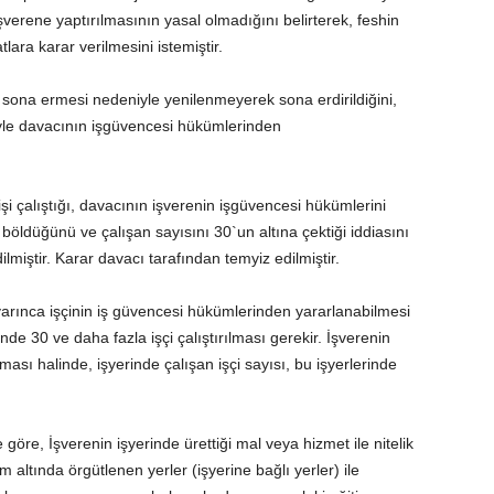
lt işverene yaptırılmasının yasal olmadığını belirterek, feshin
lara karar verilmesini istemiştir.
in sona ermesi nedeniyle yenilenmeyerek sona erdirildiğini,
iyle davacının işgüvencesi hükümlerinden
i çalıştığı, davacının işverenin işgüvencesi hükümlerini
 böldüğünü ve çalışan sayısını 30`un altına çektiği iddiasını
miştir. Karar davacı tarafından temyiz edilmiştir.
arınca işçinin iş güvencesi hükümlerinden yararlanabilmesi
erinde 30 ve daha fazla işçi çalıştırılması gerekir. İşverenin
ması halinde, işyerinde çalışan işçi sayısı, bu işyerlerinde
öre, İşverenin işyerinde ürettiği mal veya hizmet ile nitelik
altında örgütlenen yerler (işyerine bağlı yerler) ile