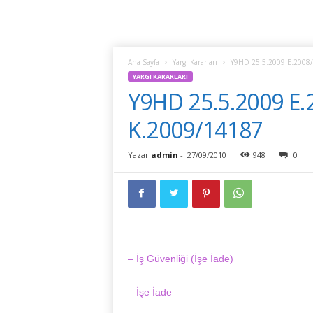
Ana Sayfa
Yargı Kararları
Y9HD 25.5.2009 E.2008/
YARGI KARARLARI
Y9HD 25.5.2009 E.
K.2009/14187
Yazar
admin
-
27/09/2010
948
0
– İş Güvenliği (İşe İade)
– İşe İade