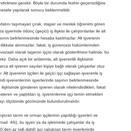
ndirilmesi gerekir. Böyle bir durumda feshin geçersizliğine
 mesele yapılarak sonucu beklenmelidir.
ıfatını taşımayan çırak, stajyer ve meslek öğrenimi gören
işyerinde ödünç (geçici) iş ilişkisi ile çalıştırılanlar ile alt
yısının belirlenmesinde hesaba katılmazlar. Alt işverenin
de dikkate alınmazlar; fakat, iş güvencesi hükümlerinden
vazaalı olarak taşeron işçisi olarak gösterilmesi halinde, bu
kir. Daha açık bir anlatımla, alt işverenlik ilişkisinin
rca alt işveren sayılan kişiye bağlı olarak çalışanlar otuz
 Alt işverenin işçileri ile geçici işçi sağlayan işverenle iş
ndi işverenlerinin işyerlerinde sayının belirlenmesinde
ş ilişkisinde gönderen işveren olarak nitelendirdikleri; fakat
österen ve yaptıkları iş, işverenlerine işçi temin etmekten
 sayı ölçütünde gözönünde bulundurulmalıdır.
ıştıran tarım ve orman işçilerinin yapıldığı işyerleri ve
mad. 4/b), bu işyeri ya da işletmede çalışanlar da iş
den az (elli dahil) işçi çalıştıran tarım işyerlerinde