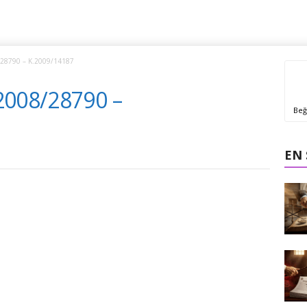
28790 – K.2009/14187
2008/28790 –
Beğ
EN