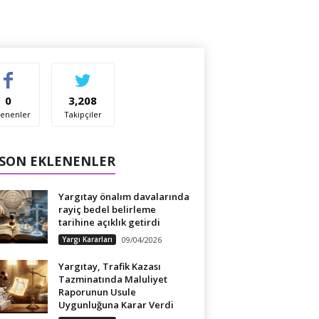
0
3,208
enenler
Takipçiler
 SON EKLENENLER
Yargıtay önalım davalarında
rayiç bedel belirleme
tarihine açıklık getirdi
Yargı Kararları
09/04/2026
Yargıtay, Trafik Kazası
Tazminatında Maluliyet
Raporunun Usule
Uygunluğuna Karar Verdi