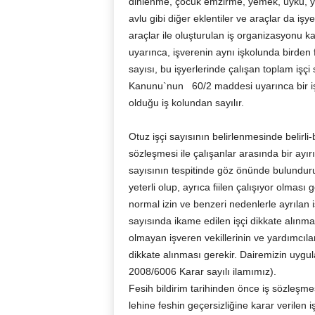
dinlenme, çocuk emzirme, yemek, uyku, 
avlu gibi diğer eklentiler ve araçlar da işyer
araçlar ile oluşturulan iş organizasyonu
uyarınca, işverenin aynı işkolunda birden f
sayısı, bu işyerlerinde çalışan toplam işçi
Kanunu`nun 60/2 maddesi uyarınca bir işye
olduğu iş kolundan sayılır.
Otuz işçi sayısının belirlenmesinde belirli-b
sözleşmesi ile çalışanlar arasında bir ayırı
sayısının tespitinde göz önünde bulundur
yeterli olup, ayrıca fiilen çalışıyor olmas
normal izin ve benzeri nedenlerle ayrılan iş
sayısında ikame edilen işçi dikkate alınm
olmayan işveren vekillerinin ve yardımcılar
dikkate alınması gerekir. Dairemizin uy
2008/6006 Karar sayılı ilamımız).
Fesih bildirim tarihinden önce iş sözleşme
lehine feshin geçersizliğine karar verilen 