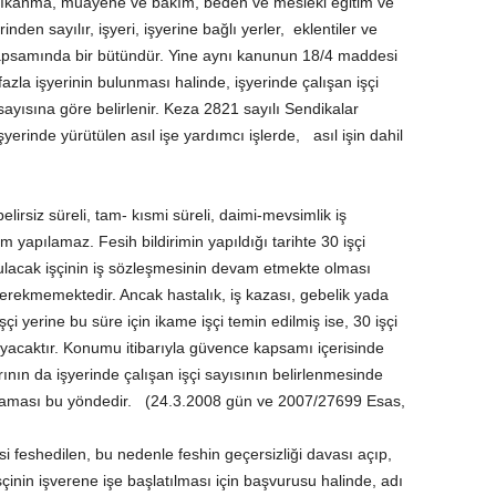
yıkanma, muayene ve bakım, beden ve mesleki eğitim ve
inden sayılır, işyeri, işyerine bağlı yerler, eklentiler ve
 kapsamında bir bütündür. Yine aynı kanunun 18/4 maddesi
azla işyerinin bulunması halinde, işyerinde çalışan işçi
 sayısına göre belirlenir. Keza 2821 sayılı Sendikalar
rinde yürütülen asıl işe yardımcı işlerde, asıl işin dahil
elirsiz süreli, tam- kısmi süreli, daimi-mevsimlik iş
m yapılamaz. Fesih bildirimin yapıldığı tarihte 30 işçi
ulacak işçinin iş sözleşmesinin devam etmekte olması
ı gerekmemektedir. Ancak hastalık, iş kazası, gebelik yada
çi yerine bu süre için ikame işçi temin edilmiş ise, 30 işçi
ayacaktır. Konumu itibarıyla güvence kapsamı içerisinde
ının da işyerinde çalışan işçi sayısının belirlenmesinde
gulaması bu yöndedir. (24.3.2008 gün ve 2007/27699 Esas,
si feshedilen, bu nedenle feshin geçersizliği davası açıp,
işçinin işverene işe başlatılması için başvurusu halinde, adı