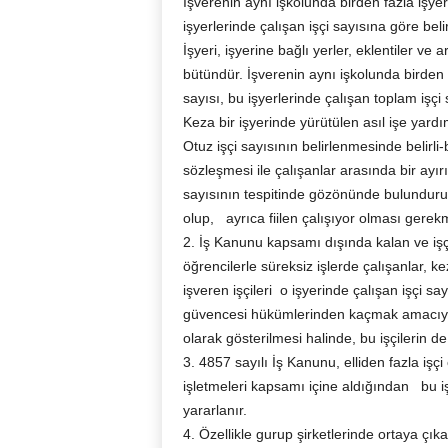
İşverenin aynı işkolunda birden fazla işyer
işyerlerinde çalışan işçi sayısına göre belir
İşyeri, işyerine bağlı yerler, eklentiler ve
bütündür. İşverenin aynı işkolunda birden f
sayısı, bu işyerlerinde çalışan toplam işçi 
Keza bir işyerinde yürütülen asıl işe yardım
Otuz işçi sayısının belirlenmesinde belirli-b
sözleşmesi ile çalışanlar arasında bir ayır
sayısının tespitinde gözönünde bulundurul
olup, ayrıca fiilen çalışıyor olması gere
2. İş Kanunu kapsamı dışında kalan ve işç
öğrencilerle süreksiz işlerde çalışanlar, keza 
işveren işçileri o işyerinde çalışan işçi s
güvencesi hükümlerinden kaçmak amacıyla, 
olarak gösterilmesi halinde, bu işçilerin de
3. 4857 sayılı İş Kanunu, elliden fazla işçi
işletmeleri kapsamı içine aldığından bu i
yararlanır.
4. Özellikle gurup şirketlerinde ortaya çıka