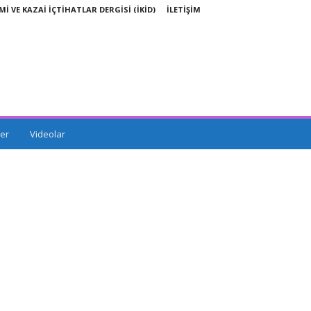
Mİ VE KAZAİ İÇTİHATLAR DERGİSİ (İKİD)
İLETİŞİM
er
Videolar