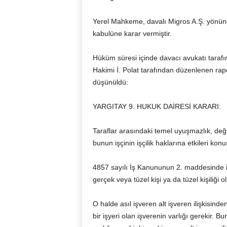
Yerel Mahkeme, davalı Migros A.Ş. yönün
kabulüne karar vermiştir.
Hüküm süresi içinde davacı avukatı tarafı
Hakimi İ. Polat tarafından düzenlenen rap
düşünüldü:
YARGITAY 9. HUKUK DAİRESİ KARARI:
Taraflar arasındaki temel uyuşmazlık, değiş
bunun işçinin işçilik haklarına etkileri ko
4857 sayılı İş Kanununun 2. maddesinde iş
gerçek veya tüzel kişi ya da tüzel kişiliği
O halde asıl işveren alt işveren ilişkisinden
bir işyeri olan işverenin varlığı gerekir. B