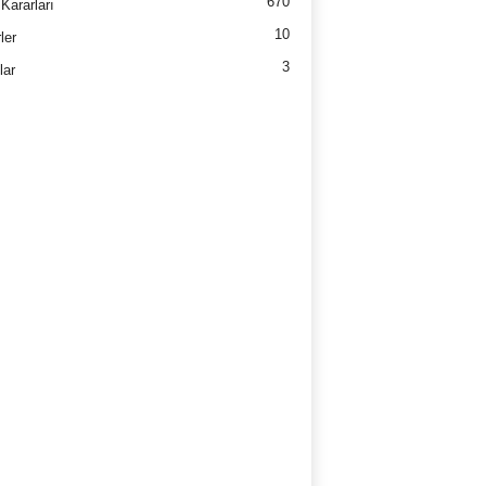
670
Kararları
10
ler
3
lar