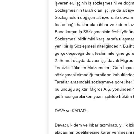
işverenler, işçinin iş sözleşmesini ve doğm
Sözleşmesinin tarafı olan işçi ya da alt işv
Sözleşmeleri değişen alt işverenle devam
feshe bağlı haklar olan ihbar ve kıdem tazm
Buna karşın İş Sözleşmesinin feshi yönün
Sözleşmesi bildirimini karşı tarafa ulaşma
yeni bir İş Sözleşmesi niteliğindedir. Bu ih
gerçekleşeceğinden, feshin niteliğine gö
2. Somut olayda davacı işçi davalı Migros A
Temizlik Tüketim Malzemeleri, Gıda İnşaat T
sözleşmesi olmadığı tarafların kabulünded
Taraflar arasındaki sözleşmeye göre; her iki
bulunduğu açıktır. Migros A.Ş. yönünden 
gidilmesi gerekirken yazılı şekilde hüküm t
DAVA ve KARAR:
Davacı, kıdem ve ihbar tazminatı, yıllık izin,
alacağının ödetilmesine karar verilmesini i