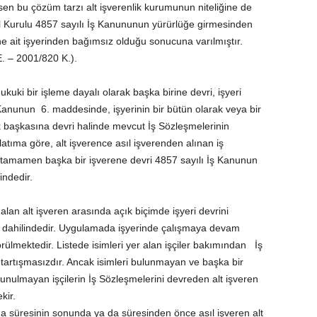
n bu çözüm tarzı alt işverenlik kurumunun niteliğine de
 Kurulu 4857 sayılı İş Kanununun yürürlüğe girmesinden
ene ait işyerinden bağımsız olduğu sonucuna varılmıştır.
. – 2001/820 K.).
uki bir işleme dayalı olarak başka birine devri, işyeri
ş Kanunun 6. maddesinde, işyerinin bir bütün olarak veya bir
 başkasına devri halinde mevcut İş Sözleşmelerinin
tıma göre, alt işverence asıl işverenden alınan iş
n tamamen başka bir işverene devri 4857 sayılı İş Kanunun
indedir.
 alan alt işveren arasında açık biçimde işyeri devrini
 dahilindedir. Uygulamada işyerinde çalışmaya devam
görülmektedir. Listede isimleri yer alan işçiler bakımından İş
 tartışmasızdır. Ancak isimleri bulunmayan ve başka bir
ulunulmayan işçilerin İş Sözleşmelerini devreden alt işveren
kir.
ışma süresinin sonunda ya da süresinden önce asıl işveren alt