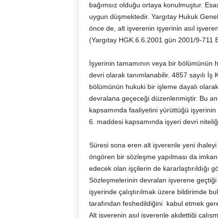
bağımsız olduğu ortaya konulmuştur. Esase
uygun düşmektedir. Yargıtay Hukuk Genel
önce de, alt işverenin işyerinin asıl işver
(Yargıtay HGK.6.6.2001 gün 2001/9-711 E
İşyerinin tamamının veya bir bölümünün huk
devri olarak tanımlanabilir. 4857 sayılı İ
bölümünün hukuki bir işleme dayalı olarak
devralana geçeceği düzenlenmiştir. Bu anla
kapsamında faaliyetini yürüttüğü işyerini
6. maddesi kapsamında işyeri devri niteliğ
Süresi sona eren alt işverenle yeni ihaleyi
öngören bir sözleşme yapılması da imkan
edecek olan işçilerin de kararlaştırıldığı 
Sözleşmelerinin devralan işverene geçtiği
işyerinde çalıştırılmak üzere bildirimde b
tarafından feshedildiğini kabul etmek gere
Alt işverenin asıl işverenle akdettiği çal