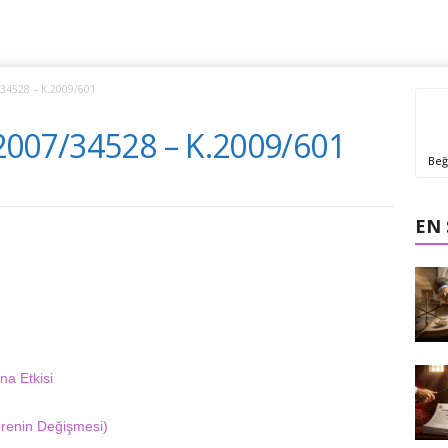
34528 – K.2009/601
2007/34528 – K.2009/601
Beğ
EN
na Etkisi
verenin Değişmesi)