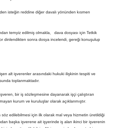
den isteğin reddine diğer davalı yönünden kısmen
ndan temyiz edilmiş olmakla, dava dosyası için Tetkik
or dinlendikten sonra dosya incelendi, gereği konuşulup
en alt işverenler arasındaki hukuki ilişkinin tespiti ve
nusunda toplanmaktadır.
veren, bir iş sözleşmesine dayanarak işçi çalıştıran
 olmayan kurum ve kuruluşlar olarak açıklanmıştır.
 söz edilebilmesi için ilk olarak mal veya hizmetin üretildiği
undan başka işverene ait işyerinde iş alan ikinci bir işverenin