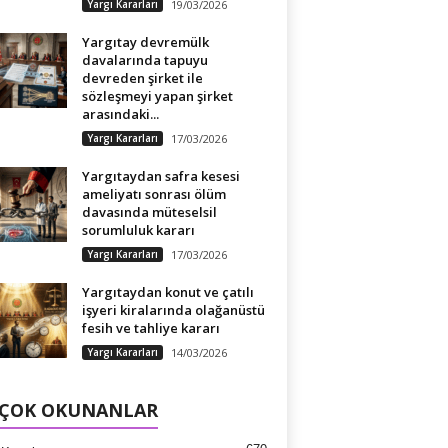
Yargı Kararları
19/03/2026
Yargıtay devremülk
davalarında tapuyu
devreden şirket ile
sözleşmeyi yapan şirket
arasındaki...
Yargı Kararları
17/03/2026
Yargıtaydan safra kesesi
ameliyatı sonrası ölüm
davasında müteselsil
sorumluluk kararı
Yargı Kararları
17/03/2026
Yargıtaydan konut ve çatılı
işyeri kiralarında olağanüstü
fesih ve tahliye kararı
Yargı Kararları
14/03/2026
 ÇOK OKUNANLAR