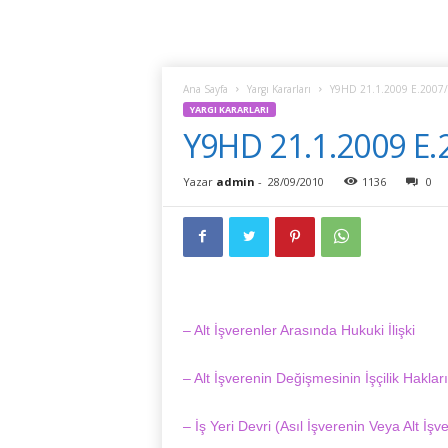
Ana Sayfa
Yargı Kararları
Y9HD 21.1.2009 E.2007/
YARGI KARARLARI
Y9HD 21.1.2009 E.
Yazar
admin
-
28/09/2010
1136
0
– Alt İşverenler Arasında Hukuki İlişki
– Alt İşverenin Değişmesinin İşçilik Hakları
– İş Yeri Devri (Asıl İşverenin Veya Alt İş