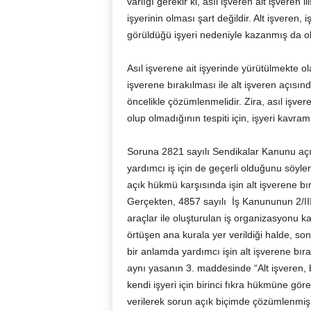
varlığı gerekir ki, asıl işveren alt işveren i
işyerinin olması şart değildir. Alt işveren, 
görüldüğü işyeri nedeniyle kazanmış da ola
Asıl işverene ait işyerinde yürütülmekte ol
işverene bırakılması ile alt işveren açısı
öncelikle çözümlenmelidir. Zira, asıl işvere
olup olmadığının tespiti için, işyeri kavra
Soruna 2821 sayılı Sendikalar Kanunu açıs
yardımcı iş için de geçerli olduğunu söyl
açık hükmü karşısında işin alt işverene bı
Gerçekten, 4857 sayılı İş Kanununun 2/III. 
araçlar ile oluşturulan iş organizasyonu 
örtüşen ana kurala yer verildiği halde, sonr
bir anlamda yardımcı işin alt işverene bır
aynı yasanın 3. maddesinde “Alt işveren, b
kendi işyeri için birinci fıkra hükmüne gö
verilerek sorun açık biçimde çözümlenmiş ve