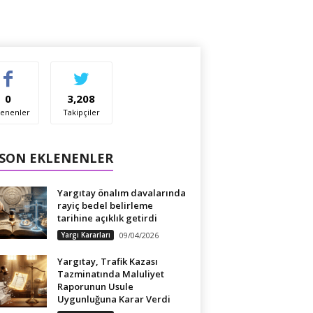
0
3,208
enenler
Takipçiler
 SON EKLENENLER
Yargıtay önalım davalarında
rayiç bedel belirleme
tarihine açıklık getirdi
Yargı Kararları
09/04/2026
Yargıtay, Trafik Kazası
Tazminatında Maluliyet
Raporunun Usule
Uygunluğuna Karar Verdi