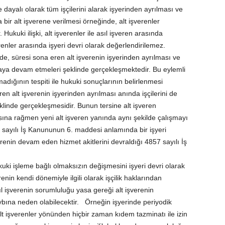
e dayalı olarak tüm işçilerini alarak işyerinden ayrılması ve
 bir alt işverene verilmesi örneğinde, alt işverenler
Hukuki ilişki, alt işverenler ile asıl işveren arasında
renler arasında işyeri devri olarak değerlendirilemez.
de, süresi sona eren alt işverenin işyerinden ayrılması ve
şmaya devam etmeleri şeklinde gerçekleşmektedir. Bu eylemli
adığının tespiti ile hukuki sonuçlarının belirlenmesi
n alt işverenin işyerinden ayrılması anında işçilerini de
linde gerçekleşmesidir. Bunun tersine alt işveren
masına rağmen yeni alt işveren yanında aynı şekilde çalışmayı
7 sayılı İş Kanununun 6. maddesi anlamında bir işyeri
erenin devam eden hizmet akitlerini devraldığı 4857 sayılı İş
kuki işleme bağlı olmaksızın değişmesini işyeri devri olarak
renin kendi dönemiyle ilgili olarak işçilik haklarından
 işverenin sorumluluğu yasa gereği alt işverenin
na neden olabilecektir. Örneğin işyerinde periyodik
 alt işverenler yönünden hiçbir zaman kıdem tazminatı ile izin