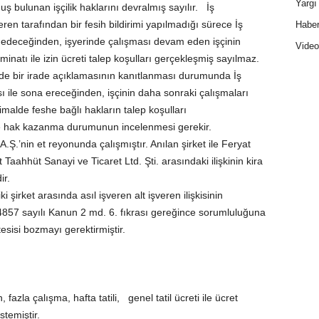
Yargı 
uş bulunan işçilik haklarını devralmış sayılır. İş
eren tarafından bir fesih bildirimi yapılmadığı sürece İş
Haber
 edeceğinden, işyerinde çalışması devam eden işçinin
Video
inatı ile izin ücreti talep koşulları gerçekleşmiş sayılmaz.
de bir irade açıklamasının kanıtlanması durumunda İş
sı ile sona ereceğinden, işçinin daha sonraki çalışmaları
timalde feshe bağlı hakların talep koşulları
re hak kazanma durumunun incelenmesi gerekir.
.Ş.’nin et reyonunda çalışmıştır. Anılan şirket ile Feryat
aahhüt Sanayi ve Ticaret Ltd. Şti. arasındaki ilişkinin kira
ir.
 şirket arasında asıl işveren alt işveren ilişkisinin
4857 sayılı Kanun 2 md. 6. fıkrası gereğince sorumluluğuna
esisi bozmayı gerektirmiştir.
 fazla çalışma, hafta tatili, genel tatil ücreti ile ücret
stemiştir.