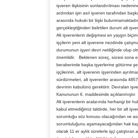
işveren ilişkisinin sonlandırılması nedenin
ardından işin asıl işveren tarafından başka
arasında hukuki bir liişki bulunmamaktadır. 
gerçekleştiğinden belirtilen durum alt işve
Alt işverenlerin değişmesi en yaygın biçim
işçilerin yeni alt işverene nezdinde çalı
durumunun işyeri devri netiliğinde olup olm
önemlidir. Beklenen süreç, süresi sona ere
beraberinde başka işyerlerine götürme şek
işçilerinin, alt işverenin işyerinden ayrıl
sürdürmeleri, alt işverenler arasında 485
devrinin kabulünü gerektirir. Devralan işv
Kanununun 6. maddesinde açıklanmıştır.
Alt işverenlerin aralarında herhangi bir hu
kabul etmediğimiz taktirde, her bir alt işve
sorumluğu söz konusu olacağından ve asıl
sorumluluğunu aşamayacağından hak kaybı
olarak 11 er aylık sürelerle işçi çalıştıran