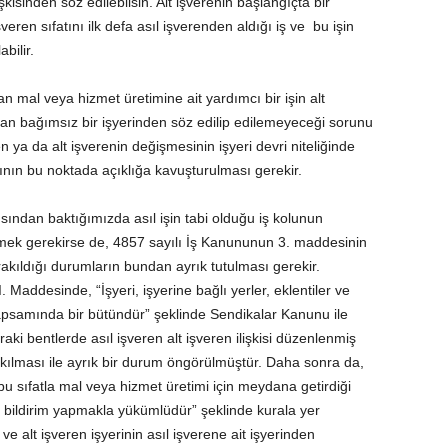
lişkisinden söz edilebilsin. Alt işverenin başlangıçta bir
işveren sıfatını ilk defa asıl işverenden aldığı iş ve bu işin
bilir.
an mal veya hizmet üretimine ait yardımcı bir işin alt
ndan bağımsız bir işyerinden söz edilip edilemeyeceği sorunu
n ya da alt işverenin değişmesinin işyeri devri niteliğinde
mının bu noktada açıklığa kavuşturulması gerekir.
ından baktığımızda asıl işin tabi olduğu iş kolunun
emek gerekirse de, 4857 sayılı İş Kanununun 3. maddesinin
rakıldığı durumların bundan ayrık tutulması gerekir.
Maddesinde, “İşyeri, işyerine bağlı yerler, eklentiler ve
kapsamında bir bütündür” şeklinde Sendikalar Kanunu ile
aki bentlerde asıl işveren alt işveren ilişkisi düzenlenmiş
akılması ile ayrık bir durum öngörülmüştür. Daha sonra da,
u sıfatla mal veya hizmet üretimi için meydana getirdiği
re bildirim yapmakla yükümlüdür” şeklinde kurala yer
 alt işveren işyerinin asıl işverene ait işyerinden