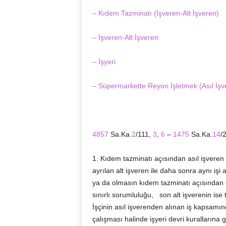
– Kıdem Tazminatı (İşveren-Alt İşveren)
– İşveren-Alt İşveren
– İşyeri
– Süpermarkette Reyon İşletmek (Asıl İşve
4857
Sa.Ka.
2
/111,
3
,
6
–
1475
Sa.Ka.
14
/
1. Kıdem tazminatı açısından asıl işveren 
ayrılan alt işveren ile daha sonra aynı işi 
ya da olmasın kıdem tazminatı açısından ön
sınırlı sorumluluğu, son alt işverenin is
İşçinin asıl işverenden alınan iş kapsamın
çalışması halinde işyeri devri kurallarına