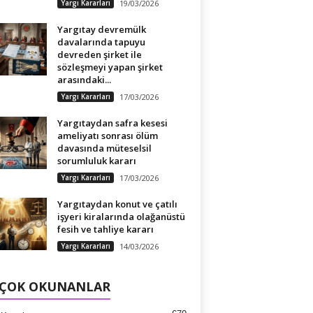
Yargı Kararları
19/03/2026
Yargıtay devremülk
davalarında tapuyu
devreden şirket ile
sözleşmeyi yapan şirket
arasındaki...
Yargı Kararları
17/03/2026
Yargıtaydan safra kesesi
ameliyatı sonrası ölüm
davasında müteselsil
sorumluluk kararı
Yargı Kararları
17/03/2026
Yargıtaydan konut ve çatılı
işyeri kiralarında olağanüstü
fesih ve tahliye kararı
Yargı Kararları
14/03/2026
 ÇOK OKUNANLAR