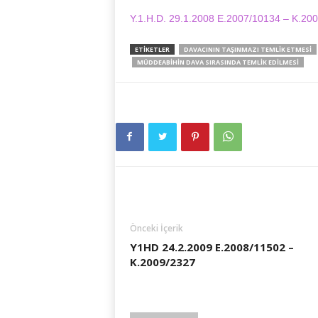
Y.1.H.D. 29.1.2008 E.2007/10134 – K.20
ETIKETLER
DAVACININ TAŞINMAZI TEMLIK ETMESI
MÜDDEABIHIN DAVA SIRASINDA TEMLIK EDILMESI
Önceki İçerik
Y1HD 24.2.2009 E.2008/11502 –
K.2009/2327