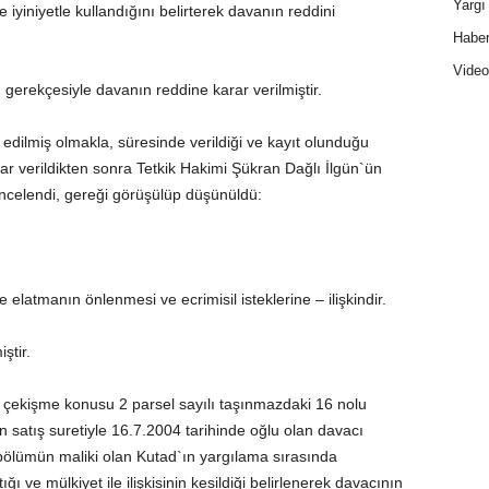
Yargı 
 iyiniyetle kullandığını belirterek davanın reddini
Haber
Video
gerekçesiyle davanın reddine karar verilmiştir.
edilmiş olmakla, süresinde verildiği ve kayıt olunduğu
ar verildikten sonra Tetkik Hakimi Şükran Dağlı İlgün`ün
ncelendi, gereği görüşülüp düşünüldü:
latmanın önlenmesi ve ecrimisil isteklerine – ilişkindir.
ştir.
; çekişme konusu 2 parsel sayılı taşınmazdaki 16 nolu
n satış suretiyle 16.7.2004 tarihinde oğlu olan davacı
bölümün maliki olan Kutad`ın yargılama sırasında
ı ve mülkiyet ile ilişkisinin kesildiği belirlenerek davacının