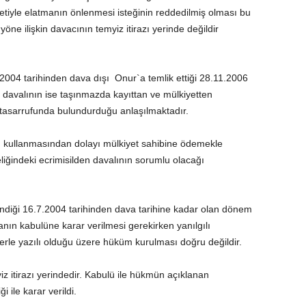
etiyle elatmanın önlenmesi isteğinin reddedilmiş olması bu
öne ilişkin davacının temyiz itirazı yerinde değildir
2004 tarihinden dava dışı Onur`a temlik ettiği 28.11.2006
valının ise taşınmazda kayıttan ve mülkiyetten
tasarrufunda bulundurduğu anlaşılmaktadır.
zı kullanmasından dolayı mülkiyet sahibine ödemekle
liğindeki ecrimisilden davalının sorumlu olacağı
ndiği 16.7.2004 tarihinden dava tarihine kadar olan dönem
anın kabulüne karar verilmesi gerekirken yanılgılı
rle yazılı olduğu üzere hüküm kurulması doğru değildir.
itirazı yerindedir. Kabulü ile hükmün açıklanan
ile karar verildi.