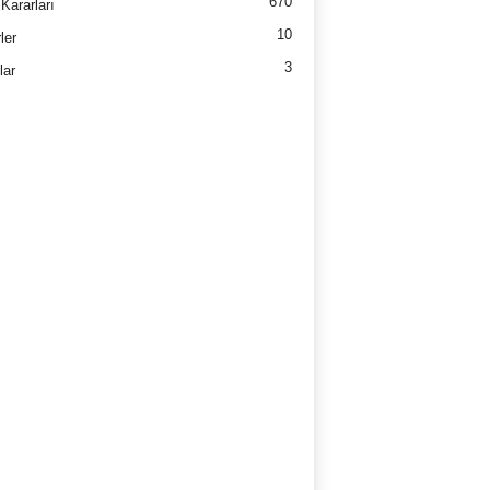
670
Kararları
10
ler
3
lar