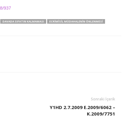
08/937
DAVADA SIFATIN KALMAMASI
ECRIMISIL MÜDAHALENIN ÖNLENMESI
Sonraki İçerik
Y1HD 2.7.2009 E.2009/6062 –
K.2009/7751