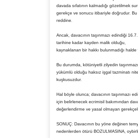
davada sıfatının kalmadığı gözetilmek sur
gerekçe ve sonucu itibariyle doğrudur. Bu y
reddine.
Ancak, davacının taşınmazı edindiği 16.7.
tarihine kadar kayden malik olduğu, da
kaynaklanan bir hakkı bulunmadığı halde 
Bu durumda, kötüniyetli zilyedin taşınma
yükümlü olduğu haksız işgal tazminatı nite
kuşkusuzdur.
Hal böyle olunca; davacının taşınmazı edi
için belirlenecek ecrimisil bakımından dav
değerlendirme ve yasal olmayan gerekçele
SONUÇ: Davacının bu yöne değinen temyiz 
nedenlerden ötürü BOZULMASINA, oybirliği 