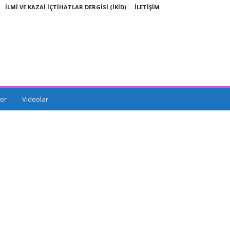
İLMİ VE KAZAİ İÇTİHATLAR DERGİSİ (İKİD)
İLETİŞİM
er
Videolar