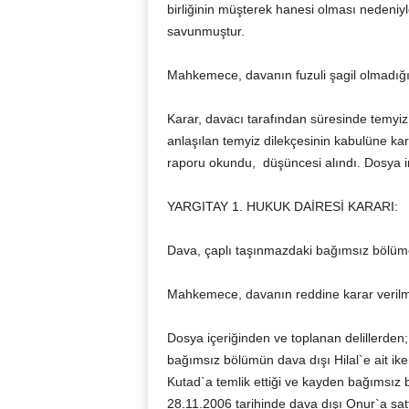
birliğinin müşterek hanesi olması nedeniyle
savunmuştur.
Mahkemece, davanın fuzuli şagil olmadığı 
Karar, davacı tarafından süresinde temyiz 
anlaşılan temyiz dilekçesinin kabulüne kar
raporu okundu, düşüncesi alındı. Dosya i
YARGITAY 1. HUKUK DAİRESİ KARARI:
Dava, çaplı taşınmazdaki bağımsız bölüme e
Mahkemece, davanın reddine karar verilmi
Dosya içeriğinden ve toplanan delillerden
bağımsız bölümün dava dışı Hilal`e ait ike
Kutad`a temlik ettiği ve kayden bağımsız 
28.11.2006 tarihinde dava dışı Onur`a sattığ