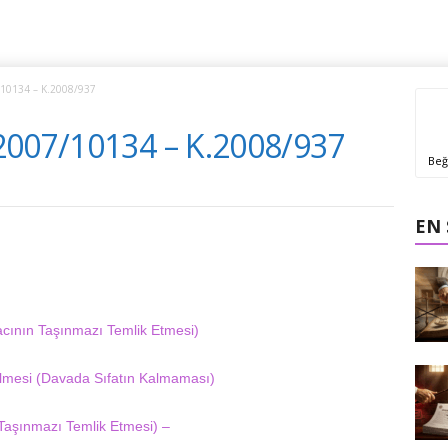
10134 – K.2008/937
2007/10134 – K.2008/937
Beğ
EN
cının Taşınmazı Temlik Etmesi)
lmesi (Davada Sıfatın Kalmaması)
aşınmazı Temlik Etmesi) –