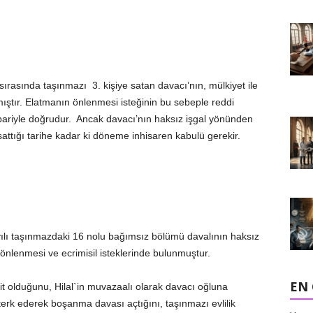
asında taşınmazı 3. kişiye satan davacı’nın, mülkiyet ile
amıştır. Elatmanın önlenmesi isteğinin bu sebeple reddi
bariyle doğrudur. Ancak davacı’nın haksız işgal yönünden
 sattığı tarihe kadar ki döneme inhisaren kabulü gerekir.
yılı taşınmazdaki 16 nolu bağımsız bölümü davalının haksız
 önlenmesi ve ecrimisil isteklerinde bulunmuştur.
EN
it olduğunu, Hilal`in muvazaalı olarak davacı oğluna
terk ederek boşanma davası açtığını, taşınmazı evlilik