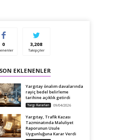
0
3,208
enenler
Takipçiler
 SON EKLENENLER
Yargıtay önalım davalarında
rayiç bedel belirleme
tarihine açıklık getirdi
Yargı Kararları
09/04/2026
Yargıtay, Trafik Kazası
Tazminatında Maluliyet
Raporunun Usule
Uygunluğuna Karar Verdi