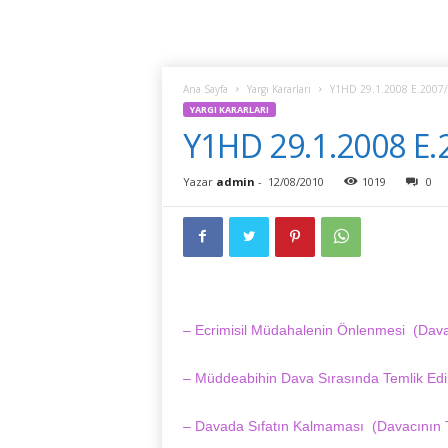
Ana Sayfa
Yargı Kararları
Y1HD 29.1.2008 E.2007/
YARGI KARARLARI
Y1HD 29.1.2008 E.
Yazar
admin
-
12/08/2010
1019
0
– Ecrimisil Müdahalenin Önlenmesi (Dava
– Müddeabihin Dava Sırasında Temlik Edi
– Davada Sıfatın Kalmaması (Davacının T