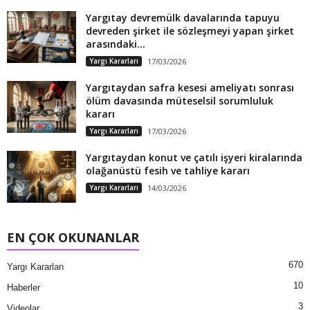
Yargıtay devremülk davalarında tapuyu
devreden şirket ile sözleşmeyi yapan şirket
arasındaki...
Yargı Kararları
17/03/2026
Yargıtaydan safra kesesi ameliyatı sonrası
ölüm davasında müteselsil sorumluluk
kararı
Yargı Kararları
17/03/2026
Yargıtaydan konut ve çatılı işyeri kiralarında
olağanüstü fesih ve tahliye kararı
Yargı Kararları
14/03/2026
EN ÇOK OKUNANLAR
670
Yargı Kararları
10
Haberler
3
Videolar