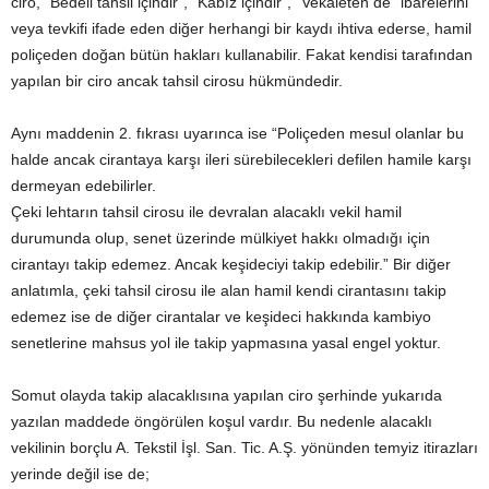
ciro, “Bedeli tahsil içindir”, “Kabız içindir”, “Vekaleten de” ibarelerini
veya tevkifi ifade eden diğer herhangi bir kaydı ihtiva ederse, hamil
poliçeden doğan bütün hakları kullanabilir. Fakat kendisi tarafından
yapılan bir ciro ancak tahsil cirosu hükmündedir.
Aynı maddenin 2. fıkrası uyarınca ise “Poliçeden mesul olanlar bu
halde ancak cirantaya karşı ileri sürebilecekleri defilen hamile karşı
dermeyan edebilirler.
Çeki lehtarın tahsil cirosu ile devralan alacaklı vekil hamil
durumunda olup, senet üzerinde mülkiyet hakkı olmadığı için
cirantayı takip edemez. Ancak keşideciyi takip edebilir.” Bir diğer
anlatımla, çeki tahsil cirosu ile alan hamil kendi cirantasını takip
edemez ise de diğer cirantalar ve keşideci hakkında kambiyo
senetlerine mahsus yol ile takip yapmasına yasal engel yoktur.
Somut olayda takip alacaklısına yapılan ciro şerhinde yukarıda
yazılan maddede öngörülen koşul vardır. Bu nedenle alacaklı
vekilinin borçlu A. Tekstil İşl. San. Tic. A.Ş. yönünden temyiz itirazları
yerinde değil ise de;