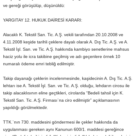
ve gereği görüşülüp, düşünüldü:
YARGITAY 12. HUKUK DAİRESİ KARARI:
Alacaklı K. Tekstil San. Tic. A.Ş. vekili tarafından 20.10.2008 ve
4.11.2008 keşide tarihli çeklere dayalı olarak A. Dış Tic. A.Ş. ve A.
Tekstil İşl. San. ve Tic. A.Ş. hakkında kambiyo senetlerine mahsus
haciz yolu ile icra takibine geçilmiş ve adı geçenlere örnek 10
numaralı ödeme emri tebliğ edilmiştir.
Takip dayanağı çeklerin incelenmesinde, kaşidecinin A. Dış Tic. A.Ş.
lehtarı ise A. Tekstil İşl. San. ve Tic. A.Ş. olduğu, lehdarın cirosu ile
takip alacaklısının eline geçtikleri, cirolarda “Bedeli tahsil için K.
Tekstil San. Tic. A.Ş. Firması`na ciro edilmiştir” açıklamasının
yapıldığı görülmektedir.
TTK.`nın 730. maddesini göndermesi ile çekler hakkında da
uygulanması gereken aynı Kanunun 600/1. maddesi gereğince