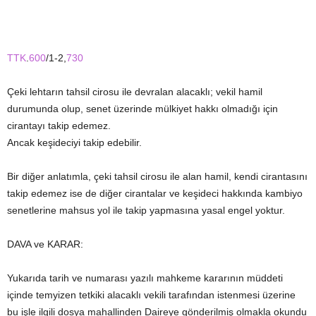
TTK
.
600
/1-2,
730
Çeki lehtarın tahsil cirosu ile devralan alacaklı; vekil hamil
durumunda olup, senet üzerinde mülkiyet hakkı olmadığı için
cirantayı takip edemez.
Ancak keşideciyi takip edebilir.
Bir diğer anlatımla, çeki tahsil cirosu ile alan hamil, kendi cirantasını
takip edemez ise de diğer cirantalar ve keşideci hakkında kambiyo
senetlerine mahsus yol ile takip yapmasına yasal engel yoktur.
DAVA ve KARAR:
Yukarıda tarih ve numarası yazılı mahkeme kararının müddeti
içinde temyizen tetkiki alacaklı vekili tarafından istenmesi üzerine
bu işle ilgili dosya mahallinden Daireye gönderilmiş olmakla okundu