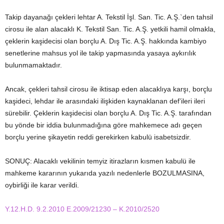
Takip dayanağı çekleri lehtar A. Tekstil İşl. San. Tic. A.Ş.`den tahsil
cirosu ile alan alacaklı K. Tekstil San. Tic. A.Ş. yetkili hamil olmakla,
çeklerin kaşidecisi olan borçlu A. Dış Tic. A.Ş. hakkında kambiyo
senetlerine mahsus yol ile takip yapmasında yasaya aykırılık
bulunmamaktadır.
Ancak, çekleri tahsil cirosu ile iktisap eden alacaklıya karşı, borçlu
kaşideci, lehdar ile arasındaki ilişkiden kaynaklanan def’ileri ileri
sürebilir. Çeklerin kaşidecisi olan borçlu A. Dış Tic. A.Ş. tarafından
bu yönde bir iddia bulunmadığına göre mahkemece adı geçen
borçlu yerine şikayetin reddi gerekirken kabulü isabetsizdir.
SONUÇ: Alacaklı vekilinin temyiz itirazların kısmen kabulü ile
mahkeme kararının yukarıda yazılı nedenlerle BOZULMASINA,
oybirliği ile karar verildi.
Y.12.H.D. 9.2.2010 E.2009/21230 – K.2010/2520