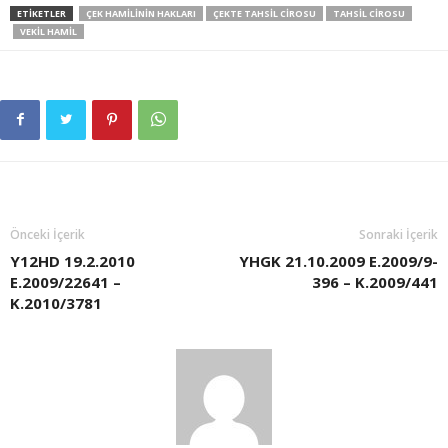
ETIKETLER
ÇEK HAMILININ HAKLARI
ÇEKTE TAHSIL CIROSU
TAHSIL CIROSU
VEKIL HAMIL
Önceki İçerik
Sonraki İçerik
Y12HD 19.2.2010
YHGK 21.10.2009 E.2009/9-
E.2009/22641 –
396 – K.2009/441
K.2010/3781