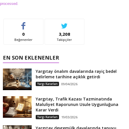
processed.
0
3,208
Beğenenler
Takipçiler
EN SON EKLENENLER
Yargıtay önalım davalarında rayiç bedel
belirleme tarihine açıklık getirdi
Yargı Kararları
09/04/2026
Yargıtay, Trafik Kazası Tazminatında
Maluliyet Raporunun Usule Uygunluğuna
Karar Verdi
Yargı Kararları
19/03/2026
Yargıtay devremülk davalarında tapuyu