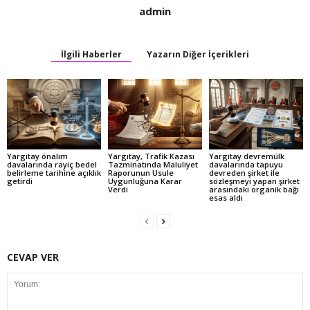
admin
İlgili Haberler
Yazarın Diğer İçerikleri
Yargıtay önalım
Yargıtay, Trafik Kazası
Yargıtay devremülk
davalarında rayiç bedel
Tazminatında Maluliyet
davalarında tapuyu
belirleme tarihine açıklık
Raporunun Usule
devreden şirket ile
getirdi
Uygunluğuna Karar
sözleşmeyi yapan şirket
Verdi
arasındaki organik bağı
esas aldı
CEVAP VER