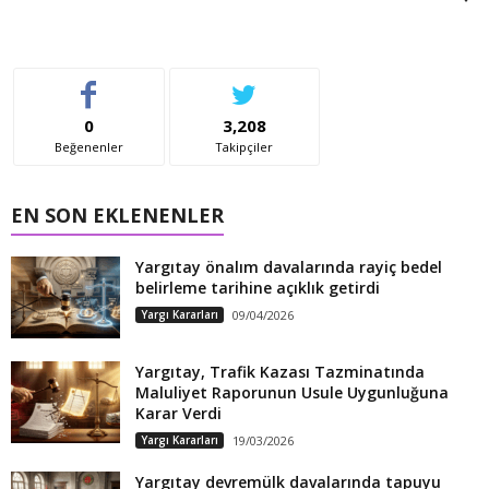
0
3,208
Beğenenler
Takipçiler
EN SON EKLENENLER
Yargıtay önalım davalarında rayiç bedel
belirleme tarihine açıklık getirdi
Yargı Kararları
09/04/2026
Yargıtay, Trafik Kazası Tazminatında
Maluliyet Raporunun Usule Uygunluğuna
Karar Verdi
Yargı Kararları
19/03/2026
Yargıtay devremülk davalarında tapuyu