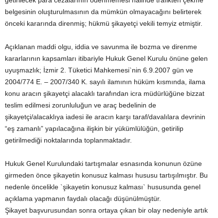
getirilecek para cezalarının ödenmemesi halinde trafikten çekme
belgesinin oluşturulmasının da mümkün olmayacağını belirterek
önceki kararında direnmiş; hükmü şikayetçi vekili temyiz etmiştir.
Açıklanan maddi olgu, iddia ve savunma ile bozma ve direnme
kararlarının kapsamları itibariyle Hukuk Genel Kurulu önüne gelen
uyuşmazlık; İzmir 2. Tüketici Mahkemesi`nin 6.9.2007 gün ve
2004/774 E. – 2007/340 K. sayılı ilamının hüküm kısmında, ilama
konu aracın şikayetçi alacaklı tarafından icra müdürlüğüne bizzat
teslim edilmesi zorunluluğun ve araç bedelinin de
şikayetçi/alacaklıya iadesi ile aracın karşı taraf/davalılara devrinin
“eş zamanlı” yapılacağına ilişkin bir yükümlülüğün, getirilip
getirilmediği noktalarında toplanmaktadır.
Hukuk Genel Kurulundaki tartışmalar esnasında konunun özüne
girmeden önce şikayetin konusuz kalması hususu tartışılmıştır. Bu
nedenle öncelikle `şikayetin konusuz kalması` hususunda genel
açıklama yapmanın faydalı olacağı düşünülmüştür.
Şikayet başvurusundan sonra ortaya çıkan bir olay nedeniyle artık