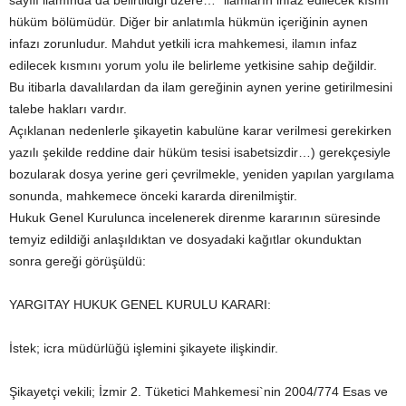
sayılı ilamında da belirtildiği üzere…” ilamların infaz edilecek kısmı
hüküm bölümüdür. Diğer bir anlatımla hükmün içeriğinin aynen
infazı zorunludur. Mahdut yetkili icra mahkemesi, ilamın infaz
edilecek kısmını yorum yolu ile belirleme yetkisine sahip değildir.
Bu itibarla davalılardan da ilam gereğinin aynen yerine getirilmesini
talebe hakları vardır.
Açıklanan nedenlerle şikayetin kabulüne karar verilmesi gerekirken
yazılı şekilde reddine dair hüküm tesisi isabetsizdir…) gerekçesiyle
bozularak dosya yerine geri çevrilmekle, yeniden yapılan yargılama
sonunda, mahkemece önceki kararda direnilmiştir.
Hukuk Genel Kurulunca incelenerek direnme kararının süresinde
temyiz edildiği anlaşıldıktan ve dosyadaki kağıtlar okunduktan
sonra gereği görüşüldü:
YARGITAY HUKUK GENEL KURULU KARARI:
İstek; icra müdürlüğü işlemini şikayete ilişkindir.
Şikayetçi vekili; İzmir 2. Tüketici Mahkemesi`nin 2004/774 Esas ve