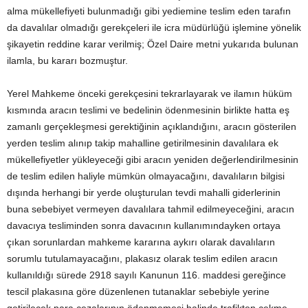
alma mükellefiyeti bulunmadığı gibi yediemine teslim eden tarafın
da davalılar olmadığı gerekçeleri ile icra müdürlüğü işlemine yönelik
şikayetin reddine karar verilmiş; Özel Daire metni yukarıda bulunan
ilamla, bu kararı bozmuştur.
Yerel Mahkeme önceki gerekçesini tekrarlayarak ve ilamın hüküm
kısmında aracın teslimi ve bedelinin ödenmesinin birlikte hatta eş
zamanlı gerçekleşmesi gerektiğinin açıklandığını, aracın gösterilen
yerden teslim alınıp takip mahalline getirilmesinin davalılara ek
mükellefiyetler yükleyeceği gibi aracın yeniden değerlendirilmesinin
de teslim edilen haliyle mümkün olmayacağını, davalıların bilgisi
dışında herhangi bir yerde oluşturulan tevdi mahalli giderlerinin
buna sebebiyet vermeyen davalılara tahmil edilmeyeceğini, aracın
davacıya tesliminden sonra davacının kullanımındayken ortaya
çıkan sorunlardan mahkeme kararına aykırı olarak davalıların
sorumlu tutulamayacağını, plakasız olarak teslim edilen aracın
kullanıldığı sürede 2918 sayılı Kanunun 116. maddesi gereğince
tescil plakasına göre düzenlenen tutanaklar sebebiyle yerine