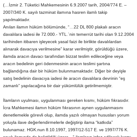
(…İzmir 2. Tüketici Mahkemesinin 6.9.2007 tarih, 2004/774 E. –
2007/340 K. sayılı tazminat ilamına hasren ilamlı takip
yapılmaktadır.
Anılan ilamın hüküm bölümünde, “…22 DL 800 plakalı aracın
davalılara iadesi ile 72.000.- YTL.`nin temerrüt tarihi olan 9.12.2004
tarihinden itibaren işleyecek yasal faizi ile birlikte davalılardan
alınarak davacıya verilmesine” karar verilmiştir, görüldüğü üzere,
ilamda aracın davacı tarafından bizzat teslim edileceğine veya
aracın bedelinin geri ödenmesinin aracın teslimi şartına
bağlandığına dair bir hüküm bulunmamaktadır. Diğer bir deyişle
satış bedelinin davacıya iadesi ile aracın davalılara devrinin “eş
zamanlı” yapılacağına bir dair yükümlülük getirilmemiştir.
İlamların uyulması, uygulanması gereken kısmı, hüküm fıkrasıdır.
İcra Mahkemesi ilamın hüküm fıkrasının aynen uygulanmasını
denetlemekle görevli olup, ilamda yazılı olmayan hususları yorum
yoluyla ilave değerlendirmelerle değiştirip ilama “katkıda”
bulunamaz. HGK.nun 8.10.1997, 1997/12-517 E. ve 1997/776 K.