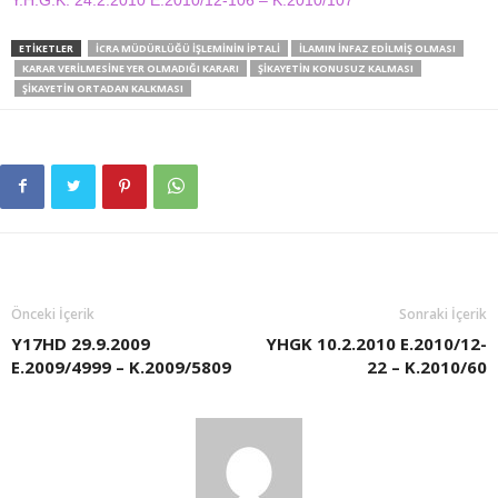
Y.H.G.K. 24.2.2010 E.2010/12-106 – K.2010/107
ETIKETLER
İCRA MÜDÜRLÜĞÜ İŞLEMININ İPTALI
İLAMIN İNFAZ EDILMIŞ OLMASI
KARAR VERILMESINE YER OLMADIĞI KARARI
ŞIKAYETIN KONUSUZ KALMASI
ŞIKAYETIN ORTADAN KALKMASI
Önceki İçerik
Sonraki İçerik
Y17HD 29.9.2009
YHGK 10.2.2010 E.2010/12-
E.2009/4999 – K.2009/5809
22 – K.2010/60