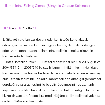
– İlamın İnfaz Edilmiş Olması (Şikayetin Ortadan Kalkması) –
İİK
.
16
–
2918
Sa.Ka.
116
1. Şikayet yargılaması devam ederken isteğe konu alacak
ödendiğine ve menkul mal niteliğindeki araç da teslim edildiğine
göre; yargılama sırasında ilam infaz edilmiş olmakla şikayetin
konusu ortadan kalkmıştır.
2. İnfazı istenilen İzmir 2. Tüketici Mahkemesi`nin 6.9.2007 gün ve
2004/774 E. – 2007/340 K. sayılı ilamının hüküm kısmında “dava
konusu aracın iadesi ile bedelin davacıdan tahsiline” karar verilmiş
olup, aracın tesliminin, bedelin ödenmesinden önce gerçekleşmesi
gerektiği veya araç teslimi ile bedelin ödenmesinin eş zamanlı
yapılması gerektiği hususlarında bir ifade bulunmadığı gibi aracın
bizzat davacı tarafından icra müdürlüğüne teslim edilmesi yolunda
da bir hüküm kurulmamıştır.