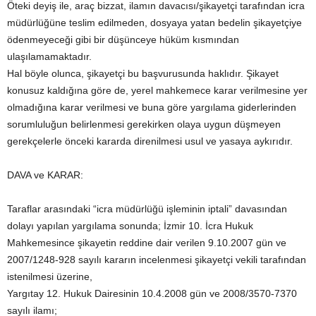
Öteki deyiş ile, araç bizzat, ilamın davacısı/şikayetçi tarafından icra
müdürlüğüne teslim edilmeden, dosyaya yatan bedelin şikayetçiye
ödenmeyeceği gibi bir düşünceye hüküm kısmından
ulaşılamamaktadır.
Hal böyle olunca, şikayetçi bu başvurusunda haklıdır. Şikayet
konusuz kaldığına göre de, yerel mahkemece karar verilmesine yer
olmadığına karar verilmesi ve buna göre yargılama giderlerinden
sorumluluğun belirlenmesi gerekirken olaya uygun düşmeyen
gerekçelerle önceki kararda direnilmesi usul ve yasaya aykırıdır.
DAVA ve KARAR:
Taraflar arasındaki “icra müdürlüğü işleminin iptali” davasından
dolayı yapılan yargılama sonunda; İzmir 10. İcra Hukuk
Mahkemesince şikayetin reddine dair verilen 9.10.2007 gün ve
2007/1248-928 sayılı kararın incelenmesi şikayetçi vekili tarafından
istenilmesi üzerine,
Yargıtay 12. Hukuk Dairesinin 10.4.2008 gün ve 2008/3570-7370
sayılı ilamı;