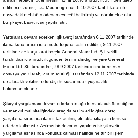
anılan meblağın ödenmesinin İzmir 20. İcra Müdürlüğü`nden talep
edilmesi üzerine, İcra Müdürlüğü`nün 8.10.2007 tarihli kararı ile
dosyadaki meblağın ödenemeyeceği belirtilmiş ve görülmekte olan
bu şikayet başvurusu yapılmıştır.
Yargılama devam ederken, şikayetçi tarafından 6.11.2007 tarihinde
ilama konu aracın icra müdürlüğüne teslim edildiği, 9.11.2007
tarihinde de karşı taraf borçlu General Motor Ltd. Şti. vekili
tarafından icra müdürlüğünden teslim alındığı ve yine General
Motor Ltd. Şti. tarafından, 28.9.2007 tarihinde icra borcunun
dosyaya yatırılarak, icra müdürlüğü tarafından 12.11.2007 tarihinde
de alacaklı vekiline ödendiği hususlarında uyuşmazlık
bulunmamaktadır.
Şikayet yargılaması devam ederken isteğe konu alacak ödendiğine
ve menkul mal niteliğindeki araç da teslim edildiğine göre;
yargılama sırasında ilam infaz edilmiş olmakla şikayetin konusu
ortadan kalkmıştır. Açılmış bir davanın, yapılmış bir şikayetin
yargılama esnasında konusuz kalması halinde ne tür bir işlem