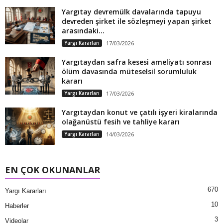
Yargıtay devremülk davalarında tapuyu
devreden şirket ile sözleşmeyi yapan şirket
arasındaki...
Yargı Kararları
17/03/2026
Yargıtaydan safra kesesi ameliyatı sonrası
ölüm davasında müteselsil sorumluluk
kararı
Yargı Kararları
17/03/2026
Yargıtaydan konut ve çatılı işyeri kiralarında
olağanüstü fesih ve tahliye kararı
Yargı Kararları
14/03/2026
EN ÇOK OKUNANLAR
670
Yargı Kararları
10
Haberler
3
Videolar