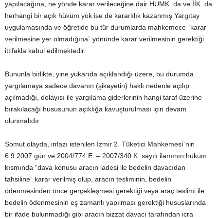
yapılacağına, ne yönde karar verileceğine dair HUMK. da ve İİK. da
herhangi bir açık hüküm yok ise de kararlılık kazanmış Yargıtay
uygulamasında ve öğretide bu tür durumlarda mahkemece `karar
verilmesine yer olmadığına` yönünde karar verilmesinin gerektiği
ittifakla kabul edilmektedir.
Bununla birlikte, yine yukarıda açıklandığı üzere, bu durumda
yargılamaya sadece davanın (şikayetin) haklı nedenle açılıp
açılmadığı, dolayısı ile yargılama giderlerinin hangi taraf üzerine
bırakılacağı hususunun açıklığa kavuşturulması için devam
olunmalıdır.
Somut olayda, infazı istenilen İzmir 2. Tüketici Mahkemesi`nin
6.9.2007 gün ve 2004/774 E. – 2007/340 K. sayılı ilamının hüküm
kısmında “dava konusu aracın iadesi ile bedelin davacıdan
tahsiline” karar verilmiş olup, aracın tesliminin, bedelin
ödenmesinden önce gerçekleşmesi gerektiği veya araç teslimi ile
bedelin ödenmesinin eş zamanlı yapılması gerektiği hususlarında
bir ifade bulunmadığı gibi aracın bizzat davacı tarafından icra