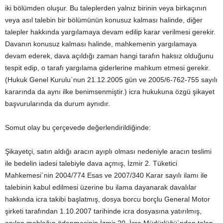
iki bölümden oluşur. Bu taleplerden yalnız birinin veya birkaçının
veya asıl talebin bir bölümünün konusuz kalması halinde, diğer
talepler hakkında yargılamaya devam edilip karar verilmesi gerekir.
Davanın konusuz kalması halinde, mahkemenin yargılamaya
devam ederek, dava açıldığı zaman hangi tarafın haksız olduğunu
tespit edip, o tarafı yargılama giderlerine mahkum etmesi gerekir.
(Hukuk Genel Kurulu`nun 21.12.2005 gün ve 2005/6-762-755 sayılı
kararında da aynı ilke benimsenmiştir.) icra hukukuna özgü şikayet
başvurularında da durum aynıdır.
Somut olay bu çerçevede değerlendirildiğinde:
Şikayetçi, satın aldığı aracın ayıplı olması nedeniyle aracın teslimi
ile bedelin iadesi talebiyle dava açmış, İzmir 2. Tüketici
Mahkemesi`nin 2004/774 Esas ve 2007/340 Karar sayılı ilamı ile
talebinin kabul edilmesi üzerine bu ilama dayanarak davalılar
hakkında icra takibi başlatmış, dosya borcu borçlu General Motor
şirketi tarafından 1.10.2007 tarihinde icra dosyasına yatırılmış,