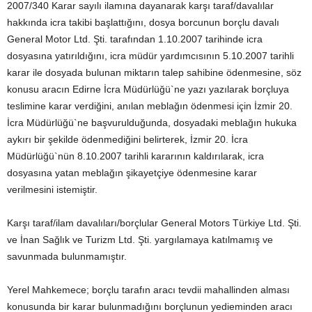
2007/340 Karar sayılı ilamına dayanarak karşı taraf/davalılar
hakkında icra takibi başlattığını, dosya borcunun borçlu davalı
General Motor Ltd. Şti. tarafından 1.10.2007 tarihinde icra
dosyasına yatırıldığını, icra müdür yardımcısının 5.10.2007 tarihli
karar ile dosyada bulunan miktarın talep sahibine ödenmesine, söz
konusu aracın Edirne İcra Müdürlüğü`ne yazı yazılarak borçluya
teslimine karar verdiğini, anılan meblağın ödenmesi için İzmir 20.
İcra Müdürlüğü`ne başvurulduğunda, dosyadaki meblağın hukuka
aykırı bir şekilde ödenmediğini belirterek, İzmir 20. İcra
Müdürlüğü`nün 8.10.2007 tarihli kararının kaldırılarak, icra
dosyasına yatan meblağın şikayetçiye ödenmesine karar
verilmesini istemiştir.
Karşı taraf/ilam davalıları/borçlular General Motors Türkiye Ltd. Şti.
ve İnan Sağlık ve Turizm Ltd. Şti. yargılamaya katılmamış ve
savunmada bulunmamıştır.
Yerel Mahkemece; borçlu tarafın aracı tevdii mahallinden alması
konusunda bir karar bulunmadığını borçlunun yedieminden aracı