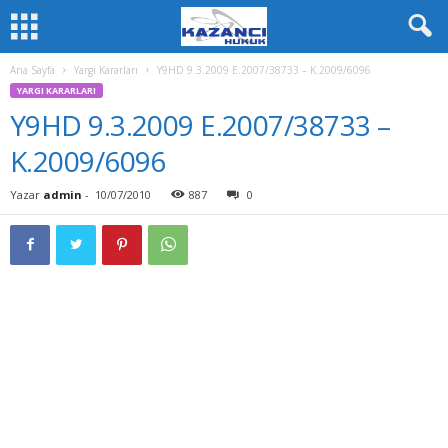
Ana Sayfa
Yargı Kararları
Y9HD 9.3.2009 E.2007/38733 – K.2009/6096
YARGI KARARLARI
Y9HD 9.3.2009 E.2007/38733 –
K.2009/6096
Yazar
admin
-
10/07/2010
887
0