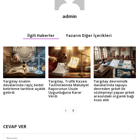
admin
İlgili Haberler
Yazarın Diğer İçerikleri
Yargıtay önalım
Yargıtay, Trafik Kazası
Yargıtay devremülk
davalarında rayiç bedel
Tazminatında Maluliyet
davalarında tapuyu
belirleme tarihine açıklık
Raporunun Usule
devreden şirket ile
getirdi
Uygunluğuna Karar
sözleşmeyi yapan şirket
Verdi
arasındaki organik bağı
esas aldı
CEVAP VER