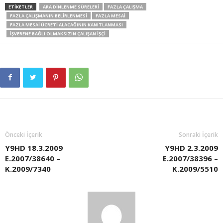
ETIKETLER
ARA DINLENME SÜRELERI
FAZLA ÇALIŞMA
FAZLA ÇALIŞMANIN BELIRLENMESI
FAZLA MESAI
FAZLA MESAI ÜCRETI ALACAĞININ KANITLANMASI
İŞVERENE BAĞLI OLMAKSIZIN ÇALIŞAN İŞÇI
Önceki İçerik
Sonraki İçerik
Y9HD 18.3.2009
Y9HD 2.3.2009
E.2007/38640 –
E.2007/38396 –
K.2009/7340
K.2009/5510