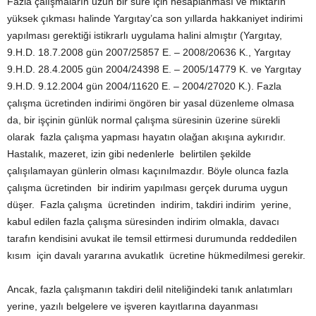
Fazla çalışmaların uzun bir süre için hesaplanması ve miktarın
yüksek çıkması halinde Yargıtay’ca son yıllarda hakkaniyet indirimi
yapılması gerektiği istikrarlı uygulama halini almıştır (Yargıtay,
9.H.D. 18.7.2008 gün 2007/25857 E. – 2008/20636 K., Yargıtay
9.H.D. 28.4.2005 gün 2004/24398 E. – 2005/14779 K. ve Yargıtay
9.H.D. 9.12.2004 gün 2004/11620 E. – 2004/27020 K.). Fazla
çalışma ücretinden indirimi öngören bir yasal düzenleme olmasa
da, bir işçinin günlük normal çalışma süresinin üzerine sürekli
olarak fazla çalışma yapması hayatın olağan akışına aykırıdır.
Hastalık, mazeret, izin gibi nedenlerle belirtilen şekilde
çalışılamayan günlerin olması kaçınılmazdır. Böyle olunca fazla
çalışma ücretinden bir indirim yapılması gerçek duruma uygun
düşer. Fazla çalışma ücretinden indirim, takdiri indirim yerine,
kabul edilen fazla çalışma süresinden indirim olmakla, davacı
tarafın kendisini avukat ile temsil ettirmesi durumunda reddedilen
kısım için davalı yararına avukatlık ücretine hükmedilmesi gerekir.
Ancak, fazla çalışmanın takdiri delil niteliğindeki tanık anlatımları
yerine, yazılı belgelere ve işveren kayıtlarına dayanması