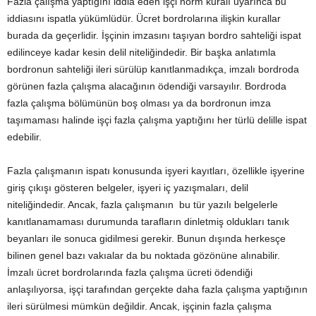
Fazla çalışma yaptığını iddia eden işçi norm kuralı uyarınca bu
iddiasını ispatla yükümlüdür. Ücret bordrolarına ilişkin kurallar
burada da geçerlidir. İşçinin imzasını taşıyan bordro sahteliği ispat
edilinceye kadar kesin delil niteliğindedir. Bir başka anlatımla
bordronun sahteliği ileri sürülüp kanıtlanmadıkça, imzalı bordroda
görünen fazla çalışma alacağının ödendiği varsayılır. Bordroda
fazla çalışma bölümünün boş olması ya da bordronun imza
taşımaması halinde işçi fazla çalışma yaptığını her türlü delille ispat
edebilir.
Fazla çalışmanın ispatı konusunda işyeri kayıtları, özellikle işyerine
giriş çıkışı gösteren belgeler, işyeri iç yazışmaları, delil
niteliğindedir. Ancak, fazla çalışmanın bu tür yazılı belgelerle
kanıtlanamaması durumunda tarafların dinletmiş oldukları tanık
beyanları ile sonuca gidilmesi gerekir. Bunun dışında herkesçe
bilinen genel bazı vakıalar da bu noktada gözönüne alınabilir.
İmzalı ücret bordrolarında fazla çalışma ücreti ödendiği
anlaşılıyorsa, işçi tarafından gerçekte daha fazla çalışma yaptığının
ileri sürülmesi mümkün değildir. Ancak, işçinin fazla çalışma