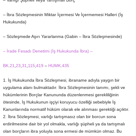
– Varlığı Şüpheli Veya Tartışmalı Borç
– İbra Sözleşmesinin Miktar İçermesi Ve İçermemesi Halleri (İş
Hukukunda)
– Sözleşmede Aşırı Yararlanma (Gabin – İbra Sözleşmesinde)
– İrade Fesadı Denetimi (İş Hukukunda İbra) –
BK
.
21
,
23
,
31
,
115
,
419
–
HUMK
.
435
1. İş Hukukunda İbra Sözleşmesi, ibraname adıyla yaygın bir
uygulama alanı bulmaktadır. İbra Sözleşmesinin tanımı, şekli ve
hükümlerinin Borçlar Kanununda düzenlenmesi gerekliliğinin
ötesinde, İş Hukukunun işçiyi koruyucu özelliği sebebiyle İş
Kanunlarında normatif hüküm olarak ele alınması gerektiği açıktır.
2. İbra Sözleşmesi, varlığı tartışmasız olan bir borcun sona
erdirilmesine dair bir yol olmakla, varlığı şüpheli ya da tartışmalı
olan borçların ibra yoluyla sona ermesi de mümkün olmaz. Bu