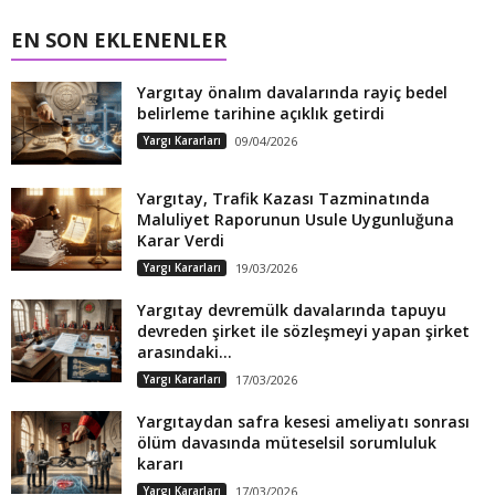
EN SON EKLENENLER
Yargıtay önalım davalarında rayiç bedel
belirleme tarihine açıklık getirdi
Yargı Kararları
09/04/2026
Yargıtay, Trafik Kazası Tazminatında
Maluliyet Raporunun Usule Uygunluğuna
Karar Verdi
Yargı Kararları
19/03/2026
Yargıtay devremülk davalarında tapuyu
devreden şirket ile sözleşmeyi yapan şirket
arasındaki...
Yargı Kararları
17/03/2026
Yargıtaydan safra kesesi ameliyatı sonrası
ölüm davasında müteselsil sorumluluk
kararı
Yargı Kararları
17/03/2026