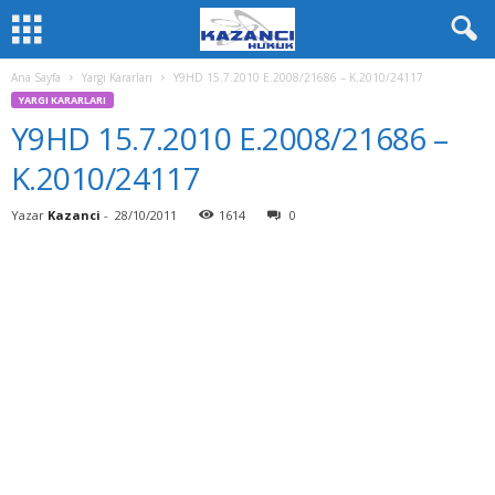
Ana Sayfa
Yargı Kararları
Y9HD 15.7.2010 E.2008/21686 – K.2010/24117
YARGI KARARLARI
Y9HD 15.7.2010 E.2008/21686 –
K.2010/24117
Yazar
Kazanci
-
28/10/2011
1614
0