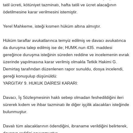
tatil ücreti, kötüniyet tazminatı, hafta tatili ve ücret alacağının
ödetilmesine karar verilmesini istemiştir.
Yerel Mahkeme, isteği kısmen hüküm altına almıştır.
Hüküm taraflar avukatlarınca temyiz edilmiş ve davacı avukatınca
da duruşma talep edilmiş ise de; HUMK.nun 435. maddesi
gereğince duruşma isteğinin süreden reddine ve incelemenin evrak
üzerinde yapılmasına karar verilmiş olmakla Tetkik Hakimi G.
Demirtaş tarafından düzenlenen rapor sunuldu, dosya incelendi,
gereği konuşulup düşünüldü:
YARGITAY 9. HUKUK DAİRESİ KARARI:
Davacı, İş Sözleşmesinin haklı sebep olmadan feshedildiğini ileri
sürerek kıdem ve ihbar tazminatı ile diğer işçilik alacakları isteğinde
bulunmuştur.
Davalı tüm alacaklarının ödendiğini, ibraname verildiğini belirterek,