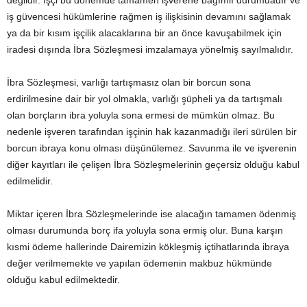
değildir. İşçi bu dönemde tamamen işverene bağımlı durumdadır ve
iş güvencesi hükümlerine rağmen iş ilişkisinin devamını sağlamak
ya da bir kısım işçilik alacaklarına bir an önce kavuşabilmek için
iradesi dışında İbra Sözleşmesi imzalamaya yönelmiş sayılmalıdır.
İbra Sözleşmesi, varlığı tartışmasız olan bir borcun sona
erdirilmesine dair bir yol olmakla, varlığı şüpheli ya da tartışmalı
olan borçların ibra yoluyla sona ermesi de mümkün olmaz. Bu
nedenle işveren tarafından işçinin hak kazanmadığı ileri sürülen bir
borcun ibraya konu olması düşünülemez. Savunma ile ve işverenin
diğer kayıtları ile çelişen İbra Sözleşmelerinin geçersiz olduğu kabul
edilmelidir.
Miktar içeren İbra Sözleşmelerinde ise alacağın tamamen ödenmiş
olması durumunda borç ifa yoluyla sona ermiş olur. Buna karşın
kısmi ödeme hallerinde Dairemizin kökleşmiş içtihatlarında ibraya
değer verilmemekte ve yapılan ödemenin makbuz hükmünde
olduğu kabul edilmektedir.