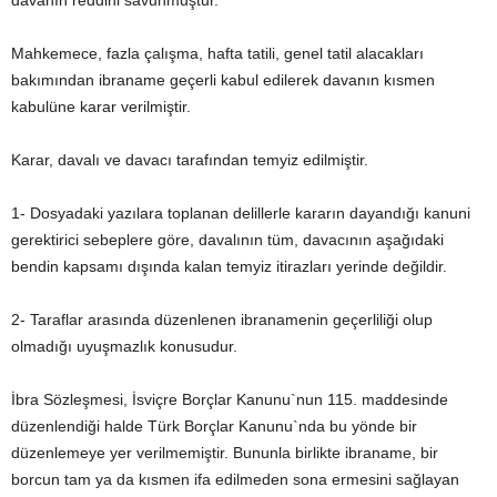
davanın reddini savunmuştur.
Mahkemece, fazla çalışma, hafta tatili, genel tatil alacakları
bakımından ibraname geçerli kabul edilerek davanın kısmen
kabulüne karar verilmiştir.
Karar, davalı ve davacı tarafından temyiz edilmiştir.
1- Dosyadaki yazılara toplanan delillerle kararın dayandığı kanuni
gerektirici sebeplere göre, davalının tüm, davacının aşağıdaki
bendin kapsamı dışında kalan temyiz itirazları yerinde değildir.
2- Taraflar arasında düzenlenen ibranamenin geçerliliği olup
olmadığı uyuşmazlık konusudur.
İbra Sözleşmesi, İsviçre Borçlar Kanunu`nun 115. maddesinde
düzenlendiği halde Türk Borçlar Kanunu`nda bu yönde bir
düzenlemeye yer verilmemiştir. Bununla birlikte ibraname, bir
borcun tam ya da kısmen ifa edilmeden sona ermesini sağlayan