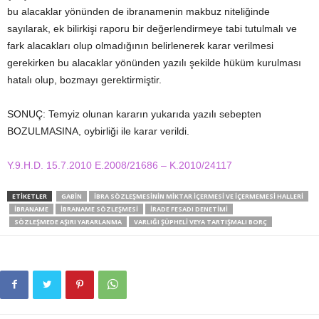
bu alacaklar yönünden de ibranamenin makbuz niteliğinde
sayılarak, ek bilirkişi raporu bir değerlendirmeye tabi tutulmalı ve
fark alacakları olup olmadığının belirlenerek karar verilmesi
gerekirken bu alacaklar yönünden yazılı şekilde hüküm kurulması
hatalı olup, bozmayı gerektirmiştir.
SONUÇ: Temyiz olunan kararın yukarıda yazılı sebepten
BOZULMASINA, oybirliği ile karar verildi.
Y.9.H.D. 15.7.2010 E.2008/21686 – K.2010/24117
ETIKETLER
GABIN
İBRA SÖZLEŞMESININ MIKTAR İÇERMESI VE İÇERMEMESI HALLERI
İBRANAME
İBRANAME SÖZLEŞMESI
İRADE FESADI DENETIMI
SÖZLEŞMEDE AŞIRI YARARLANMA
VARLIĞI ŞÜPHELI VEYA TARTIŞMALI BORÇ