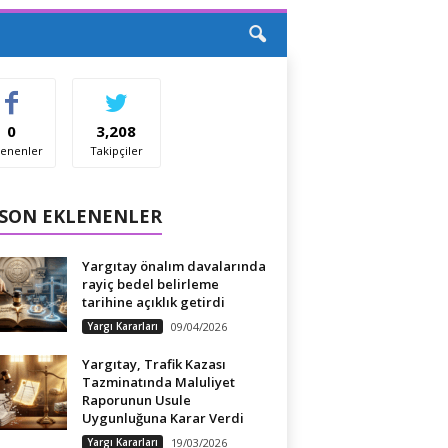
0
3,208
enenler
Takipçiler
 SON EKLENENLER
Yargıtay önalım davalarında
rayiç bedel belirleme
tarihine açıklık getirdi
Yargı Kararları
09/04/2026
Yargıtay, Trafik Kazası
Tazminatında Maluliyet
Raporunun Usule
Uygunluğuna Karar Verdi
Yargı Kararları
19/03/2026