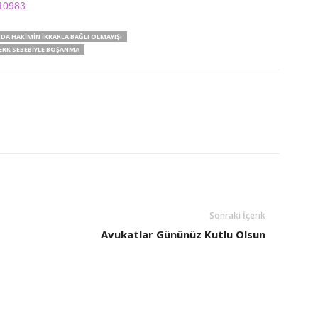
/10983
A HAKIMIN İKRARLA BAĞLI OLMAYIŞI
ERK SEBEBIYLE BOŞANMA
Sonraki İçerik
Avukatlar Gününüz Kutlu Olsun