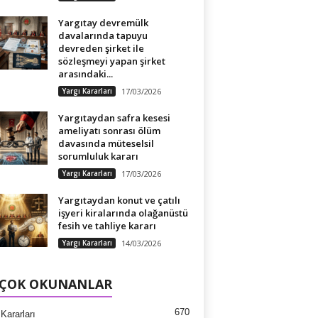
Yargıtay devremülk
davalarında tapuyu
devreden şirket ile
sözleşmeyi yapan şirket
arasındaki...
Yargı Kararları
17/03/2026
Yargıtaydan safra kesesi
ameliyatı sonrası ölüm
davasında müteselsil
sorumluluk kararı
Yargı Kararları
17/03/2026
Yargıtaydan konut ve çatılı
işyeri kiralarında olağanüstü
fesih ve tahliye kararı
Yargı Kararları
14/03/2026
 ÇOK OKUNANLAR
670
Kararları