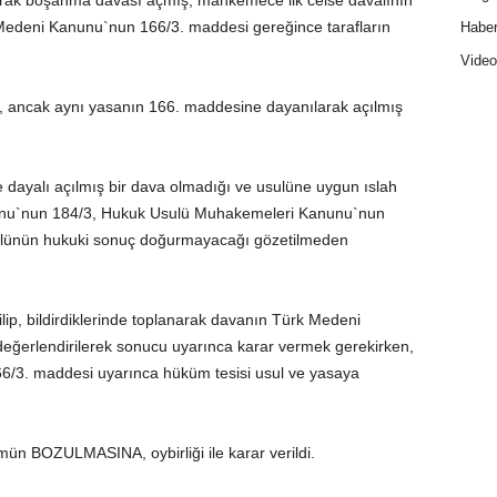
rak boşanma davası açmış, mahkemece ilk celse davalının
Medeni Kanunu`nun 166/3. maddesi gereğince tarafların
Haber
Video
 ancak aynı yasanın 166. maddesine dayanılarak açılmış
ayalı açılmış bir dava olmadığı ve usulüne uygun ıslah
unu`nun 184/3, Hukuk Usulü Muhakemeleri Kanunu`nun
bulünün hukuki sonuç doğurmayacağı gözetilmeden
ilip, bildirdiklerinde toplanarak davanın Türk Medeni
ğerlendirilerek sonucu uyarınca karar vermek gerekirken,
6/3. maddesi uyarınca hüküm tesisi usul ve yasaya
n BOZULMASINA, oybirliği ile karar verildi.