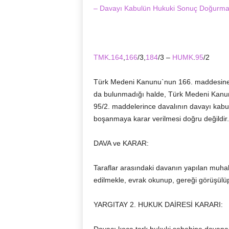
– Davayı Kabulün Hukuki Sonuç Doğurm
TMK
.
164
,
166
/3,
184
/3 –
HUMK
.
95
/2
Türk Medeni Kanunu`nun 166. maddesine d
da bulunmadığı halde, Türk Medeni Kan
95/2. maddelerince davalının davayı ka
boşanmaya karar verilmesi doğru değildir.
DAVA ve KARAR:
Taraflar arasındaki davanın yapılan mu
edilmekle, evrak okunup, gereği görüşülü
YARGITAY 2. HUKUK DAİRESİ KARARI: