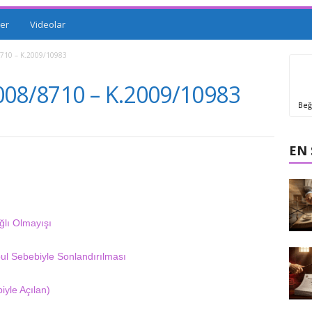
er
Videolar
710 – K.2009/10983
008/8710 – K.2009/10983
Beğ
EN
lı Olmayışı
l Sebebiyle Sonlandırılması
yle Açılan)