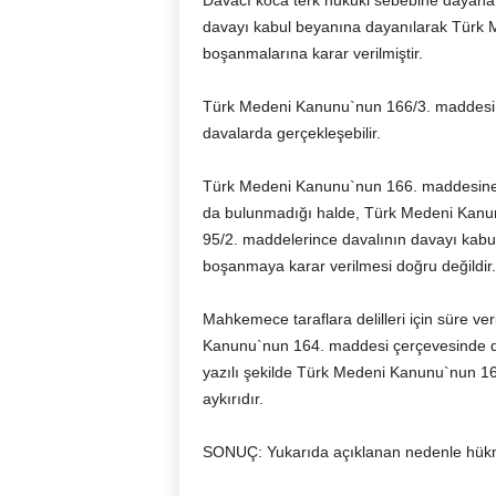
Davacı koca terk hukuki sebebine dayana
davayı kabul beyanına dayanılarak Türk 
boşanmalarına karar verilmiştir.
Türk Medeni Kanunu`nun 166/3. maddesi,
davalarda gerçekleşebilir.
Türk Medeni Kanunu`nun 166. maddesine d
da bulunmadığı halde, Türk Medeni Kan
95/2. maddelerince davalının davayı ka
boşanmaya karar verilmesi doğru değildir.
Mahkemece taraflara delilleri için süre ver
Kanunu`nun 164. maddesi çerçevesinde de
yazılı şekilde Türk Medeni Kanunu`nun 16
aykırıdır.
SONUÇ: Yukarıda açıklanan nedenle hükmü