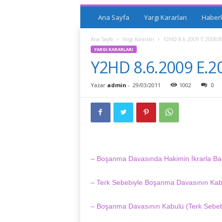
Ana Sayfa
Yargı Kararları
Haberl
Ana Sayfa
Yargı Kararları
Y2HD 8.6.2009 E.2008/8
YARGI KARARLARI
Y2HD 8.6.2009 E.2
Yazar
admin
-
29/03/2011
1002
0
– Boşanma Davasında Hakimin İkrarla Bağ
– Terk Sebebiyle Boşanma Davasının Kabu
– Boşanma Davasının Kabulü (Terk Sebebi