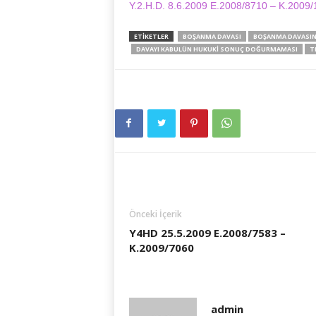
Y.2.H.D. 8.6.2009 E.2008/8710 – K.2009
ETIKETLER
BOŞANMA DAVASI
BOŞANMA DAVASIND
DAVAYI KABULÜN HUKUKI SONUÇ DOĞURMAMASI
T
Önceki İçerik
Y4HD 25.5.2009 E.2008/7583 –
K.2009/7060
admin