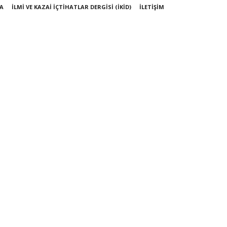
A
İLMİ VE KAZAİ İÇTİHATLAR DERGİSİ (İKİD)
İLETİŞİM