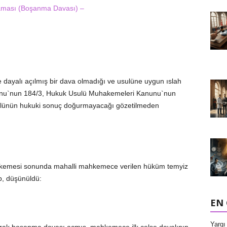
aması (Boşanma Davası) –
ayalı açılmış bir dava olmadığı ve usulüne uygun ıslah
unu`nun 184/3, Hukuk Usulü Muhakemeleri Kanunu`nun
bulünün hukuki sonuç doğurmayacağı gözetilmeden
hakemesi sonunda mahalli mahkemece verilen hüküm temyiz
p, düşünüldü:
EN
Yargı 