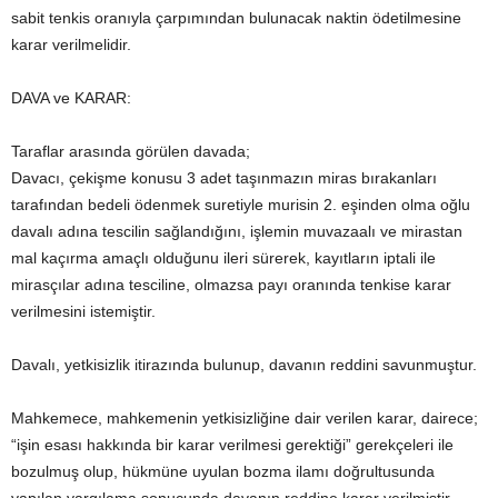
sabit tenkis oranıyla çarpımından bulunacak naktin ödetilmesine
karar verilmelidir.
DAVA ve KARAR:
Taraflar arasında görülen davada;
Davacı, çekişme konusu 3 adet taşınmazın miras bırakanları
tarafından bedeli ödenmek suretiyle murisin 2. eşinden olma oğlu
davalı adına tescilin sağlandığını, işlemin muvazaalı ve mirastan
mal kaçırma amaçlı olduğunu ileri sürerek, kayıtların iptali ile
mirasçılar adına tesciline, olmazsa payı oranında tenkise karar
verilmesini istemiştir.
Davalı, yetkisizlik itirazında bulunup, davanın reddini savunmuştur.
Mahkemece, mahkemenin yetkisizliğine dair verilen karar, dairece;
“işin esası hakkında bir karar verilmesi gerektiği” gerekçeleri ile
bozulmuş olup, hükmüne uyulan bozma ilamı doğrultusunda