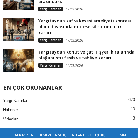
arasındaki...
Yargı Kararları
17/03/2026
Yargıtaydan safra kesesi ameliyatı sonrası
ölüm davasında müteselsil sorumluluk
kararı
Yargı Kararları
17/03/2026
Yargıtaydan konut ve çatılı işyeri kiralarında
olağanüstü fesih ve tahliye kararı
Yargı Kararları
14/03/2026
EN ÇOK OKUNANLAR
670
Yargı Kararları
10
Haberler
3
Videolar
HAKKIMIZDA
İLMİ VE KAZAİ İÇTİHATLAR DERGİSİ (İKİD)
İLETİŞİM