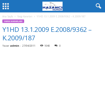
Ana Sayfa
Yargı Kararları
Y1HD 13.1.2009 E.2008/9362 – K.2009/187
YARGI KARARLARI
Y1HD 13.1.2009 E.2008/9362 –
K.2009/187
Yazar
admin
-
27/04/2011
1040
0