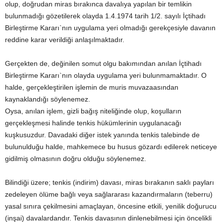
olup, doğrudan miras bırakınca davalıya yapılan bir temlikin
bulunmadığı gözetilerek olayda 1.4.1974 tarih 1/2. sayılı İçtihadı
Birleştirme Kararı`nın uygulama yeri olmadığı gerekçesiyle davanın
reddine karar verildiği anlaşılmaktadır.
Gerçekten de, değinilen somut olgu bakımından anılan İçtihadı
Birleştirme Kararı`nın olayda uygulama yeri bulunmamaktadır. O
halde, gerçekleştirilen işlemin de muris muvazaasından
kaynaklandığı söylenemez.
Oysa, anılan işlem, gizli bağış niteliğinde olup, koşulların
gerçekleşmesi halinde tenkis hükümlerinin uygulanacağı
kuşkusuzdur. Davadaki diğer istek yanında tenkis talebinde de
bulunulduğu halde, mahkemece bu husus gözardı edilerek neticeye
gidilmiş olmasının doğru olduğu söylenemez.
Bilindiği üzere; tenkis (indirim) davası, miras bırakanın saklı payları
zedeleyen ölüme bağlı veya sağlararası kazandırmaların (teberru)
yasal sınıra çekilmesini amaçlayan, öncesine etkili, yenilik doğurucu
(inşai) davalardandır. Tenkis davasının dinlenebilmesi için öncelikli