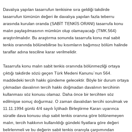
Davalıya yapılan tasarrufun tenkisine sıra geldiği takdirde
tasarrufun tümünün değeri ile davalıya yapılan fazla teberru
arasında kurulan oranda (SABİT TENKİS ORANI) tasarrufa konu
malın paylaşılmasının mümkün olup olamayacağı (TMK.564)
araştırılmalıdır. Bu araştırma sonunda tasarrufa konu mal sabit
tenkis oranında bölünebilirse bu kısımların bağımsız bölüm halinde
taraflar adına tesciline karar verilmelidir.
Tasarrufa konu malın sabit tenkis oranında bölünmezliği ortaya
çıktığı takdirde sözü geçen Türk Medeni Kanunu`nun 564.
maddedeki tercih hakkı gündeme gelecektir. Böyle bir durum ortaya
çıkmadan davalının tercih hakkı doğmadan davalının tercihinin
kullanması söz konusu olamaz. Daha önce bir tercihten söz
edilmişse sonuç doğurmaz. O zaman davalıdan tercihi sorulmak ve
11.11.1994 günlü 4/4 sayılı İçtihadı Birleştirme Kararı uyarınca
süratle dava konusu olup sabit tenkis oranına göre bölünemeyen
malın, tercih hakkının kullanıldığı gündeki fiyatlara göre değeri
belirlenmeli ve bu değerin sabit tenkis oranıyla çarpımından