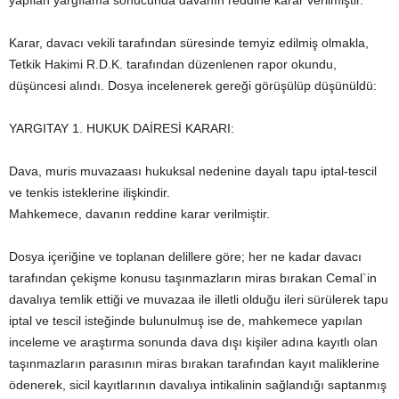
yapılan yargılama sonucunda davanın reddine karar verilmiştir.
Karar, davacı vekili tarafından süresinde temyiz edilmiş olmakla,
Tetkik Hakimi R.D.K. tarafından düzenlenen rapor okundu,
düşüncesi alındı. Dosya incelenerek gereği görüşülüp düşünüldü:
YARGITAY 1. HUKUK DAİRESİ KARARI:
Dava, muris muvazaası hukuksal nedenine dayalı tapu iptal-tescil
ve tenkis isteklerine ilişkindir.
Mahkemece, davanın reddine karar verilmiştir.
Dosya içeriğine ve toplanan delillere göre; her ne kadar davacı
tarafından çekişme konusu taşınmazların miras bırakan Cemal`in
davalıya temlik ettiği ve muvazaa ile illetli olduğu ileri sürülerek tapu
iptal ve tescil isteğinde bulunulmuş ise de, mahkemece yapılan
inceleme ve araştırma sonunda dava dışı kişiler adına kayıtlı olan
taşınmazların parasının miras bırakan tarafından kayıt maliklerine
ödenerek, sicil kayıtlarının davalıya intikalinin sağlandığı saptanmış