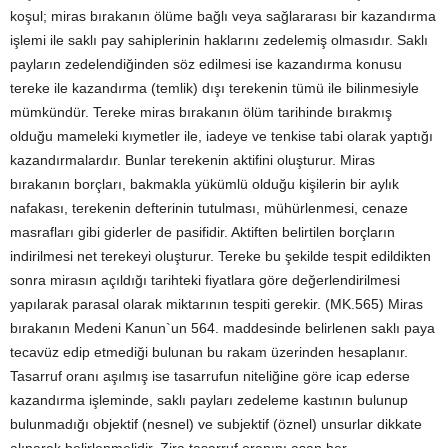
koşul; miras bırakanın ölüme bağlı veya sağlararası bir kazandırma
işlemi ile saklı pay sahiplerinin haklarını zedelemiş olmasıdır. Saklı
payların zedelendiğinden söz edilmesi ise kazandırma konusu
tereke ile kazandırma (temlik) dışı terekenin tümü ile bilinmesiyle
mümkündür. Tereke miras bırakanın ölüm tarihinde bırakmış
olduğu mameleki kıymetler ile, iadeye ve tenkise tabi olarak yaptığı
kazandırmalardır. Bunlar terekenin aktifini oluşturur. Miras
bırakanın borçları, bakmakla yükümlü olduğu kişilerin bir aylık
nafakası, terekenin defterinin tutulması, mühürlenmesi, cenaze
masrafları gibi giderler de pasifidir. Aktiften belirtilen borçların
indirilmesi net terekeyi oluşturur. Tereke bu şekilde tespit edildikten
sonra mirasın açıldığı tarihteki fiyatlara göre değerlendirilmesi
yapılarak parasal olarak miktarının tespiti gerekir. (MK.565) Miras
bırakanın Medeni Kanun`un 564. maddesinde belirlenen saklı paya
tecavüz edip etmediği bulunan bu rakam üzerinden hesaplanır.
Tasarruf oranı aşılmış ise tasarrufun niteliğine göre icap ederse
kazandırma işleminde, saklı payları zedeleme kastının bulunup
bulunmadığı objektif (nesnel) ve subjektif (öznel) unsurlar dikkate