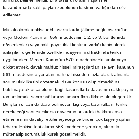
alınarak belirlenmelidir. Zira tasarruf oranını aşan her
kazandırmada saklı payları zedelenen kastının varlığından söz
edilemez.
Mutlak olarak tenkise tabi tasarruflarda (ölüme bağlı tasarruflar
veya Medeni Kanun`un 565. maddesinin 1,2. ve 3. bentlerinde
gösterilenler) veya saklı payın ihlal kastının varlığı kesin olarak
anlaşılan diğerlerinde özellikle muayyen mal hakkında tenkis
uygulanırken Medeni Kanun`un 570. maddesindeki sıralamaya
dikkat etmek, davalı mahfuz hisseli mirasçılardan ise aynı kanunun
561. maddesinde yer alan mahfuz hisseden fazla olarak alınanla
sorumluluk ilkesini gözetmek, dava konusu olup olmadığına
bakılmayarak önce ölüme bağlı tasarruflarla davacının saklı payını
tamamlamak, sonra sağlararası tasarrufları dikkate almak gerekir.
Bu işlem sırasında dava edilmeyen kişi veya tasarrufların tenkisi
gerekeceği sonucu çıkarsa davacının onlardaki hakkını dava
etmemesinin davalıyı etkilemeyeceği ve birden çok kişiye yapılan
teberru tenkise tabi olursa 563. maddede yer alan, alınanla
mütenasip sorumluluk kuralı gözetilmelidir.