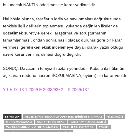
bulunacak NAKTİN ödetilmesine karar verilmelidir.
Hal böyle olunca, tarafların iddia ve savunmaları doğrultusunda
tenkisle ilgili delillerin toplanması, yukarıda değinilen ilkeler de
gözetilmek suretiyle gerekli araştırma ve soruşturmanın
tamamlanması, ondan sonra hasıl olacak duruma göre bir karar
verilmesi gerekirken eksik incelemeye dayalı olarak yazılı olduğu
üzere karar verilmiş olması doğru değildir.
SONUÇ: Davacının temyiz itirazları yerindedir. Kabulü ile hükmün
açıklanan nedene hasren BOZULMASINA, oybirliği ile karar verildi.
Y.1.H.D. 13.1.2009 E.2008/9362 – K.2009/187
ETIKETLER
BEDELI MIRAS BIRAKINCA ÖDENEREK EDINILEN TAŞINMAZ
GIZLI BAĞIŞ
MURIS MUVAZAASI
SABIT TENKIS ORANI
SAKLI PAYIN ZEDELENMESI
TAKSIMIN MÜMKÜN OLUP OLMAMASI
TAPU İPTALI VE TESCIL
TENKIS