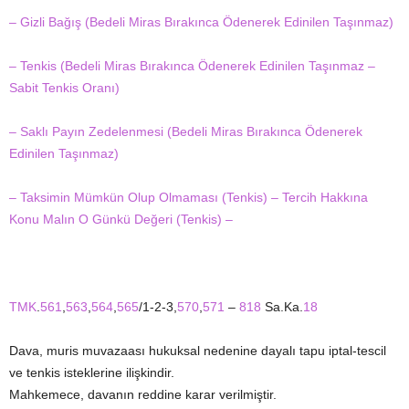
– Gizli Bağış (Bedeli Miras Bırakınca Ödenerek Edinilen Taşınmaz)
– Tenkis (Bedeli Miras Bırakınca Ödenerek Edinilen Taşınmaz –
Sabit Tenkis Oranı)
– Saklı Payın Zedelenmesi (Bedeli Miras Bırakınca Ödenerek
Edinilen Taşınmaz)
– Taksimin Mümkün Olup Olmaması (Tenkis) – Tercih Hakkına
Konu Malın O Günkü Değeri (Tenkis) –
TMK
.
561
,
563
,
564
,
565
/1-2-3,
570
,
571
–
818
Sa.Ka.
18
Dava, muris muvazaası hukuksal nedenine dayalı tapu iptal-tescil
ve tenkis isteklerine ilişkindir.
Mahkemece, davanın reddine karar verilmiştir.