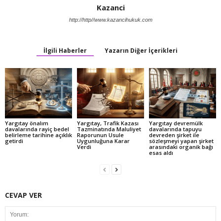
Kazanci
http://http//www.kazancihukuk.com
İlgili Haberler
Yazarın Diğer İçerikleri
Yargıtay önalım
Yargıtay, Trafik Kazası
Yargıtay devremülk
davalarında rayiç bedel
Tazminatında Maluliyet
davalarında tapuyu
belirleme tarihine açıklık
Raporunun Usule
devreden şirket ile
getirdi
Uygunluğuna Karar
sözleşmeyi yapan şirket
Verdi
arasındaki organik bağı
esas aldı
CEVAP VER