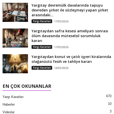
Yargıtay devremülk davalarında tapuyu
devreden şirket ile sözleşmeyi yapan şirket
arasındaki...
Yargı Kararları
17/03/2026
Yargıtaydan safra kesesi ameliyatı sonrası
ölüm davasında müteselsil sorumluluk
kararı
Yargı Kararları
17/03/2026
Yargıtaydan konut ve çatılı işyeri kiralarında
olağanüstü fesih ve tahliye kararı
Yargı Kararları
14/03/2026
EN ÇOK OKUNANLAR
670
Yargı Kararları
10
Haberler
3
Videolar