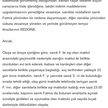
isabetsizlik görülmemiş olduğundan, katılan Yaşar vekilinin suçun
canavarca hisle işlendiğine, takdiri indirim maddelerinin
uygulanmasının yersizliğine vesaireye; sanıklar müdafiinin sanık
Fatma yönünden bir nedene dayanmayan, diğer sanıklar yönünden
sübuta vesaireye yönelen ve yerinde görülmeyen temyiz
itirazlarının REDDİNE,
Ancak;
Oluşa ve dosya içeriğine göre, sanık F. ile eşi olan maktul
arasındaki geçimsizlik nedeniyle sanığın maktul ile birlikte
oturdukları evi terk ederek, babası ve kardeşleri olan diğer
sanıklarla birlikte yaşamaya başladığı, suç tarihinden yaklaşık 15
gün önce maktulün, sanık F.`yı yanında sanık S.`ın da bulunduğu
sırada tehdit ettiği, olay günü maktulle telefonda tartışan sanık
F.`nın, diğer sanıklarla birlikte eşi maktulün kaldığı eve saat:23.00
sıralarında, kapısını sanık Fatma`da bulunan anahtarla açmak
suretiyle girdikleri ve uyumakta olan maktulü çok sayıda bıçak
darbesiyle öldürdükleri olayda;