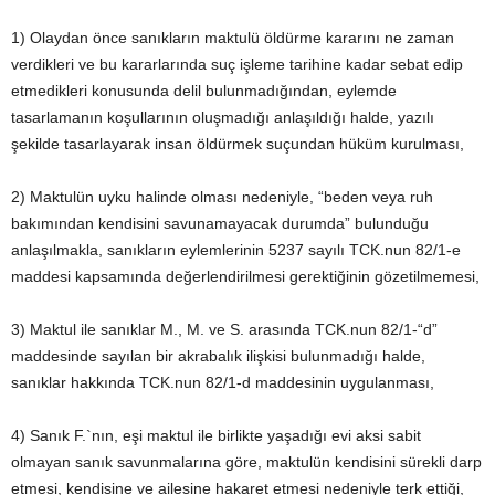
1) Olaydan önce sanıkların maktulü öldürme kararını ne zaman
verdikleri ve bu kararlarında suç işleme tarihine kadar sebat edip
etmedikleri konusunda delil bulunmadığından, eylemde
tasarlamanın koşullarının oluşmadığı anlaşıldığı halde, yazılı
şekilde tasarlayarak insan öldürmek suçundan hüküm kurulması,
2) Maktulün uyku halinde olması nedeniyle, “beden veya ruh
bakımından kendisini savunamayacak durumda” bulunduğu
anlaşılmakla, sanıkların eylemlerinin 5237 sayılı TCK.nun 82/1-e
maddesi kapsamında değerlendirilmesi gerektiğinin gözetilmemesi,
3) Maktul ile sanıklar M., M. ve S. arasında TCK.nun 82/1-“d”
maddesinde sayılan bir akrabalık ilişkisi bulunmadığı halde,
sanıklar hakkında TCK.nun 82/1-d maddesinin uygulanması,
4) Sanık F.`nın, eşi maktul ile birlikte yaşadığı evi aksi sabit
olmayan sanık savunmalarına göre, maktulün kendisini sürekli darp
etmesi, kendisine ve ailesine hakaret etmesi nedeniyle terk ettiği,