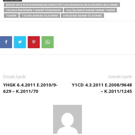
BEDEN VEYA RUH BAKIMINDAN KENDISINI SAVUNAMAYACAK DURUMDA BULUNMA
CEZADA İNDIRIMIN TAKDIRI YÖNÜNDEN
SUÇ İŞLEMEYE KARAR VERME TARIHI
TAHRIK
TASARLAYARAK ÖLDÜRME
UYKUDAKI ADAMI ÖLDÜRME
Önceki İçerik
Sonraki İçerik
YHGK 6.4.2011 E.2010/9-
Y1CD 4.3.2011 E.2008/9648
629 – K.2011/70
– K.2011/1245