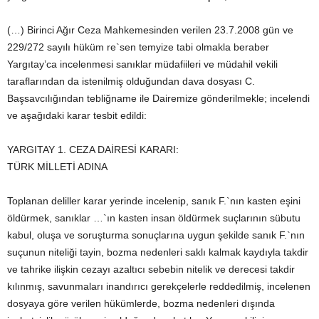
(…) Birinci Ağır Ceza Mahkemesinden verilen 23.7.2008 gün ve
229/272 sayılı hüküm re`sen temyize tabi olmakla beraber
Yargıtay’ca incelenmesi sanıklar müdafiileri ve müdahil vekili
taraflarından da istenilmiş olduğundan dava dosyası C.
Başsavcılığından tebliğname ile Dairemize gönderilmekle; incelendi
ve aşağıdaki karar tesbit edildi:
YARGITAY 1. CEZA DAİRESİ KARARI:
TÜRK MİLLETİ ADINA
Toplanan deliller karar yerinde incelenip, sanık F.`nın kasten eşini
öldürmek, sanıklar …`ın kasten insan öldürmek suçlarının sübutu
kabul, oluşa ve soruşturma sonuçlarına uygun şekilde sanık F.`nın
suçunun niteliği tayin, bozma nedenleri saklı kalmak kaydıyla takdir
ve tahrike ilişkin cezayı azaltıcı sebebin nitelik ve derecesi takdir
kılınmış, savunmaları inandırıcı gerekçelerle reddedilmiş, incelenen
dosyaya göre verilen hükümlerde, bozma nedenleri dışında