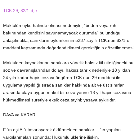
TCK
.
29
,
82/1-d,e
Maktulün uyku halinde olması nedeniyle, “beden veya ruh
bakımından kendisini savunamayacak durumda” bulunduğu
anlaşılmakla, sanıkların eylemlerinin 5237 sayılı TCK.nun 82/1-e
maddesi kapsamında değerlendirilmesi gerektiğinin gözetilmemesi;
Maktulden kaynaklanan sanıklara yönelik haksız fiil niteliğindeki bu
söz ve davranışlarından dolayı, haksız tahrik nedeniyle 18 yıldan
24 yıla kadar hapis cezası öngören TCK.nun 29.maddesi ile
uygulama yapıldığı sırada sanıklar hakkında alt ve üst sınırlar
arasında olaya uygun makul bir ceza yerine 18 yıl hapis cezasına
hükmedilmesi suretiyle eksik ceza tayini; yasaya aykırıdır.
DAVA ve KARAR:
F.`ın eşi A.`ı tasarlayarak öldürmekten sanıklar …`ın yapılan
yargılanmaları sonunda: Hükümlülüklerine ilişkin,