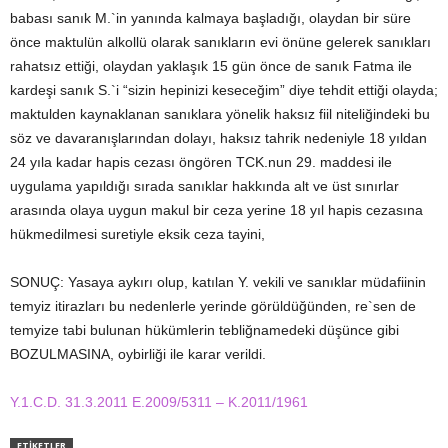
babası sanık M.`in yanında kalmaya başladığı, olaydan bir süre
önce maktulün alkollü olarak sanıkların evi önüne gelerek sanıkları
rahatsız ettiği, olaydan yaklaşık 15 gün önce de sanık Fatma ile
kardeşi sanık S.`i “sizin hepinizi keseceğim” diye tehdit ettiği olayda;
maktulden kaynaklanan sanıklara yönelik haksız fiil niteliğindeki bu
söz ve davaranışlarından dolayı, haksız tahrik nedeniyle 18 yıldan
24 yıla kadar hapis cezası öngören TCK.nun 29. maddesi ile
uygulama yapıldığı sırada sanıklar hakkında alt ve üst sınırlar
arasında olaya uygun makul bir ceza yerine 18 yıl hapis cezasına
hükmedilmesi suretiyle eksik ceza tayini,
SONUÇ: Yasaya aykırı olup, katılan Y. vekili ve sanıklar müdafiinin
temyiz itirazları bu nedenlerle yerinde görüldüğünden, re`sen de
temyize tabi bulunan hükümlerin tebliğnamedeki düşünce gibi
BOZULMASINA, oybirliği ile karar verildi.
Y.1.C.D. 31.3.2011 E.2009/5311 – K.2011/1961
ETIKETLER