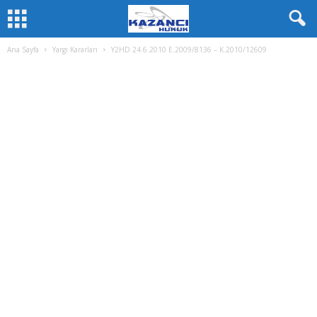
Ana Sayfa
Yargı Kararları
Y2HD 24.6.2010 E.2009/8136 – K.2010/12609