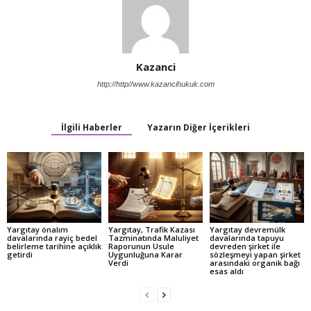
Kazanci
http://http//www.kazancihukuk.com
İlgili Haberler
Yazarın Diğer İçerikleri
Yargıtay önalım
Yargıtay, Trafik Kazası
Yargıtay devremülk
davalarında rayiç bedel
Tazminatında Maluliyet
davalarında tapuyu
belirleme tarihine açıklık
Raporunun Usule
devreden şirket ile
getirdi
Uygunluğuna Karar
sözleşmeyi yapan şirket
Verdi
arasındaki organik bağı
esas aldı