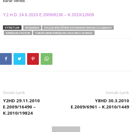
karar verildi.
Y.2.H.D. 24.6.2010 E.2009/8136 – K.2010/12609
ETIKETLER
BOŞANMA
EVLILIK BIRLIĞININ DEVAMININ İMKANSIZLAŞMASI
KARŞILIKLI KUSUR
TARAFLARIN KARIŞILIKLI KUSURLU OLMASI
Önceki İçerik
Sonraki İçerik
Y2HD 29.11.2010
Y8HD 30.3.2010
E.2009/16490 –
E.2009/6961 – K.2010/1449
K.2010/19824