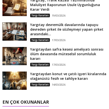
Yargıtay, Trafik Kazası Tazminatında
Maluliyet Raporunun Usule Uygunluğuna
Karar Verdi
Yargı Kararları
19/03/2026
Yargıtay devremülk davalarında tapuyu
devreden şirket ile sözleşmeyi yapan şirket
arasındaki...
Yargı Kararları
17/03/2026
Yargıtaydan safra kesesi ameliyatı sonrası
ölüm davasında müteselsil sorumluluk
kararı
Yargı Kararları
17/03/2026
Yargıtaydan konut ve çatılı işyeri kiralarında
olağanüstü fesih ve tahliye kararı
Yargı Kararları
14/03/2026
EN ÇOK OKUNANLAR