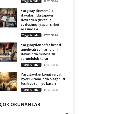
Yargı Kararları
19/03/2026
Yargıtay devremülk
davalarında tapuyu
devreden şirket ile
sözleşmeyi yapan şirket
arasındaki...
Yargı Kararları
17/03/2026
Yargıtaydan safra kesesi
ameliyatı sonrası ölüm
davasında müteselsil
sorumluluk kararı
Yargı Kararları
17/03/2026
Yargıtaydan konut ve çatılı
işyeri kiralarında olağanüstü
fesih ve tahliye kararı
Yargı Kararları
14/03/2026
 ÇOK OKUNANLAR