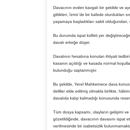
Davacının evden kavgalı bir şekilde ve ayrıl
gittikleri, İzmir’de bir kafede oturdukları
yaşamaya başladıkları sabit olduğundan, 
Bu durumda ispat külfeti yer değiştireceğin
davalı erkeğe düşer.
Davalının hesabına konulan ihtiyati tedbir
kasanın açıldığı ve kasada normal koşul
bulunduğu saptanmıştır.
Bu şekilde, Yerel Mahkemece dava konusu 
deliller elde edilmiş olmakla birlikte, hâki
davalıda kalıp kalmadığı konusunda resen d
Tüm dosya kapsamı, olayların gelişimi ve 
gözetildiğinde, davacının davasını ispat e
verilmesinde bir isabetsizlik bulunmamakta