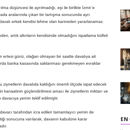
ma düşüncesi ile ayrılmadığı, eşi ile birlikte İzmir’e
 sırada aralarında çıkan bir tartışma sonucunda ayrı
davalı erkek kendisi lehine olan karineden yararlanamaz.
den, artık altınların kendisinde olmadığını ispatlama külfeti
in ertesi günü, olağan olmayan bir saatte davalıya ait
larda banka kasasında saklanması gerekmeyen evraklar
ziynetlerin davalıda kaldığını önemli ölçüde ispat edecek
min kanaatinin güçlendirilmesi amacı ile ziynetlerin miktarı ve
avacıya yemin teklif edilmiştir.
davacı tarafından icra edilen tamamlayıcı yemin de
EN
ttiği sonucuna varılarak, davanın kabulüne karar
dır.