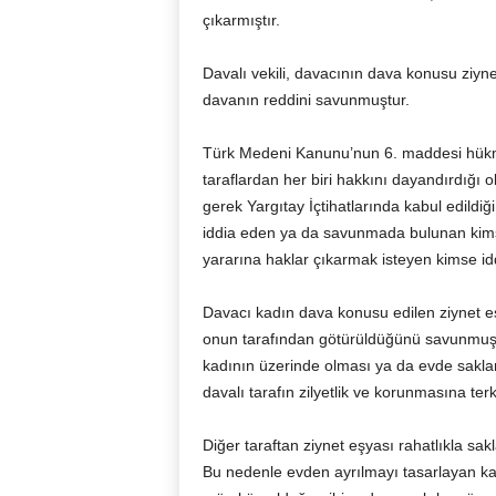
çıkarmıştır.
Davalı vekili, davacının dava konusu ziyne
davanın reddini savunmuştur.
Türk Medeni Kanunu’nun 6. maddesi hük
taraflardan her biri hakkını dayandırdığı 
gerek Yargıtay İçtihatlarında kabul edildi
iddia eden ya da savunmada bulunan kimse
yararına haklar çıkarmak isteyen kimse iddi
Davacı kadın dava konusu edilen ziynet eşy
onun tarafından götürüldüğünü savunmuştu
kadının üzerinde olması ya da evde sakla
davalı tarafın zilyetlik ve korunmasına t
Diğer taraftan ziynet eşyası rahatlıkla sak
Bu nedenle evden ayrılmayı tasarlayan k