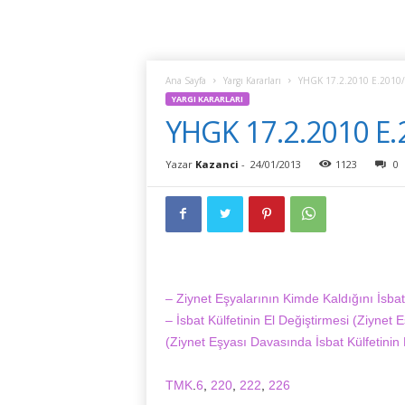
Ana Sayfa
Yargı Kararları
YHGK 17.2.2010 E.2010/
YARGI KARARLARI
YHGK 17.2.2010 E.
Yazar
Kazanci
-
24/01/2013
1123
0
– Ziynet Eşyalarının Kimde Kaldığını İsbat 
– İsbat Külfetinin El Değiştirmesi (Ziyne
(Ziynet Eşyası Davasında İsbat Külfetinin 
TMK
.
6
,
220
,
222
,
226