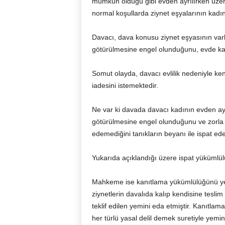
mümkün olduğu gibi evden ayrılırken üz
normal koşullarda ziynet eşyalarının kadı
Davacı, dava konusu ziynet eşyasının varlı
götürülmesine engel olunduğunu, evde kald
Somut olayda, davacı evlilik nedeniyle ken
iadesini istemektedir.
Ne var ki davada davacı kadının evden ayrı
götürülmesine engel olunduğunu ve zorla e
edemediğini tanıkların beyanı ile ispat ed
Yukarıda açıklandığı üzere ispat yükümlül
Mahkeme ise kanıtlama yükümlülüğünü yer 
ziynetlerin davalıda kalıp kendisine teslim
teklif edilen yemini eda etmiştir. Kanıtlam
her türlü yasal delil demek suretiyle yemi