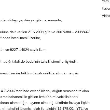
Yargı 
Haber
Video
ından dolayı yapılan yargılama sonunda;
ulüne dair verilen 21.5.2008 gün ve 2007/380 – 2008/442
afından istenilmesi üzerine,
ün ve 9227-14024 sayılı ilamı;
adığı takdirde bedelinin tahsili istemine ilişkindir.
esi üzerine hüküm davalı vekili tarafından temyiz
n 4.7.2006 tarihinde evlendiklerini, düğün sırasında takılan
zme bahanesi ile gidilen İzmir’de müvekkilinin terk
kılarını alamadığını, aynen olmadığı takdirde fazlaya ilişkin
in tahsilini istemiş, ıslah ile talebini 12.175,00.- YTL.’ye