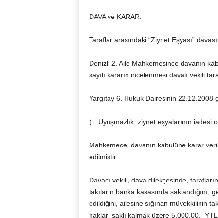
DAVA ve KARAR:
Taraflar arasındaki “Ziynet Eşyası” davas
Denizli 2. Aile Mahkemesince davanın kab
sayılı kararın incelenmesi davalı vekili tar
Yargıtay 6. Hukuk Dairesinin 22.12.2008 g
(…Uyuşmazlık, ziynet eşyalarının iadesi olm
Mahkemece, davanın kabulüne karar verilm
edilmiştir.
Davacı vekili, dava dilekçesinde, tarafları
takıların banka kasasında saklandığını, ge
edildiğini, ailesine sığınan müvekkilinin ta
hakları saklı kalmak üzere 5.000,00.- YTL. n