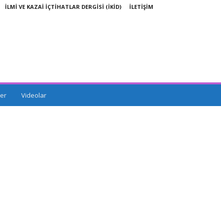
İLMİ VE KAZAİ İÇTİHATLAR DERGİSİ (İKİD)
İLETİŞİM
er
Videolar