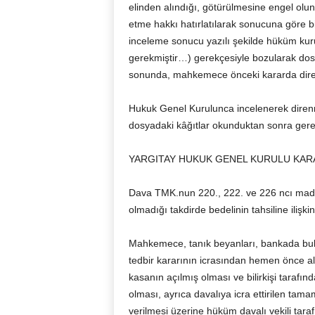
elinden alındığı, götürülmesine engel olun
etme hakkı hatırlatılarak sonucuna göre bi
inceleme sonucu yazılı şekilde hüküm k
gerekmiştir…) gerekçesiyle bozularak dosy
sonunda, mahkemece önceki kararda direni
Hukuk Genel Kurulunca incelenerek direnme
dosyadaki kâğıtlar okunduktan sonra gere
YARGITAY HUKUK GENEL KURULU KARA
Dava TMK.nun 220., 222. ve 226 ncı maddele
olmadığı takdirde bedelinin tahsiline ilişkin
Mahkemece, tanık beyanları, bankada bulu
tedbir kararının icrasından hemen önce a
kasanın açılmış olması ve bilirkişi tarafı
olması, ayrıca davalıya icra ettirilen tam
verilmesi üzerine hüküm davalı vekili taraf