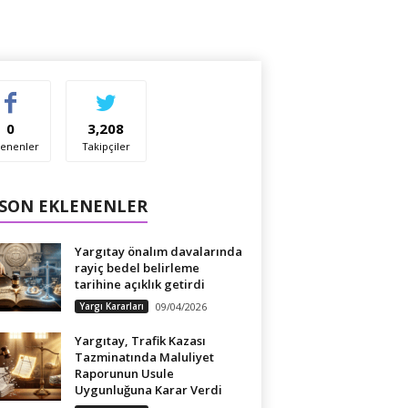
0
3,208
enenler
Takipçiler
 SON EKLENENLER
Yargıtay önalım davalarında
rayiç bedel belirleme
tarihine açıklık getirdi
Yargı Kararları
09/04/2026
Yargıtay, Trafik Kazası
Tazminatında Maluliyet
Raporunun Usule
Uygunluğuna Karar Verdi