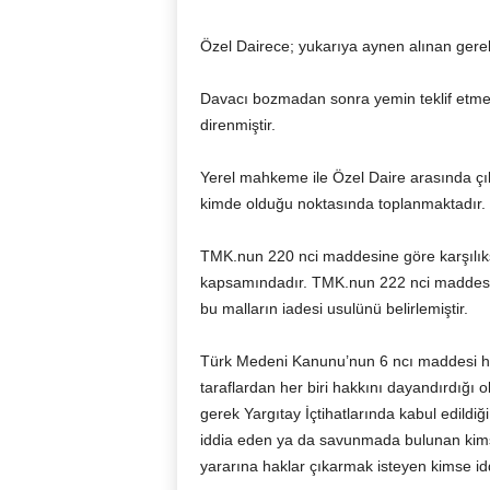
Özel Dairece; yukarıya aynen alınan gerek
Davacı bozmadan sonra yemin teklif etme
direnmiştir.
Yerel mahkeme ile Özel Daire arasında çı
kimde olduğu noktasında toplanmaktadır.
TMK.nun 220 nci maddesine göre karşılıks
kapsamındadır. TMK.nun 222 nci maddesi k
bu malların iadesi usulünü belirlemiştir.
Türk Medeni Kanunu’nun 6 ncı maddesi 
taraflardan her biri hakkını dayandırdığı 
gerek Yargıtay İçtihatlarında kabul edildi
iddia eden ya da savunmada bulunan kimse
yararına haklar çıkarmak isteyen kimse iddi