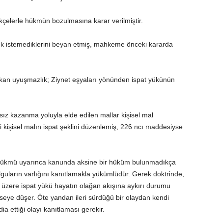
çelerle hükmün bozulmasına karar verilmiştir.
k istemediklerini beyan etmiş, mahkeme önceki kararda
kan uyuşmazlık; Ziynet eşyaları yönünden ispat yükünün
ız kazanma yoluyla elde edilen mallar kişisel mal
işisel malın ispat şeklini düzenlemiş, 226 ncı maddesiyse
hükmü uyarınca kanunda aksine bir hüküm bulunmadıkça
olguların varlığını kanıtlamakla yükümlüdür. Gerek doktrinde,
ği üzere ispat yükü hayatın olağan akışına aykırı durumu
ye düşer. Öte yandan ileri sürdüğü bir olaydan kendi
a ettiği olayı kanıtlaması gerekir.