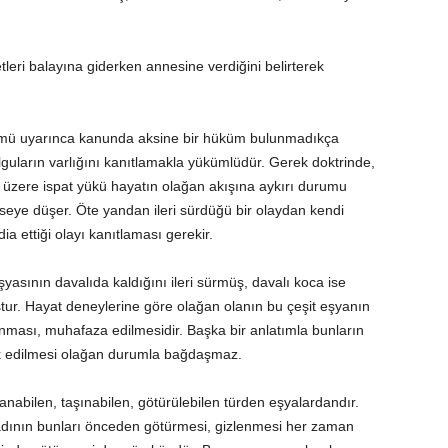
tleri balayına giderken annesine verdiğini belirterek
mü uyarınca kanunda aksine bir hüküm bulunmadıkça
olguların varlığını kanıtlamakla yükümlüdür. Gerek doktrinde,
ği üzere ispat yükü hayatın olağan akışına aykırı durumu
ye düşer. Öte yandan ileri sürdüğü bir olaydan kendi
a ettiği olayı kanıtlaması gerekir.
asının davalıda kaldığını ileri sürmüş, davalı koca ise
r. Hayat deneylerine göre olağan olanın bu çeşit eşyanın
nması, muhafaza edilmesidir. Başka bir anlatımla bunların
erk edilmesi olağan durumla bağdaşmaz.
lanabilen, taşınabilen, götürülebilen türden eşyalardandır.
adının bunları önceden götürmesi, gizlenmesi her zaman