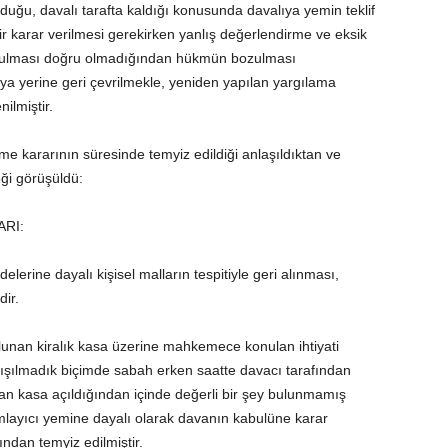
duğu, davalı tarafta kaldığı konusunda davalıya yemin teklif
r karar verilmesi gerekirken yanlış değerlendirme ve eksik
urulması doğru olmadığından hükmün bozulması
a yerine geri çevrilmekle, yeniden yapılan yargılama
lmiştir.
 kararının süresinde temyiz edildiği anlaşıldıktan ve
ği görüşüldü:
RI:
rine dayalı kişisel malların tespitiyle geri alınması,
dir.
nan kiralık kasa üzerine mahkemece konulan ihtiyati
lışılmadık biçimde sabah erken saatte davacı tarafından
ndan kasa açıldığından içinde değerli bir şey bulunmamış
amlayıcı yemine dayalı olarak davanın kabulüne karar
ından temyiz edilmiştir.