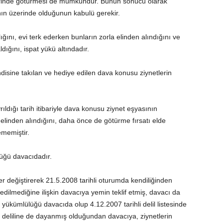
erinde götürmesi de mümkündür. Bunun sonucu olarak
nın üzerinde olduğunun kabulü gerekir.
ğını, evi terk ederken bunların zorla elinden alındığını ve
ığını, ispat yükü altındadır.
disine takılan ve hediye edilen dava konusu ziynetlerin
ldığı tarih itibariyle dava konusu ziynet eşyasının
linden alındığını, daha önce de götürme fırsatı elde
ememiştir.
üğü davacıdadır.
değiştirerek 21.5.2008 tarihli oturumda kendiliğinden
 edilmediğine ilişkin davacıya yemin teklif etmiş, davacı da
a yükümlülüğü davacıda olup 4.12.2007 tarihli delil listesinde
n deliline de dayanmış olduğundan davacıya, ziynetlerin