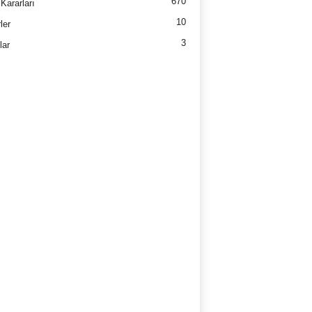
670
Kararları
10
ler
3
lar