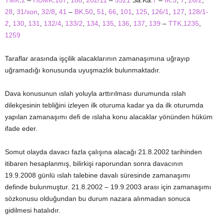
TMK
.
2
–
HUMK
.
187
,
188
,
202/11
–
5521
Sa.Ka.
7
–
İK
.
5
,
7
,
26/2
,
28
,
31/son
,
32/8
,
41
–
BK
.
50
,
51
,
66
,
101
,
125
,
126/1
,
127
,
128/1-
2
,
130
,
131
,
132/4
,
133/2
,
134
,
135
,
136
,
137
,
139
–
TTK
.
1235
,
1259
Taraflar arasında işçilik alacaklarının zamanaşımına uğrayıp
uğramadığı konusunda uyuşmazlık bulunmaktadır.
Dava konusunun ıslah yoluyla arttırılması durumunda ıslah
dilekçesinin tebliğini izleyen ilk oturuma kadar ya da ilk oturumda
yapılan zamanaşımı defi de ıslaha konu alacaklar yönünden hüküm
ifade eder.
Somut olayda davacı fazla çalışına alacağı 21.8.2002 tarihinden
itibaren hesaplanmış, bilirkişi raporundan sonra davacının
19.9.2008 günlü ıslah talebine davalı süresinde zamanaşımı
definde bulunmuştur. 21.8.2002 – 19.9.2003 arası için zamanaşımı
sözkonusu olduğundan bu durum nazara alınmadan sonuca
gidilmesi hatalıdır.