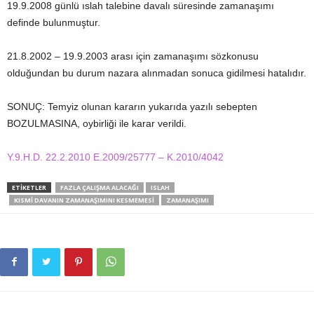
19.9.2008 günlü ıslah talebine davalı süresinde zamanaşımı
definde bulunmuştur.
21.8.2002 – 19.9.2003 arası için zamanaşımı sözkonusu
olduğundan bu durum nazara alınmadan sonuca gidilmesi hatalıdır.
SONUÇ: Temyiz olunan kararın yukarıda yazılı sebepten
BOZULMASINA, oybirliği ile karar verildi.
Y.9.H.D. 22.2.2010 E.2009/25777 – K.2010/4042
ETIKETLER
FAZLA ÇALIŞMA ALACAĞI
ISLAH
KISMI DAVANIN ZAMANAŞIMINI KESMEMESI
ZAMANAŞIMI