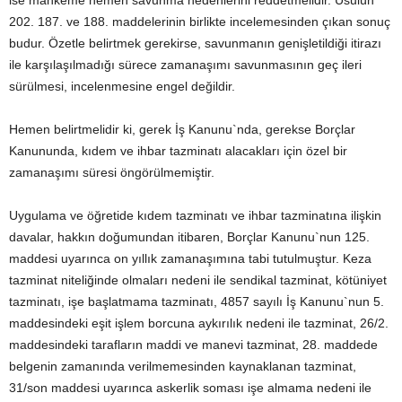
ise mahkeme hemen savunma nedenlerini reddetmelidir. Usulün
202. 187. ve 188. maddelerinin birlikte incelemesinden çıkan sonuç
budur. Özetle belirtmek gerekirse, savunmanın genişletildiği itirazı
ile karşılaşılmadığı sürece zamanaşımı savunmasının geç ileri
sürülmesi, incelenmesine engel değildir.
Hemen belirtmelidir ki, gerek İş Kanunu`nda, gerekse Borçlar
Kanununda, kıdem ve ihbar tazminatı alacakları için özel bir
zamanaşımı süresi öngörülmemiştir.
Uygulama ve öğretide kıdem tazminatı ve ihbar tazminatına ilişkin
davalar, hakkın doğumundan itibaren, Borçlar Kanunu`nun 125.
maddesi uyarınca on yıllık zamanaşımına tabi tutulmuştur. Keza
tazminat niteliğinde olmaları nedeni ile sendikal tazminat, kötüniyet
tazminatı, işe başlatmama tazminatı, 4857 sayılı İş Kanunu`nun 5.
maddesindeki eşit işlem borcuna aykırılık nedeni ile tazminat, 26/2.
maddesindeki tarafların maddi ve manevi tazminat, 28. maddede
belgenin zamanında verilmemesinden kaynaklanan tazminat,
31/son maddesi uyarınca askerlik soması işe almama nedeni ile