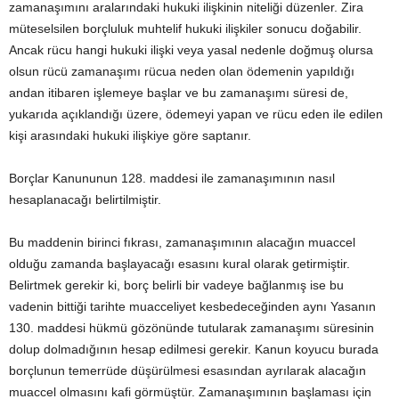
zamanaşımını aralarındaki hukuki ilişkinin niteliği düzenler. Zira
müteselsilen borçluluk muhtelif hukuki ilişkiler sonucu doğabilir.
Ancak rücu hangi hukuki ilişki veya yasal nedenle doğmuş olursa
olsun rücü zamanaşımı rücua neden olan ödemenin yapıldığı
andan itibaren işlemeye başlar ve bu zamanaşımı süresi de,
yukarıda açıklandığı üzere, ödemeyi yapan ve rücu eden ile edilen
kişi arasındaki hukuki ilişkiye göre saptanır.
Borçlar Kanununun 128. maddesi ile zamanaşımının nasıl
hesaplanacağı belirtilmiştir.
Bu maddenin birinci fıkrası, zamanaşımının alacağın muaccel
olduğu zamanda başlayacağı esasını kural olarak getirmiştir.
Belirtmek gerekir ki, borç belirli bir vadeye bağlanmış ise bu
vadenin bittiği tarihte muacceliyet kesbedeceğinden aynı Yasanın
130. maddesi hükmü gözönünde tutularak zamanaşımı süresinin
dolup dolmadığının hesap edilmesi gerekir. Kanun koyucu burada
borçlunun temerrüde düşürülmesi esasından ayrılarak alacağın
muaccel olmasını kafi görmüştür. Zamanaşımının başlaması için