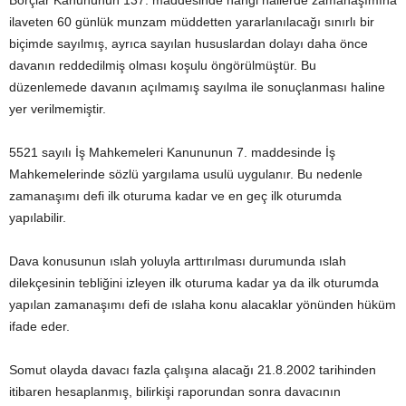
Borçlar Kanununun 137. maddesinde hangi hallerde zamanaşımına
ilaveten 60 günlük munzam müddetten yararlanılacağı sınırlı bir
biçimde sayılmış, ayrıca sayılan hususlardan dolayı daha önce
davanın reddedilmiş olması koşulu öngörülmüştür. Bu
düzenlemede davanın açılmamış sayılma ile sonuçlanması haline
yer verilmemiştir.
5521 sayılı İş Mahkemeleri Kanununun 7. maddesinde İş
Mahkemelerinde sözlü yargılama usulü uygulanır. Bu nedenle
zamanaşımı defi ilk oturuma kadar ve en geç ilk oturumda
yapılabilir.
Dava konusunun ıslah yoluyla arttırılması durumunda ıslah
dilekçesinin tebliğini izleyen ilk oturuma kadar ya da ilk oturumda
yapılan zamanaşımı defi de ıslaha konu alacaklar yönünden hüküm
ifade eder.
Somut olayda davacı fazla çalışına alacağı 21.8.2002 tarihinden
itibaren hesaplanmış, bilirkişi raporundan sonra davacının