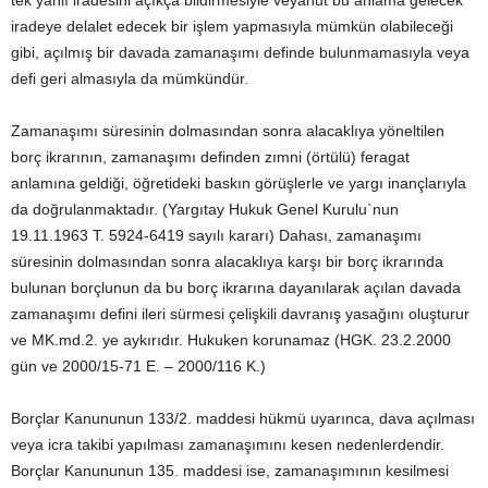
tek yanlı iradesini açıkça bildirmesiyle veyahut bu anlama gelecek
iradeye delalet edecek bir işlem yapmasıyla mümkün olabileceği
gibi, açılmış bir davada zamanaşımı definde bulunmamasıyla veya
defi geri almasıyla da mümkündür.
Zamanaşımı süresinin dolmasından sonra alacaklıya yöneltilen
borç ikrarının, zamanaşımı definden zımni (örtülü) feragat
anlamına geldiği, öğretideki baskın görüşlerle ve yargı inançlarıyla
da doğrulanmaktadır. (Yargıtay Hukuk Genel Kurulu`nun
19.11.1963 T. 5924-6419 sayılı kararı) Dahası, zamanaşımı
süresinin dolmasından sonra alacaklıya karşı bir borç ikrarında
bulunan borçlunun da bu borç ikrarına dayanılarak açılan davada
zamanaşımı defini ileri sürmesi çelişkili davranış yasağını oluşturur
ve MK.md.2. ye aykırıdır. Hukuken korunamaz (HGK. 23.2.2000
gün ve 2000/15-71 E. – 2000/116 K.)
Borçlar Kanununun 133/2. maddesi hükmü uyarınca, dava açılması
veya icra takibi yapılması zamanaşımını kesen nedenlerdendir.
Borçlar Kanununun 135. maddesi ise, zamanaşımının kesilmesi