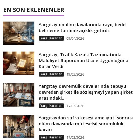
EN SON EKLENENLER
Yargıtay önalım davalarında rayiç bedel
belirleme tarihine açıklık getirdi
Yargı Kararları
09/04/2026
Yargıtay, Trafik Kazası Tazminatında
Maluliyet Raporunun Usule Uygunluğuna
Karar Verdi
Yargı Kararları
19/03/2026
Yargıtay devremülk davalarında tapuyu
devreden şirket ile sözleşmeyi yapan şirket
arasındaki...
Yargı Kararları
17/03/2026
Yargıtaydan safra kesesi ameliyatı sonrası
ölüm davasında müteselsil sorumluluk
kararı
Yargı Kararları
17/03/2026