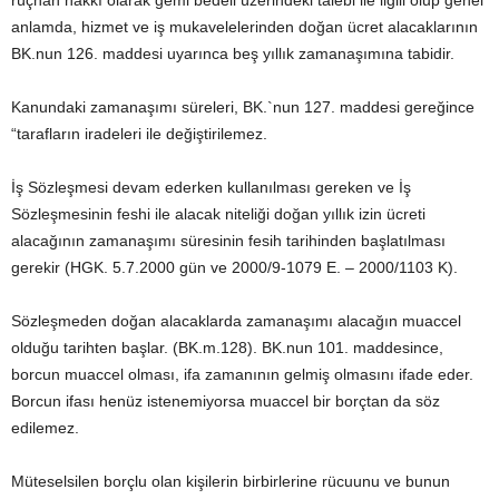
rüçhan hakkı olarak gemi bedeli üzerindeki talebi ile ilgili olup genel
anlamda, hizmet ve iş mukavelelerinden doğan ücret alacaklarının
BK.nun 126. maddesi uyarınca beş yıllık zamanaşımına tabidir.
Kanundaki zamanaşımı süreleri, BK.`nun 127. maddesi gereğince
“tarafların iradeleri ile değiştirilemez.
İş Sözleşmesi devam ederken kullanılması gereken ve İş
Sözleşmesinin feshi ile alacak niteliği doğan yıllık izin ücreti
alacağının zamanaşımı süresinin fesih tarihinden başlatılması
gerekir (HGK. 5.7.2000 gün ve 2000/9-1079 E. – 2000/1103 K).
Sözleşmeden doğan alacaklarda zamanaşımı alacağın muaccel
olduğu tarihten başlar. (BK.m.128). BK.nun 101. maddesince,
borcun muaccel olması, ifa zamanının gelmiş olmasını ifade eder.
Borcun ifası henüz istenemiyorsa muaccel bir borçtan da söz
edilemez.
Müteselsilen borçlu olan kişilerin birbirlerine rücuunu ve bunun