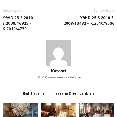
Önceki İçerik
Sonraki İçerik
Y9HD 23.2.2010
Y9HD 25.3.2010 E.
E.2008/16925 –
2008/13432 – K.2010/8006
K.2010/4730
Kazanci
http://http//www.kazancihukuk.com
İlgili Haberler
Yazarın Diğer İçerikleri