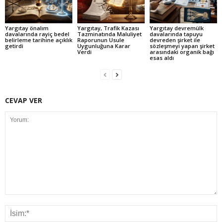
Yargıtay önalım
Yargıtay, Trafik Kazası
Yargıtay devremülk
davalarında rayiç bedel
Tazminatında Maluliyet
davalarında tapuyu
belirleme tarihine açıklık
Raporunun Usule
devreden şirket ile
getirdi
Uygunluğuna Karar
sözleşmeyi yapan şirket
Verdi
arasındaki organik bağı
esas aldı
CEVAP VER