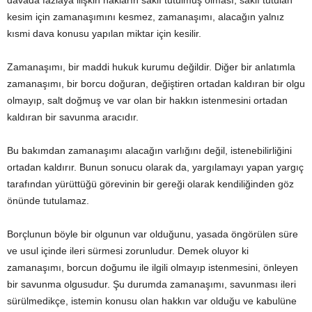
davada fazlaya ilişkin hakların saklı tutulmuş olması, saklı tutulan
kesim için zamanaşımını kesmez, zamanaşımı, alacağın yalnız
kısmi dava konusu yapılan miktar için kesilir.
Zamanaşımı, bir maddi hukuk kurumu değildir. Diğer bir anlatımla
zamanaşımı, bir borcu doğuran, değiştiren ortadan kaldıran bir olgu
olmayıp, salt doğmuş ve var olan bir hakkın istenmesini ortadan
kaldıran bir savunma aracıdır.
Bu bakımdan zamanaşımı alacağın varlığını değil, istenebilirliğini
ortadan kaldırır. Bunun sonucu olarak da, yargılamayı yapan yargıç
tarafından yürüttüğü görevinin bir gereği olarak kendiliğinden göz
önünde tutulamaz.
Borçlunun böyle bir olgunun var olduğunu, yasada öngörülen süre
ve usul içinde ileri sürmesi zorunludur. Demek oluyor ki
zamanaşımı, borcun doğumu ile ilgili olmayıp istenmesini, önleyen
bir savunma olgusudur. Şu durumda zamanaşımı, savunması ileri
sürülmedikçe, istemin konusu olan hakkın var olduğu ve kabulüne