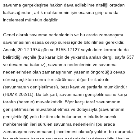
savunma gerçekleşirse hakkın dava edilebilme niteliği ortadan
kalkacağından, artık mahkemenin işin esasına girip onu da
incelemesi mümkün değildir.
Genel olarak savunma nedenlerinin ve bu arada zamanaşımı
savunmasının esasa cevap süresi içinde bildirilmesi gereklidir.
Ancak, 20.12.1974 gün ve 6155-17127 sayılı daire kararında da
belirtildiği veçhile (bu karar için de yukarıda anılan dergi, sayfa 637
ve devamına bakınız); savunma nedenlerinin ve savunma
nedenlerinden olan zamanaşımının yasanın öngördüğü cevap
süresi geçtikten sonra ileri sürülmesi, diğer bir ifade ile
(savunmanın genişletilmesi), bazı kayıt ve şartlarla mümkündür
(HUMK.202/11). Bu tek şart, savunmanın genişletilmesine karşı
tarafın (hasmın) muvafakatidir. Eğer karşı taraf savunmanın
genişletilmesine muvafakat etmez ve dolayısıyla (savunmanın
genişletildiği) yollu bir itirazda bulunursa, o takdirde ancak
mahkemenin ileri sürülen savunma nedenlerini (bu arada
zamanaşımı savunmasını) incelemesi olanağı yoktur; bu durumda