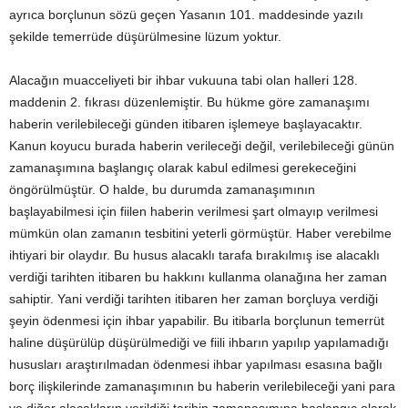
ayrıca borçlunun sözü geçen Yasanın 101. maddesinde yazılı
şekilde temerrüde düşürülmesine lüzum yoktur.
Alacağın muacceliyeti bir ihbar vukuuna tabi olan halleri 128.
maddenin 2. fıkrası düzenlemiştir. Bu hükme göre zamanaşımı
haberin verilebileceği günden itibaren işlemeye başlayacaktır.
Kanun koyucu burada haberin verileceği değil, verilebileceği günün
zamanaşımına başlangıç olarak kabul edilmesi gerekeceğini
öngörülmüştür. O halde, bu durumda zamanaşımının
başlayabilmesi için fiilen haberin verilmesi şart olmayıp verilmesi
mümkün olan zamanın tesbitini yeterli görmüştür. Haber verebilme
ihtiyari bir olaydır. Bu husus alacaklı tarafa bırakılmış ise alacaklı
verdiği tarihten itibaren bu hakkını kullanma olanağına her zaman
sahiptir. Yani verdiği tarihten itibaren her zaman borçluya verdiği
şeyin ödenmesi için ihbar yapabilir. Bu itibarla borçlunun temerrüt
haline düşürülüp düşürülmediği ve fiili ihbarın yapılıp yapılamadığı
hususları araştırılmadan ödenmesi ihbar yapılması esasına bağlı
borç ilişkilerinde zamanaşımının bu haberin verilebileceği yani para