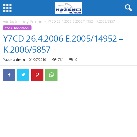
Ana Sayfa
Yargı Kararları
Y7CD 26.4.2006 E.2005/14952 – K.2006/5857
YARGI KARARLARI
Y7CD 26.4.2006 E.2005/14952 –
K.2006/5857
Yazar
admin
-
01/07/2010
764
0