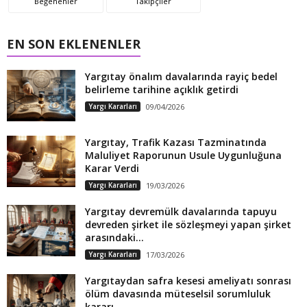
Beğenenler
Takipçiler
EN SON EKLENENLER
Yargıtay önalım davalarında rayiç bedel
belirleme tarihine açıklık getirdi
Yargı Kararları
09/04/2026
Yargıtay, Trafik Kazası Tazminatında
Maluliyet Raporunun Usule Uygunluğuna
Karar Verdi
Yargı Kararları
19/03/2026
Yargıtay devremülk davalarında tapuyu
devreden şirket ile sözleşmeyi yapan şirket
arasındaki...
Yargı Kararları
17/03/2026
Yargıtaydan safra kesesi ameliyatı sonrası
ölüm davasında müteselsil sorumluluk
kararı