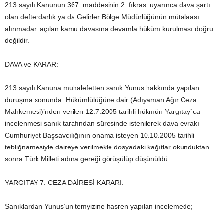
213 sayılı Kanunun 367. maddesinin 2. fıkrası uyarınca dava şartı
olan defterdarlık ya da Gelirler Bölge Müdürlüğünün mütalaası
alınmadan açılan kamu davasına devamla hüküm kurulması doğru
değildir.
DAVA ve KARAR:
213 sayılı Kanuna muhalefetten sanık Yunus hakkında yapılan
duruşma sonunda: Hükümlülüğüne dair (Adıyaman Ağır Ceza
Mahkemesi)’nden verilen 12.7.2005 tarihli hükmün Yargıtay`ca
incelenmesi sanık tarafından süresinde istenilerek dava evrakı
Cumhuriyet Başsavcılığının onama isteyen 10.10.2005 tarihli
tebliğnamesiyle daireye verilmekle dosyadaki kağıtlar okunduktan
sonra Türk Milleti adına gereği görüşülüp düşünüldü:
YARGITAY 7. CEZA DAİRESİ KARARI:
Sanıklardan Yunus’un temyizine hasren yapılan incelemede;