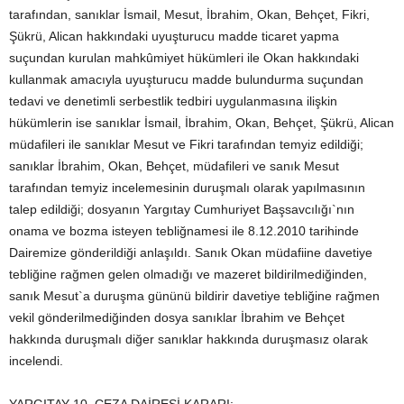
tarafından, sanıklar İsmail, Mesut, İbrahim, Okan, Behçet, Fikri,
Şükrü, Alican hakkındaki uyuşturucu madde ticaret yapma
suçundan kurulan mahkûmiyet hükümleri ile Okan hakkındaki
kullanmak amacıyla uyuşturucu madde bulundurma suçundan
tedavi ve denetimli serbestlik tedbiri uygulanmasına ilişkin
hükümlerin ise sanıklar İsmail, İbrahim, Okan, Behçet, Şükrü, Alican
müdafileri ile sanıklar Mesut ve Fikri tarafından temyiz edildiği;
sanıklar İbrahim, Okan, Behçet, müdafileri ve sanık Mesut
tarafından temyiz incelemesinin duruşmalı olarak yapılmasının
talep edildiği; dosyanın Yargıtay Cumhuriyet Başsavcılığı`nın
onama ve bozma isteyen tebliğnamesi ile 8.12.2010 tarihinde
Dairemize gönderildiği anlaşıldı. Sanık Okan müdafiine davetiye
tebliğine rağmen gelen olmadığı ve mazeret bildirilmediğinden,
sanık Mesut`a duruşma gününü bildirir davetiye tebliğine rağmen
vekil gönderilmediğinden dosya sanıklar İbrahim ve Behçet
hakkında duruşmalı diğer sanıklar hakkında duruşmasız olarak
incelendi.