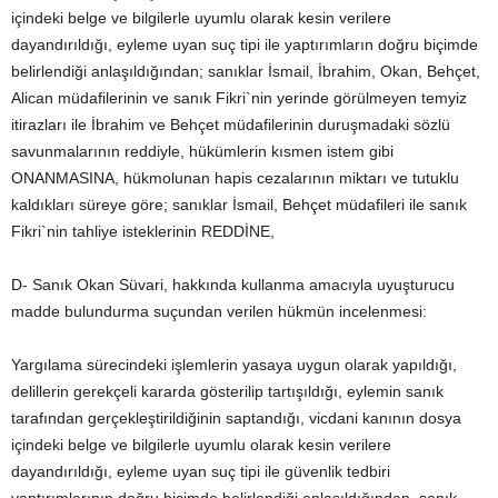
içindeki belge ve bilgilerle uyumlu olarak kesin verilere
dayandırıldığı, eyleme uyan suç tipi ile yaptırımların doğru biçimde
belirlendiği anlaşıldığından; sanıklar İsmail, İbrahim, Okan, Behçet,
Alican müdafilerinin ve sanık Fikri`nin yerinde görülmeyen temyiz
itirazları ile İbrahim ve Behçet müdafilerinin duruşmadaki sözlü
savunmalarının reddiyle, hükümlerin kısmen istem gibi
ONANMASINA, hükmolunan hapis cezalarının miktarı ve tutuklu
kaldıkları süreye göre; sanıklar İsmail, Behçet müdafileri ile sanık
Fikri`nin tahliye isteklerinin REDDİNE,
D- Sanık Okan Süvari, hakkında kullanma amacıyla uyuşturucu
madde bulundurma suçundan verilen hükmün incelenmesi:
Yargılama sürecindeki işlemlerin yasaya uygun olarak yapıldığı,
delillerin gerekçeli kararda gösterilip tartışıldığı, eylemin sanık
tarafından gerçekleştirildiğinin saptandığı, vicdani kanının dosya
içindeki belge ve bilgilerle uyumlu olarak kesin verilere
dayandırıldığı, eyleme uyan suç tipi ile güvenlik tedbiri