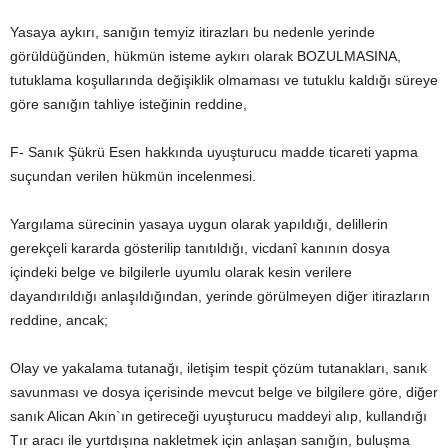
Yasaya aykırı, sanığın temyiz itirazları bu nedenle yerinde
görüldüğünden, hükmün isteme aykırı olarak BOZULMASINA,
tutuklama koşullarında değişiklik olmaması ve tutuklu kaldığı süreye
göre sanığın tahliye isteğinin reddine,
F- Sanık Şükrü Esen hakkında uyuşturucu madde ticareti yapma
suçundan verilen hükmün incelenmesi.
Yargılama sürecinin yasaya uygun olarak yapıldığı, delillerin
gerekçeli kararda gösterilip tanıtıldığı, vicdanî kanının dosya
içindeki belge ve bilgilerle uyumlu olarak kesin verilere
dayandırıldığı anlaşıldığından, yerinde görülmeyen diğer itirazların
reddine, ancak;
Olay ve yakalama tutanağı, iletişim tespit çözüm tutanakları, sanık
savunması ve dosya içerisinde mevcut belge ve bilgilere göre, diğer
sanık Alican Akın`ın getireceği uyuşturucu maddeyi alıp, kullandığı
Tır aracı ile yurtdışına nakletmek için anlaşan sanığın, buluşma