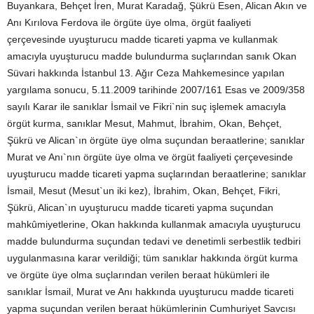
Buyankara, Behçet İren, Murat Karadağ, Şükrü Esen, Alican Akın ve
Anı Kırılova Ferdova ile örgüte üye olma, örgüt faaliyeti
çerçevesinde uyuşturucu madde ticareti yapma ve kullanmak
amacıyla uyuşturucu madde bulundurma suçlarından sanık Okan
Süvari hakkında İstanbul 13. Ağır Ceza Mahkemesince yapılan
yargılama sonucu, 5.11.2009 tarihinde 2007/161 Esas ve 2009/358
sayılı Karar ile sanıklar İsmail ve Fikri`nin suç işlemek amacıyla
örgüt kurma, sanıklar Mesut, Mahmut, İbrahim, Okan, Behçet,
Şükrü ve Alican`ın örgüte üye olma suçundan beraatlerine; sanıklar
Murat ve Anı`nın örgüte üye olma ve örgüt faaliyeti çerçevesinde
uyuşturucu madde ticareti yapma suçlarından beraatlerine; sanıklar
İsmail, Mesut (Mesut`un iki kez), İbrahim, Okan, Behçet, Fikri,
Şükrü, Alican`ın uyuşturucu madde ticareti yapma suçundan
mahkûmiyetlerine, Okan hakkında kullanmak amacıyla uyuşturucu
madde bulundurma suçundan tedavi ve denetimli serbestlik tedbiri
uygulanmasına karar verildiği; tüm sanıklar hakkında örgüt kurma
ve örgüte üye olma suçlarından verilen beraat hükümleri ile
sanıklar İsmail, Murat ve Anı hakkında uyuşturucu madde ticareti
yapma suçundan verilen beraat hükümlerinin Cumhuriyet Savcısı