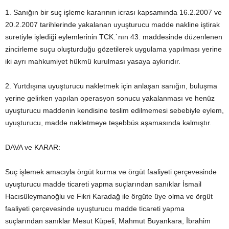
1. Sanığın bir suç işleme kararının icrası kapsamında 16.2.2007 ve
20.2.2007 tarihlerinde yakalanan uyuşturucu madde nakline iştirak
suretiyle işlediği eylemlerinin TCK.`nın 43. maddesinde düzenlenen
zincirleme suçu oluşturduğu gözetilerek uygulama yapılması yerine
iki ayrı mahkumiyet hükmü kurulması yasaya aykırıdır.
2. Yurtdışına uyuşturucu nakletmek için anlaşan sanığın, buluşma
yerine gelirken yapılan operasyon sonucu yakalanması ve henüz
uyuşturucu maddenin kendisine teslim edilmemesi sebebiyle eylem,
uyuşturucu, madde nakletmeye teşebbüs aşamasında kalmıştır.
DAVA ve KARAR:
Suç işlemek amacıyla örgüt kurma ve örgüt faaliyeti çerçevesinde
uyuşturucu madde ticareti yapma suçlarından sanıklar İsmail
Hacısüleymanoğlu ve Fikri Karadağ ile örgüte üye olma ve örgüt
faaliyeti çerçevesinde uyuşturucu madde ticareti yapma
suçlarından sanıklar Mesut Küpeli, Mahmut Buyankara, İbrahim