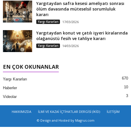
Yargıtaydan safra kesesi ameliyatı sonrası
ölüm davasında müteselsil sorumluluk
kararı
Yargı Kararları
17/03/2026
Yargıtaydan konut ve çatılı işyeri kiralarında
olağanüstü fesih ve tahliye kararı
Yargı Kararları
14/03/2026
EN ÇOK OKUNANLAR
670
Yargı Kararları
10
Haberler
3
Videolar
HAKKIMIZDA
İLMİ VE KAZAİ İÇTİHATLAR DERGİSİ (İKİD)
İLETİŞİM
© Design and Hosted by Magrus.com