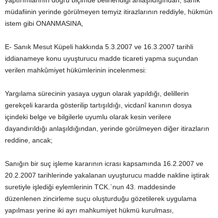
yaptırımlarının doğru biçimde belirlendiği anlaşıldığından, sanık
müdafiinin yerinde görülmeyen temyiz itirazlarının reddiyle, hükmün
istem gibi ONANMASINA,
E- Sanık Mesut Küpeli hakkında 5.3.2007 ve 16.3.2007 tarihli
iddianameye konu uyuşturucu madde ticareti yapma suçundan
verilen mahkûmiyet hükümlerinin incelenmesi:
Yargılama sürecinin yasaya uygun olarak yapıldığı, delillerin
gerekçeli kararda gösterilip tartışıldığı, vicdanî kanının dosya
içindeki belge ve bilgilerle uyumlu olarak kesin verilere
dayandırıldığı anlaşıldığından, yerinde görülmeyen diğer itirazların
reddine, ancak;
Sanığın bir suç işleme kararının icrası kapsamında 16.2.2007 ve
20.2.2007 tarihlerinde yakalanan uyuşturucu madde nakline iştirak
suretiyle işlediği eylemlerinin TCK.`nun 43. maddesinde
düzenlenen zincirleme suçu oluşturduğu gözetilerek uygulama
yapılması yerine iki ayrı mahkumiyet hükmü kurulması,