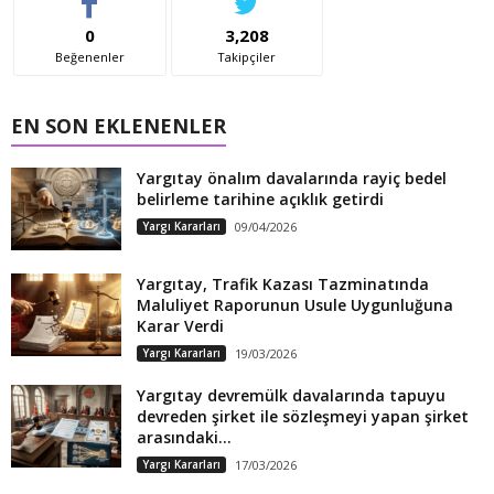
0
3,208
Beğenenler
Takipçiler
EN SON EKLENENLER
Yargıtay önalım davalarında rayiç bedel
belirleme tarihine açıklık getirdi
Yargı Kararları
09/04/2026
Yargıtay, Trafik Kazası Tazminatında
Maluliyet Raporunun Usule Uygunluğuna
Karar Verdi
Yargı Kararları
19/03/2026
Yargıtay devremülk davalarında tapuyu
devreden şirket ile sözleşmeyi yapan şirket
arasındaki...
Yargı Kararları
17/03/2026