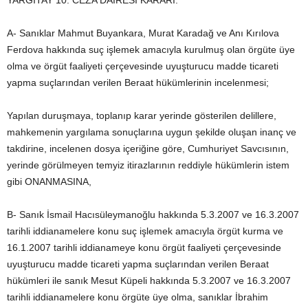
YARGITAY 10. CEZA DAİRESİ KARARI:
A- Sanıklar Mahmut Buyankara, Murat Karadağ ve Anı Kırılova
Ferdova hakkında suç işlemek amacıyla kurulmuş olan örgüte üye
olma ve örgüt faaliyeti çerçevesinde uyuşturucu madde ticareti
yapma suçlarından verilen Beraat hükümlerinin incelenmesi;
Yapılan duruşmaya, toplanıp karar yerinde gösterilen delillere,
mahkemenin yargılama sonuçlarına uygun şekilde oluşan inanç ve
takdirine, incelenen dosya içeriğine göre, Cumhuriyet Savcısının,
yerinde görülmeyen temyiz itirazlarının reddiyle hükümlerin istem
gibi ONANMASINA,
B- Sanık İsmail Hacısüleymanoğlu hakkında 5.3.2007 ve 16.3.2007
tarihli iddianamelere konu suç işlemek amacıyla örgüt kurma ve
16.1.2007 tarihli iddianameye konu örgüt faaliyeti çerçevesinde
uyuşturucu madde ticareti yapma suçlarından verilen Beraat
hükümleri ile sanık Mesut Küpeli hakkında 5.3.2007 ve 16.3.2007
tarihli iddianamelere konu örgüte üye olma, sanıklar İbrahim