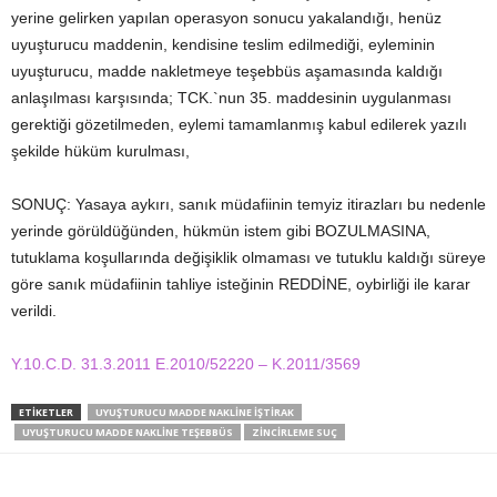
yerine gelirken yapılan operasyon sonucu yakalandığı, henüz
uyuşturucu maddenin, kendisine teslim edilmediği, eyleminin
uyuşturucu, madde nakletmeye teşebbüs aşamasında kaldığı
anlaşılması karşısında; TCK.`nun 35. maddesinin uygulanması
gerektiği gözetilmeden, eylemi tamamlanmış kabul edilerek yazılı
şekilde hüküm kurulması,
SONUÇ: Yasaya aykırı, sanık müdafiinin temyiz itirazları bu nedenle
yerinde görüldüğünden, hükmün istem gibi BOZULMASINA,
tutuklama koşullarında değişiklik olmaması ve tutuklu kaldığı süreye
göre sanık müdafiinin tahliye isteğinin REDDİNE, oybirliği ile karar
verildi.
Y.10.C.D. 31.3.2011 E.2010/52220 – K.2011/3569
ETIKETLER
UYUŞTURUCU MADDE NAKLINE İŞTIRAK
UYUŞTURUCU MADDE NAKLINE TEŞEBBÜS
ZINCIRLEME SUÇ