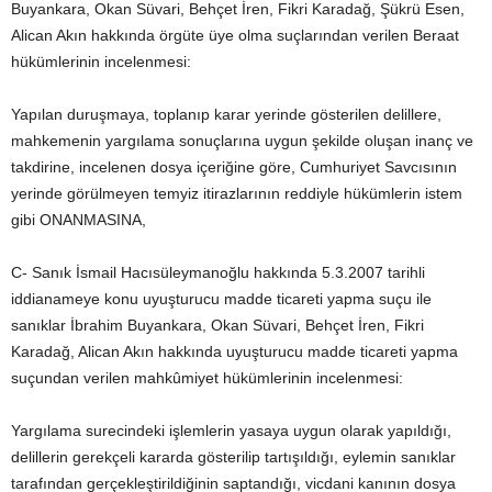
Buyankara, Okan Süvari, Behçet İren, Fikri Karadağ, Şükrü Esen,
Alican Akın hakkında örgüte üye olma suçlarından verilen Beraat
hükümlerinin incelenmesi:
Yapılan duruşmaya, toplanıp karar yerinde gösterilen delillere,
mahkemenin yargılama sonuçlarına uygun şekilde oluşan inanç ve
takdirine, incelenen dosya içeriğine göre, Cumhuriyet Savcısının
yerinde görülmeyen temyiz itirazlarının reddiyle hükümlerin istem
gibi ONANMASINA,
C- Sanık İsmail Hacısüleymanoğlu hakkında 5.3.2007 tarihli
iddianameye konu uyuşturucu madde ticareti yapma suçu ile
sanıklar İbrahim Buyankara, Okan Süvari, Behçet İren, Fikri
Karadağ, Alican Akın hakkında uyuşturucu madde ticareti yapma
suçundan verilen mahkûmiyet hükümlerinin incelenmesi:
Yargılama surecindeki işlemlerin yasaya uygun olarak yapıldığı,
delillerin gerekçeli kararda gösterilip tartışıldığı, eylemin sanıklar
tarafından gerçekleştirildiğinin saptandığı, vicdani kanının dosya