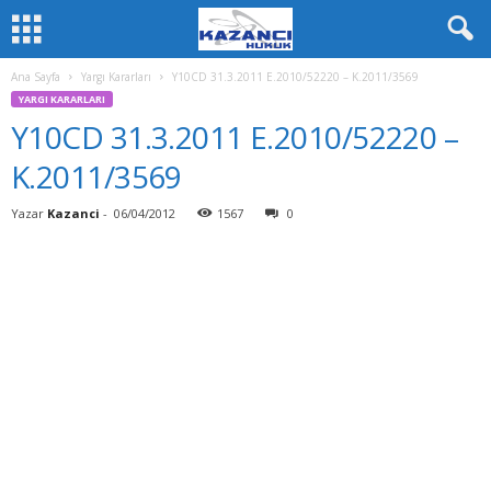
Ana Sayfa
Yargı Kararları
Y10CD 31.3.2011 E.2010/52220 – K.2011/3569
YARGI KARARLARI
Y10CD 31.3.2011 E.2010/52220 –
K.2011/3569
Yazar
Kazanci
-
06/04/2012
1567
0