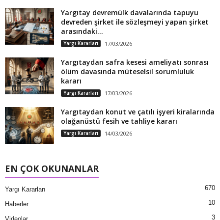
Yargıtay devremülk davalarında tapuyu
devreden şirket ile sözleşmeyi yapan şirket
arasındaki...
Yargı Kararları
17/03/2026
Yargıtaydan safra kesesi ameliyatı sonrası
ölüm davasında müteselsil sorumluluk
kararı
Yargı Kararları
17/03/2026
Yargıtaydan konut ve çatılı işyeri kiralarında
olağanüstü fesih ve tahliye kararı
Yargı Kararları
14/03/2026
EN ÇOK OKUNANLAR
670
Yargı Kararları
10
Haberler
3
Videolar