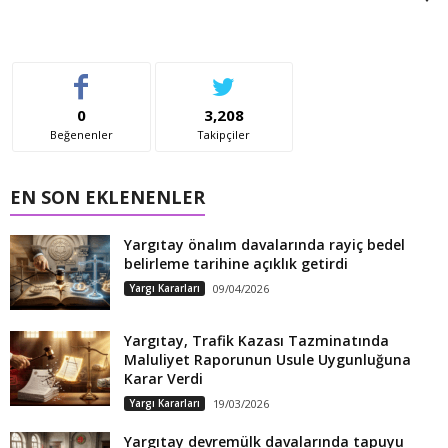
0
3,208
Beğenenler
Takipçiler
EN SON EKLENENLER
Yargıtay önalım davalarında rayiç bedel
belirleme tarihine açıklık getirdi
Yargı Kararları
09/04/2026
Yargıtay, Trafik Kazası Tazminatında
Maluliyet Raporunun Usule Uygunluğuna
Karar Verdi
Yargı Kararları
19/03/2026
Yargıtay devremülk davalarında tapuyu