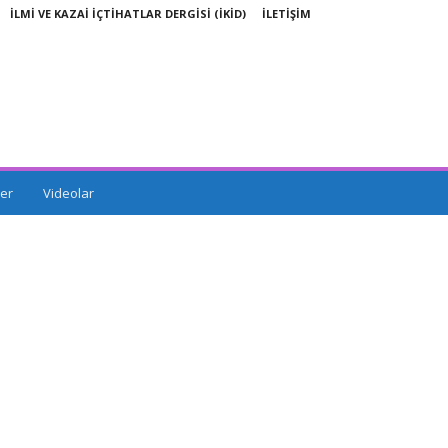
İLMİ VE KAZAİ İÇTİHATLAR DERGİSİ (İKİD)
İLETİŞİM
er
Videolar