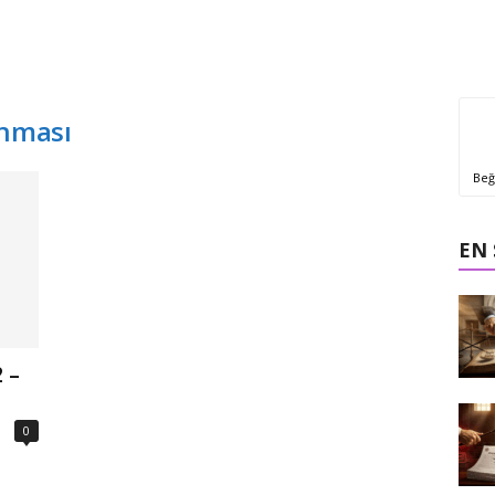
ınması
Beğ
EN
 –
0