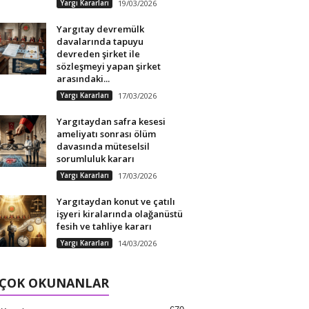
Yargı Kararları
19/03/2026
Yargıtay devremülk
davalarında tapuyu
devreden şirket ile
sözleşmeyi yapan şirket
arasındaki...
Yargı Kararları
17/03/2026
Yargıtaydan safra kesesi
ameliyatı sonrası ölüm
davasında müteselsil
sorumluluk kararı
Yargı Kararları
17/03/2026
Yargıtaydan konut ve çatılı
işyeri kiralarında olağanüstü
fesih ve tahliye kararı
Yargı Kararları
14/03/2026
 ÇOK OKUNANLAR