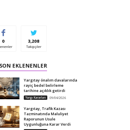
0
3,208
enenler
Takipçiler
 SON EKLENENLER
Yargıtay önalım davalarında
rayiç bedel belirleme
tarihine açıklık getirdi
Yargı Kararları
09/04/2026
Yargıtay, Trafik Kazası
Tazminatında Maluliyet
Raporunun Usule
Uygunluğuna Karar Verdi