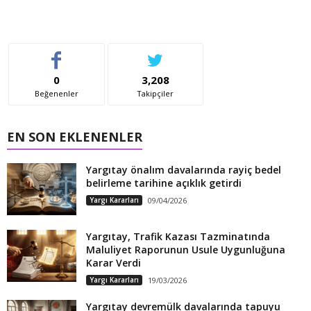
0
3,208
Beğenenler
Takipçiler
EN SON EKLENENLER
Yargıtay önalım davalarında rayiç bedel
belirleme tarihine açıklık getirdi
Yargı Kararları
09/04/2026
Yargıtay, Trafik Kazası Tazminatında
Maluliyet Raporunun Usule Uygunluğuna
Karar Verdi
Yargı Kararları
19/03/2026
Yargıtay devremülk davalarında tapuyu