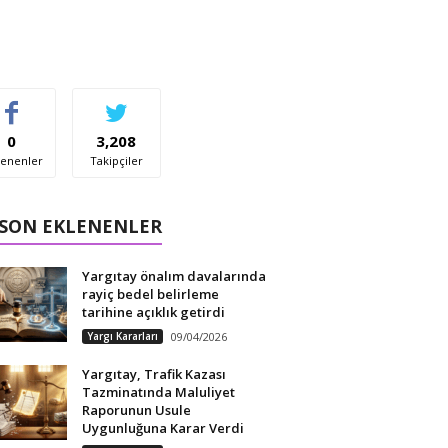
0
3,208
enenler
Takipçiler
 SON EKLENENLER
Yargıtay önalım davalarında
rayiç bedel belirleme
tarihine açıklık getirdi
Yargı Kararları
09/04/2026
Yargıtay, Trafik Kazası
Tazminatında Maluliyet
Raporunun Usule
Uygunluğuna Karar Verdi