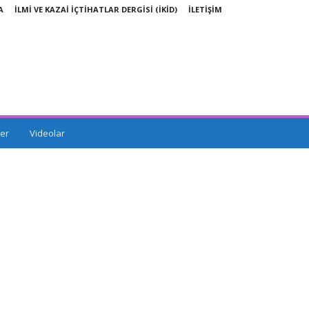
A
İLMİ VE KAZAİ İÇTİHATLAR DERGİSİ (İKİD)
İLETİŞİM
er
Videolar