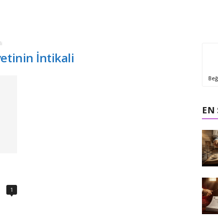
i
tinin İntikali
Beğ
EN
1