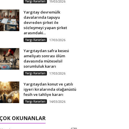
Yargı Kararları
19/03/2026
Yargıtay devremülk
davalarında tapuyu
devreden şirket ile
sözleşmeyi yapan şirket
arasındaki...
Yargı Kararları
17/03/2026
Yargıtaydan safra kesesi
ameliyatı sonrası ölüm
davasında müteselsil
sorumluluk kararı
Yargı Kararları
17/03/2026
Yargıtaydan konut ve çatılı
işyeri kiralarında olağanüstü
fesih ve tahliye kararı
Yargı Kararları
14/03/2026
 ÇOK OKUNANLAR