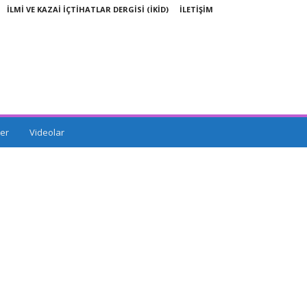
İLMİ VE KAZAİ İÇTİHATLAR DERGİSİ (İKİD)
İLETİŞİM
er
Videolar