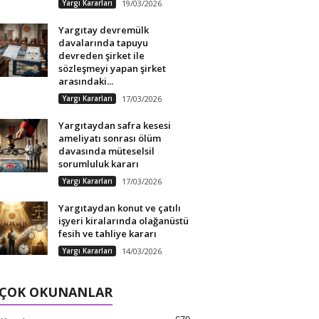
Yargı Kararları
19/03/2026
Yargıtay devremülk
davalarında tapuyu
devreden şirket ile
sözleşmeyi yapan şirket
arasındaki...
Yargı Kararları
17/03/2026
Yargıtaydan safra kesesi
ameliyatı sonrası ölüm
davasında müteselsil
sorumluluk kararı
Yargı Kararları
17/03/2026
Yargıtaydan konut ve çatılı
işyeri kiralarında olağanüstü
fesih ve tahliye kararı
Yargı Kararları
14/03/2026
 ÇOK OKUNANLAR