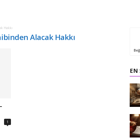
ak Hakkı
hibinden Alacak Hakkı
Beğ
EN
–
1