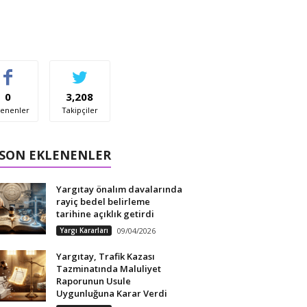
0
3,208
enenler
Takipçiler
 SON EKLENENLER
Yargıtay önalım davalarında
rayiç bedel belirleme
tarihine açıklık getirdi
Yargı Kararları
09/04/2026
Yargıtay, Trafik Kazası
Tazminatında Maluliyet
Raporunun Usule
Uygunluğuna Karar Verdi