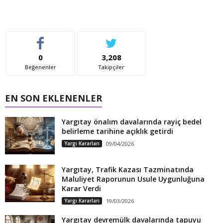
0
3,208
Beğenenler
Takipçiler
EN SON EKLENENLER
Yargıtay önalım davalarında rayiç bedel
belirleme tarihine açıklık getirdi
Yargı Kararları
09/04/2026
Yargıtay, Trafik Kazası Tazminatında
Maluliyet Raporunun Usule Uygunluğuna
Karar Verdi
Yargı Kararları
19/03/2026
Yargıtay devremülk davalarında tapuyu