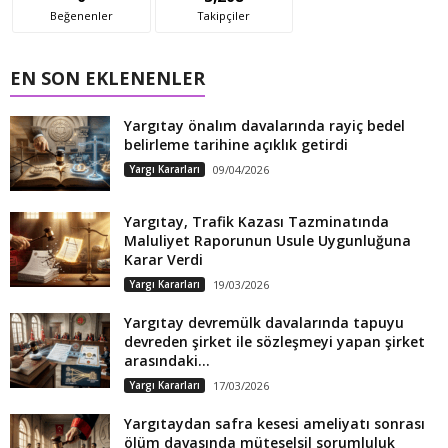
Beğenenler
Takipçiler
EN SON EKLENENLER
Yargıtay önalım davalarında rayiç bedel
belirleme tarihine açıklık getirdi
Yargı Kararları
09/04/2026
Yargıtay, Trafik Kazası Tazminatında
Maluliyet Raporunun Usule Uygunluğuna
Karar Verdi
Yargı Kararları
19/03/2026
Yargıtay devremülk davalarında tapuyu
devreden şirket ile sözleşmeyi yapan şirket
arasındaki...
Yargı Kararları
17/03/2026
Yargıtaydan safra kesesi ameliyatı sonrası
ölüm davasında müteselsil sorumluluk