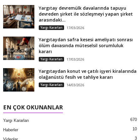
Yargıtay devremülk davalarında tapuyu
devreden şirket ile sözleşmeyi yapan şirket
arasındaki...
Yargı Kararları
17/03/2026
Yargıtaydan safra kesesi ameliyatı sonrası
ölüm davasında müteselsil sorumluluk
kararı
Yargı Kararları
17/03/2026
Yargıtaydan konut ve çatılı işyeri kiralarında
olağanüstü fesih ve tahliye kararı
Yargı Kararları
14/03/2026
EN ÇOK OKUNANLAR
670
Yargı Kararları
10
Haberler
3
Videolar