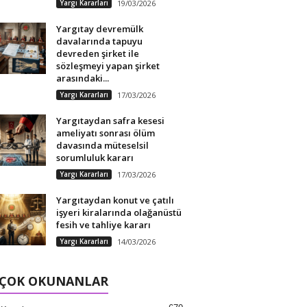
Yargı Kararları
19/03/2026
Yargıtay devremülk
davalarında tapuyu
devreden şirket ile
sözleşmeyi yapan şirket
arasındaki...
Yargı Kararları
17/03/2026
Yargıtaydan safra kesesi
ameliyatı sonrası ölüm
davasında müteselsil
sorumluluk kararı
Yargı Kararları
17/03/2026
Yargıtaydan konut ve çatılı
işyeri kiralarında olağanüstü
fesih ve tahliye kararı
Yargı Kararları
14/03/2026
 ÇOK OKUNANLAR