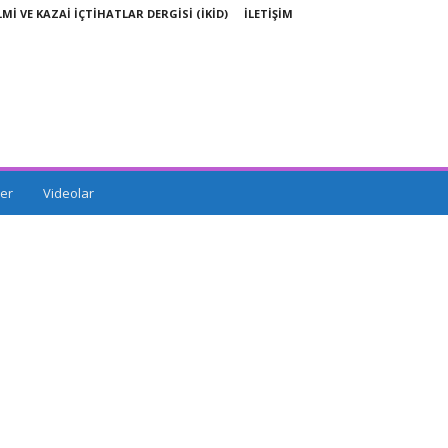
LMİ VE KAZAİ İÇTİHATLAR DERGİSİ (İKİD)
İLETİŞİM
er
Videolar