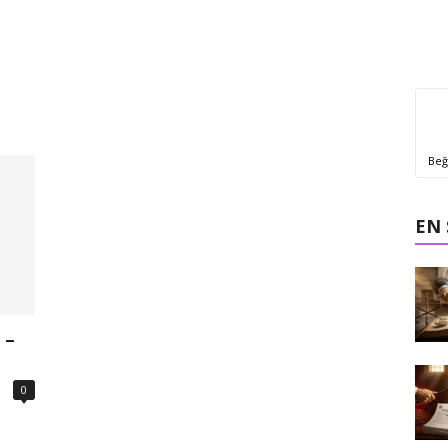
Beğ
EN
 –
0