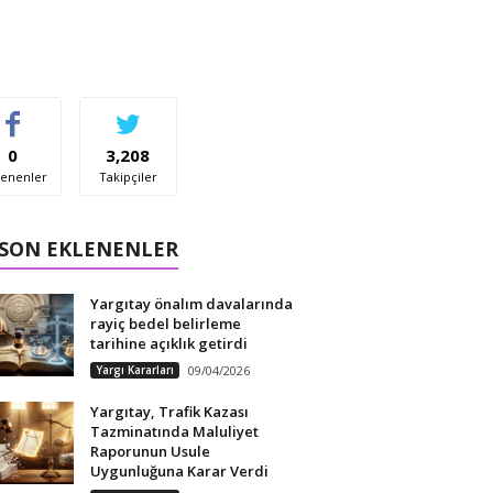
0
3,208
enenler
Takipçiler
 SON EKLENENLER
Yargıtay önalım davalarında
rayiç bedel belirleme
tarihine açıklık getirdi
Yargı Kararları
09/04/2026
Yargıtay, Trafik Kazası
Tazminatında Maluliyet
Raporunun Usule
Uygunluğuna Karar Verdi