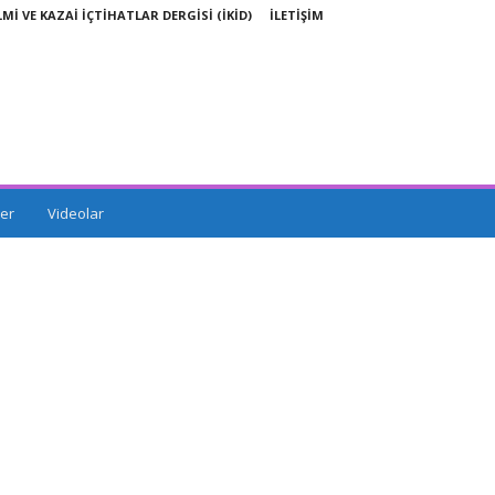
LMİ VE KAZAİ İÇTİHATLAR DERGİSİ (İKİD)
İLETİŞİM
er
Videolar