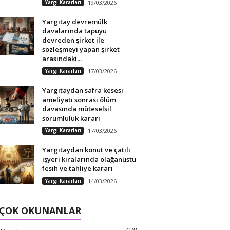
Yargı Kararları
19/03/2026
Yargıtay devremülk
davalarında tapuyu
devreden şirket ile
sözleşmeyi yapan şirket
arasındaki...
Yargı Kararları
17/03/2026
Yargıtaydan safra kesesi
ameliyatı sonrası ölüm
davasında müteselsil
sorumluluk kararı
Yargı Kararları
17/03/2026
Yargıtaydan konut ve çatılı
işyeri kiralarında olağanüstü
fesih ve tahliye kararı
Yargı Kararları
14/03/2026
 ÇOK OKUNANLAR