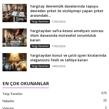
Yargıtay devremülk davalarında tapuyu
devreden şirket ile sözleşmeyi yapan şirket
arasındaki...
Yargı Kararları
17/03/2026
Yargıtaydan safra kesesi ameliyatı sonrası
ölüm davasında müteselsil sorumluluk
kararı
Yargı Kararları
17/03/2026
Yargıtaydan konut ve çatılı işyeri kiralarında
olağanüstü fesih ve tahliye kararı
Yargı Kararları
14/03/2026
EN ÇOK OKUNANLAR
670
Yargı Kararları
10
Haberler
3
Videolar