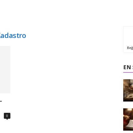
Kadastro
Beğ
EN
–
0