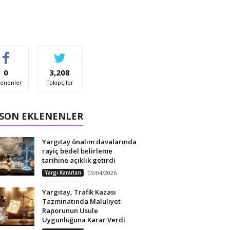
0
3,208
enenler
Takipçiler
 SON EKLENENLER
Yargıtay önalım davalarında
rayiç bedel belirleme
tarihine açıklık getirdi
Yargı Kararları
09/04/2026
Yargıtay, Trafik Kazası
Tazminatında Maluliyet
Raporunun Usule
Uygunluğuna Karar Verdi