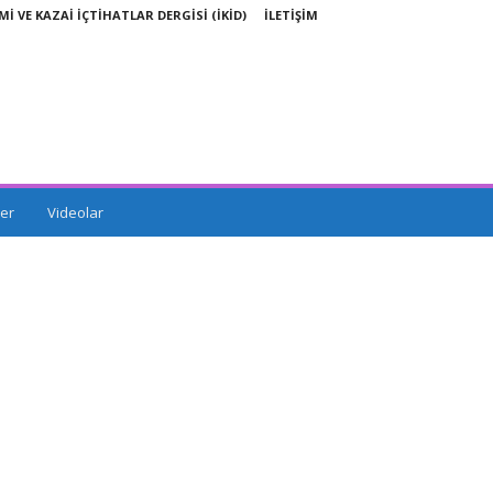
Mİ VE KAZAİ İÇTİHATLAR DERGİSİ (İKİD)
İLETİŞİM
er
Videolar