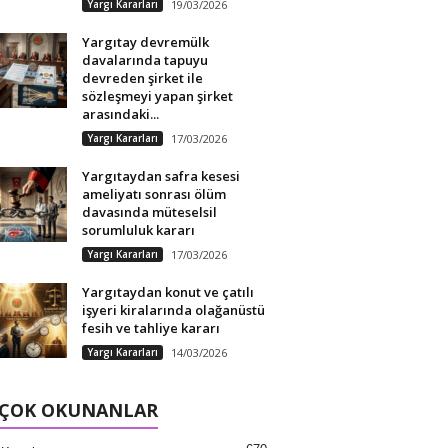
Yargı Kararları
19/03/2026
Yargıtay devremülk
davalarında tapuyu
devreden şirket ile
sözleşmeyi yapan şirket
arasındaki...
Yargı Kararları
17/03/2026
Yargıtaydan safra kesesi
ameliyatı sonrası ölüm
davasında müteselsil
sorumluluk kararı
Yargı Kararları
17/03/2026
Yargıtaydan konut ve çatılı
işyeri kiralarında olağanüstü
fesih ve tahliye kararı
Yargı Kararları
14/03/2026
 ÇOK OKUNANLAR