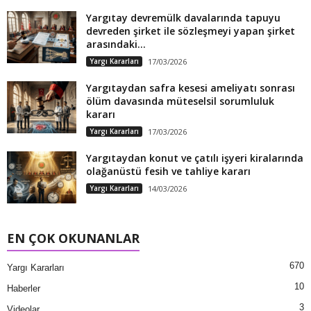
Yargıtay devremülk davalarında tapuyu
devreden şirket ile sözleşmeyi yapan şirket
arasındaki...
Yargı Kararları
17/03/2026
Yargıtaydan safra kesesi ameliyatı sonrası
ölüm davasında müteselsil sorumluluk
kararı
Yargı Kararları
17/03/2026
Yargıtaydan konut ve çatılı işyeri kiralarında
olağanüstü fesih ve tahliye kararı
Yargı Kararları
14/03/2026
EN ÇOK OKUNANLAR
670
Yargı Kararları
10
Haberler
3
Videolar