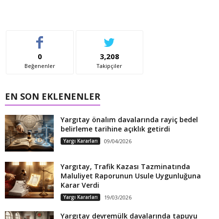
0
3,208
Beğenenler
Takipçiler
EN SON EKLENENLER
Yargıtay önalım davalarında rayiç bedel
belirleme tarihine açıklık getirdi
Yargı Kararları
09/04/2026
Yargıtay, Trafik Kazası Tazminatında
Maluliyet Raporunun Usule Uygunluğuna
Karar Verdi
Yargı Kararları
19/03/2026
Yargıtay devremülk davalarında tapuyu