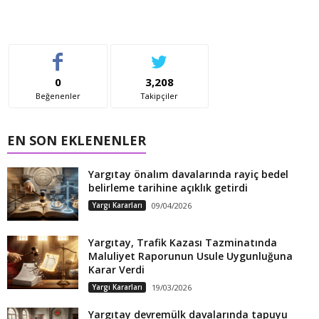
0
3,208
Beğenenler
Takipçiler
EN SON EKLENENLER
Yargıtay önalım davalarında rayiç bedel
belirleme tarihine açıklık getirdi
Yargı Kararları
09/04/2026
Yargıtay, Trafik Kazası Tazminatında
Maluliyet Raporunun Usule Uygunluğuna
Karar Verdi
Yargı Kararları
19/03/2026
Yargıtay devremülk davalarında tapuyu