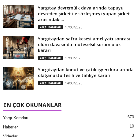
Yargıtay devremülk davalarında tapuyu
devreden şirket ile sözleşmeyi yapan şirket
arasındaki...
Yargı Kararları
17/03/2026
Yargıtaydan safra kesesi ameliyatı sonrası
ölüm davasında müteselsil sorumluluk
kararı
Yargı Kararları
17/03/2026
Yargıtaydan konut ve çatılı işyeri kiralarında
olağanüstü fesih ve tahliye kararı
Yargı Kararları
14/03/2026
EN ÇOK OKUNANLAR
670
Yargı Kararları
10
Haberler
3
Videolar