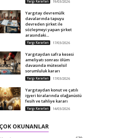
Yargı Kararları
19/03/2026
Yargıtay devremülk
davalarında tapuyu
devreden şirket ile
sözleşmeyi yapan şirket
arasındaki...
Yargı Kararları
17/03/2026
Yargıtaydan safra kesesi
ameliyatı sonrası ölüm
davasında müteselsil
sorumluluk kararı
Yargı Kararları
17/03/2026
Yargıtaydan konut ve çatılı
işyeri kiralarında olağanüstü
fesih ve tahliye kararı
Yargı Kararları
14/03/2026
 ÇOK OKUNANLAR