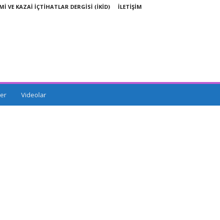
Mİ VE KAZAİ İÇTİHATLAR DERGİSİ (İKİD)
İLETİŞİM
er
Videolar