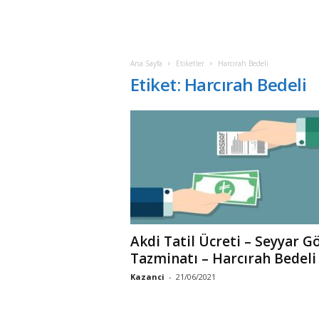
Ana Sayfa
Etiketler
Harcırah Bedeli
Etiket: Harcırah Bedeli
Akdi Tatil Ücreti – Seyyar G
Tazminatı – Harcırah Bedeli
Kazanci
-
21/06/2021