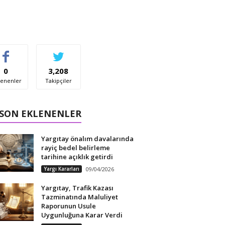
0
3,208
enenler
Takipçiler
 SON EKLENENLER
Yargıtay önalım davalarında
rayiç bedel belirleme
tarihine açıklık getirdi
Yargı Kararları
09/04/2026
Yargıtay, Trafik Kazası
Tazminatında Maluliyet
Raporunun Usule
Uygunluğuna Karar Verdi