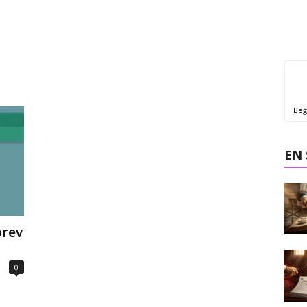
Beğ
EN
örev
0