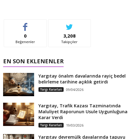
0
3,208
Beğenenler
Takipçiler
EN SON EKLENENLER
Yargıtay önalım davalarında rayiç bedel
belirleme tarihine açıklık getirdi
Yargı Kararları
09/04/2026
Yargıtay, Trafik Kazası Tazminatında
Maluliyet Raporunun Usule Uygunluğuna
Karar Verdi
Yargı Kararları
19/03/2026
Yargıtay devremülk davalarında tapuyu