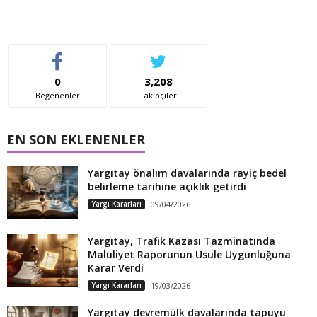
0
3,208
Beğenenler
Takipçiler
EN SON EKLENENLER
Yargıtay önalım davalarında rayiç bedel
belirleme tarihine açıklık getirdi
Yargı Kararları
09/04/2026
Yargıtay, Trafik Kazası Tazminatında
Maluliyet Raporunun Usule Uygunluğuna
Karar Verdi
Yargı Kararları
19/03/2026
Yargıtay devremülk davalarında tapuyu