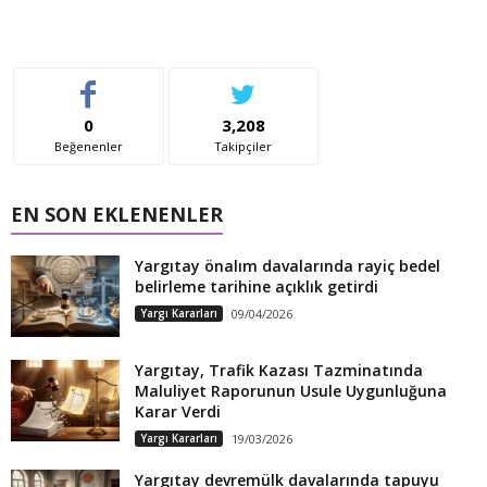
0
3,208
Beğenenler
Takipçiler
EN SON EKLENENLER
Yargıtay önalım davalarında rayiç bedel
belirleme tarihine açıklık getirdi
Yargı Kararları
09/04/2026
Yargıtay, Trafik Kazası Tazminatında
Maluliyet Raporunun Usule Uygunluğuna
Karar Verdi
Yargı Kararları
19/03/2026
Yargıtay devremülk davalarında tapuyu