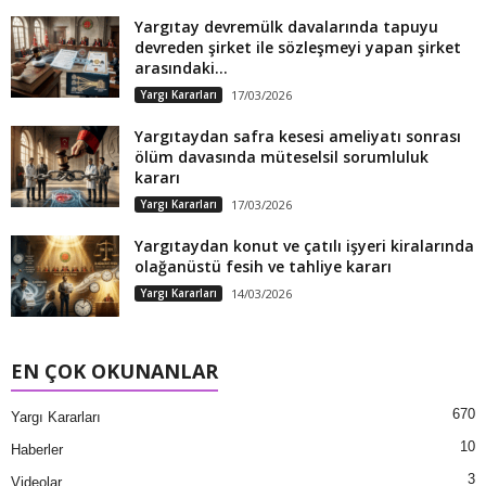
Yargıtay devremülk davalarında tapuyu
devreden şirket ile sözleşmeyi yapan şirket
arasındaki...
Yargı Kararları
17/03/2026
Yargıtaydan safra kesesi ameliyatı sonrası
ölüm davasında müteselsil sorumluluk
kararı
Yargı Kararları
17/03/2026
Yargıtaydan konut ve çatılı işyeri kiralarında
olağanüstü fesih ve tahliye kararı
Yargı Kararları
14/03/2026
EN ÇOK OKUNANLAR
670
Yargı Kararları
10
Haberler
3
Videolar