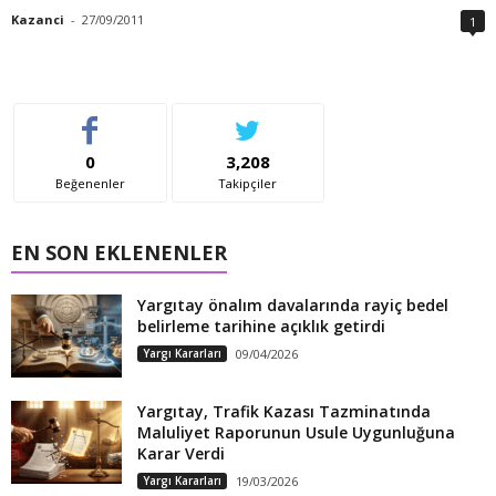
Kazanci
-
27/09/2011
1
0
3,208
Beğenenler
Takipçiler
EN SON EKLENENLER
Yargıtay önalım davalarında rayiç bedel
belirleme tarihine açıklık getirdi
Yargı Kararları
09/04/2026
Yargıtay, Trafik Kazası Tazminatında
Maluliyet Raporunun Usule Uygunluğuna
Karar Verdi
Yargı Kararları
19/03/2026