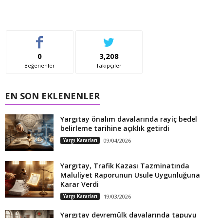
0
3,208
Beğenenler
Takipçiler
EN SON EKLENENLER
Yargıtay önalım davalarında rayiç bedel
belirleme tarihine açıklık getirdi
Yargı Kararları
09/04/2026
Yargıtay, Trafik Kazası Tazminatında
Maluliyet Raporunun Usule Uygunluğuna
Karar Verdi
Yargı Kararları
19/03/2026
Yargıtay devremülk davalarında tapuyu