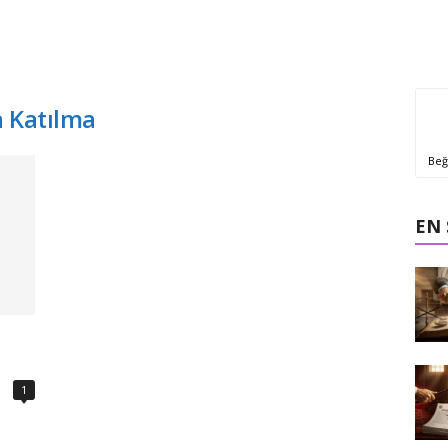
a Katılma
Beğ
EN
1