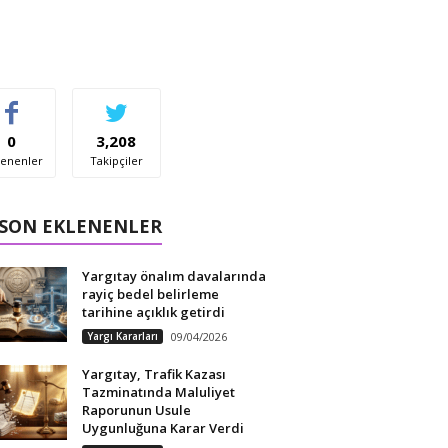
0
3,208
enenler
Takipçiler
 SON EKLENENLER
Yargıtay önalım davalarında
rayiç bedel belirleme
tarihine açıklık getirdi
Yargı Kararları
09/04/2026
Yargıtay, Trafik Kazası
Tazminatında Maluliyet
Raporunun Usule
Uygunluğuna Karar Verdi