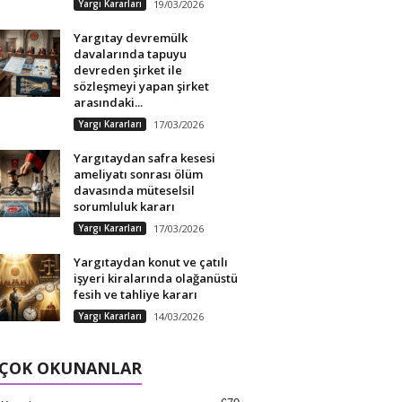
Yargı Kararları
19/03/2026
Yargıtay devremülk
davalarında tapuyu
devreden şirket ile
sözleşmeyi yapan şirket
arasındaki...
Yargı Kararları
17/03/2026
Yargıtaydan safra kesesi
ameliyatı sonrası ölüm
davasında müteselsil
sorumluluk kararı
Yargı Kararları
17/03/2026
Yargıtaydan konut ve çatılı
işyeri kiralarında olağanüstü
fesih ve tahliye kararı
Yargı Kararları
14/03/2026
 ÇOK OKUNANLAR