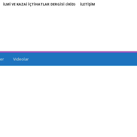
İLMİ VE KAZAİ İÇTİHATLAR DERGİSİ (İKİD)
İLETİŞİM
er
Videolar