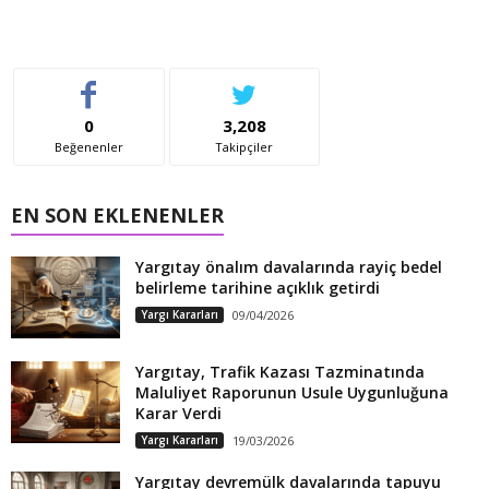
0
3,208
Beğenenler
Takipçiler
EN SON EKLENENLER
Yargıtay önalım davalarında rayiç bedel
belirleme tarihine açıklık getirdi
Yargı Kararları
09/04/2026
Yargıtay, Trafik Kazası Tazminatında
Maluliyet Raporunun Usule Uygunluğuna
Karar Verdi
Yargı Kararları
19/03/2026
Yargıtay devremülk davalarında tapuyu