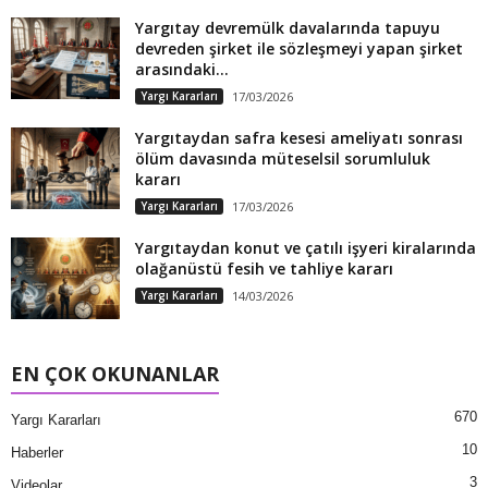
Yargıtay devremülk davalarında tapuyu
devreden şirket ile sözleşmeyi yapan şirket
arasındaki...
Yargı Kararları
17/03/2026
Yargıtaydan safra kesesi ameliyatı sonrası
ölüm davasında müteselsil sorumluluk
kararı
Yargı Kararları
17/03/2026
Yargıtaydan konut ve çatılı işyeri kiralarında
olağanüstü fesih ve tahliye kararı
Yargı Kararları
14/03/2026
EN ÇOK OKUNANLAR
670
Yargı Kararları
10
Haberler
3
Videolar