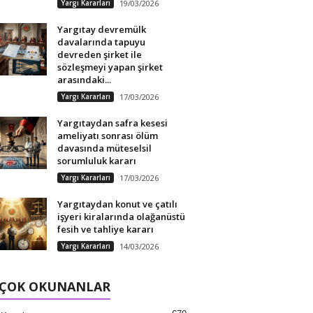
Yargı Kararları
19/03/2026
Yargıtay devremülk
davalarında tapuyu
devreden şirket ile
sözleşmeyi yapan şirket
arasındaki...
Yargı Kararları
17/03/2026
Yargıtaydan safra kesesi
ameliyatı sonrası ölüm
davasında müteselsil
sorumluluk kararı
Yargı Kararları
17/03/2026
Yargıtaydan konut ve çatılı
işyeri kiralarında olağanüstü
fesih ve tahliye kararı
Yargı Kararları
14/03/2026
 ÇOK OKUNANLAR