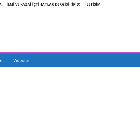
A
İLMİ VE KAZAİ İÇTİHATLAR DERGİSİ (İKİD)
İLETİŞİM
er
Videolar