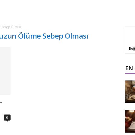
 Sebep Olması
 Buzun Ölüme Sebep Olması
Beğ
EN
–
0