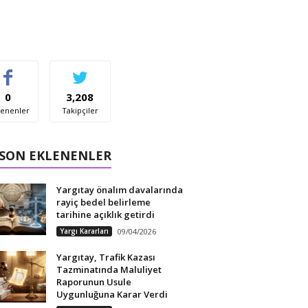
0
3,208
enenler
Takipçiler
 SON EKLENENLER
Yargıtay önalım davalarında
rayiç bedel belirleme
tarihine açıklık getirdi
Yargı Kararları
09/04/2026
Yargıtay, Trafik Kazası
Tazminatında Maluliyet
Raporunun Usule
Uygunluğuna Karar Verdi