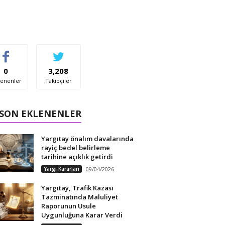
0
3,208
enenler
Takipçiler
 SON EKLENENLER
Yargıtay önalım davalarında
rayiç bedel belirleme
tarihine açıklık getirdi
Yargı Kararları
09/04/2026
Yargıtay, Trafik Kazası
Tazminatında Maluliyet
Raporunun Usule
Uygunluğuna Karar Verdi