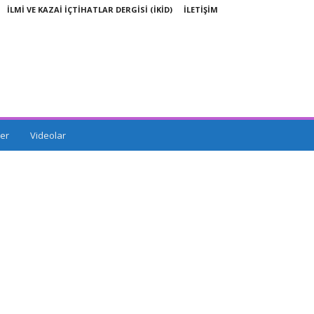
İLMİ VE KAZAİ İÇTİHATLAR DERGİSİ (İKİD)
İLETİŞİM
er
Videolar