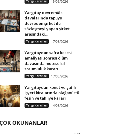
Yargı Kararları
19/03/2026
Yargıtay devremülk
davalarında tapuyu
devreden şirket ile
sözleşmeyi yapan şirket
arasındaki...
Yargı Kararları
17/03/2026
Yargıtaydan safra kesesi
ameliyatı sonrası ölüm
davasında müteselsil
sorumluluk kararı
Yargı Kararları
17/03/2026
Yargıtaydan konut ve çatılı
işyeri kiralarında olağanüstü
fesih ve tahliye kararı
Yargı Kararları
14/03/2026
 ÇOK OKUNANLAR