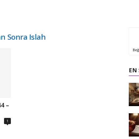
n Sonra Islah
Beğ
EN
4 –
1