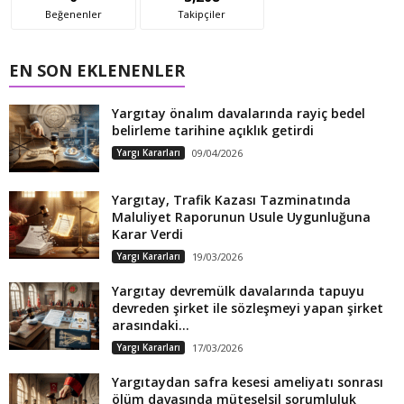
Beğenenler
Takipçiler
EN SON EKLENENLER
Yargıtay önalım davalarında rayiç bedel
belirleme tarihine açıklık getirdi
Yargı Kararları
09/04/2026
Yargıtay, Trafik Kazası Tazminatında
Maluliyet Raporunun Usule Uygunluğuna
Karar Verdi
Yargı Kararları
19/03/2026
Yargıtay devremülk davalarında tapuyu
devreden şirket ile sözleşmeyi yapan şirket
arasındaki...
Yargı Kararları
17/03/2026
Yargıtaydan safra kesesi ameliyatı sonrası
ölüm davasında müteselsil sorumluluk