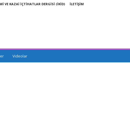
Mİ VE KAZAİ İÇTİHATLAR DERGİSİ (İKİD)
İLETİŞİM
er
Videolar