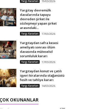
Yargı Kararları
19/03/2026
Yargıtay devremülk
davalarında tapuyu
devreden şirket ile
sözleşmeyi yapan şirket
arasındaki...
Yargı Kararları
17/03/2026
Yargıtaydan safra kesesi
ameliyatı sonrası ölüm
davasında müteselsil
sorumluluk kararı
Yargı Kararları
17/03/2026
Yargıtaydan konut ve çatılı
işyeri kiralarında olağanüstü
fesih ve tahliye kararı
Yargı Kararları
14/03/2026
 ÇOK OKUNANLAR