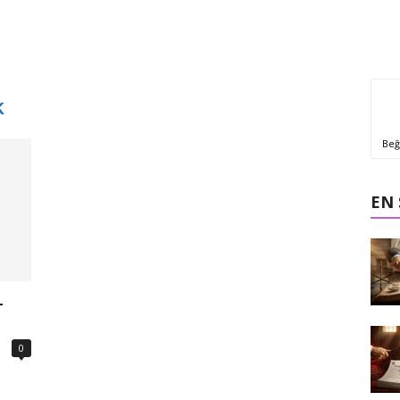
k
Beğ
EN
–
0