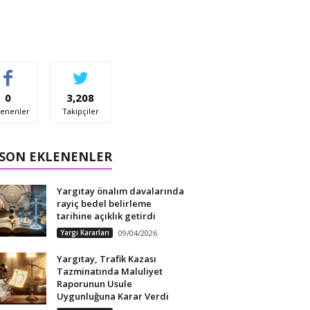
0
3,208
enenler
Takipçiler
 SON EKLENENLER
Yargıtay önalım davalarında
rayiç bedel belirleme
tarihine açıklık getirdi
Yargı Kararları
09/04/2026
Yargıtay, Trafik Kazası
Tazminatında Maluliyet
Raporunun Usule
Uygunluğuna Karar Verdi